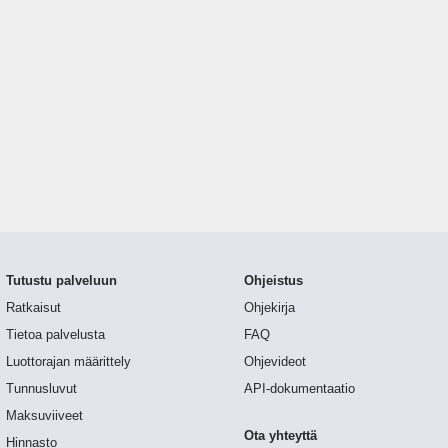
Tutustu palveluun
Ohjeistus
Ratkaisut
Ohjekirja
Tietoa palvelusta
FAQ
Luottorajan määrittely
Ohjevideot
Tunnusluvut
API-dokumentaatio
Maksuviiveet
Ota yhteyttä
Hinnasto