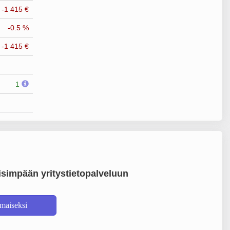
-1 415 €
-0.5 %
-1 415 €
1
simpään yritystietopalveluun
lmaiseksi