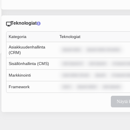
Teknologiat
Kategoria
Teknologiat
Asiakkuudenhallinta
ipsum dolo
ipsum dolor sit amet,
(CRM)
Sisällönhallinta (CMS)
rem ipsum d
rem ipsum
m ipsum do
Markkinointi
sum dolor sit am
ipsum
m ipsum do
Framework
rem i
ipsum dolor
rem ipsum
Näytä 