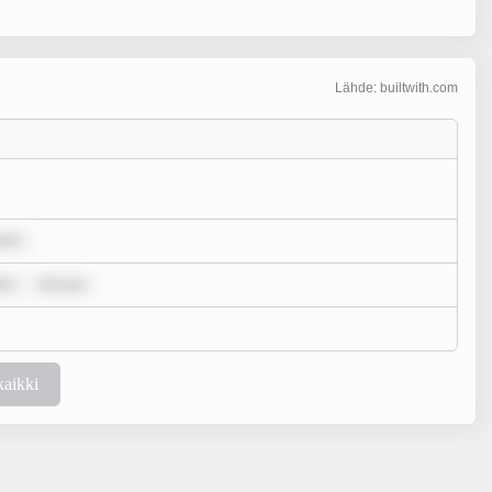
Lähde: builtwith.com
lor
lo
rem ips
kaikki