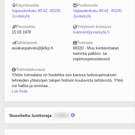
Käyntiosoite
Postiosoite
Vapaudenkatu 40-42, 40100,
Vapaudenkatu 40-42, 40100,
Jyväskylä
Jyväskylä
Perustettu
Yrityksen kotisivut
15.03.1978
isannointijyvaskyla.fi
Sähköposti
Toimiala
asiakaspalvelu@jklkp.fi
68320 - Muu kiinteistöalan
toiminta palkkio- tai
sopimusperusteisesti
Toimialakuvaus
Yhtiön toimialana on huolehtia sen kanssa hoitosopimuksen
tehneiden yhteisöjen talojen hoitoon kuuluvista tehtävistä. Yhtiö
voi hallita ja omistaa...
Lue lisää
Suositeltu luottoraja
:
12345 €