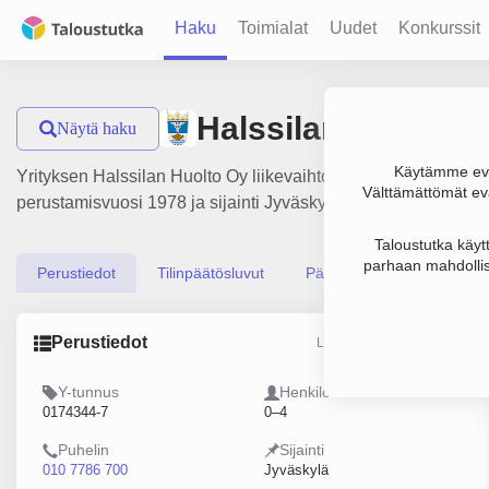
Haku
Toimialat
Uudet
Konkurssit
Halssilan Huolto O
Näytä haku
Käytämme evä
Yrityksen Halssilan Huolto Oy liikevaihto on 269 000 € ja tulo
Välttämättömät evä
perustamisvuosi 1978 ja sijainti Jyväskylä. Yrityksen yhtiöm
Taloustutka käyt
parhaan mahdollis
Perustiedot
Tilinpäätösluvut
Päättäjätiedot
Perustiedot
Lähde: YTJ, PRH, Traficom
Y-tunnus
Henkilöstömäärä
0174344-7
0–4
Puhelin
Sijainti
010 7786 700
Jyväskylä