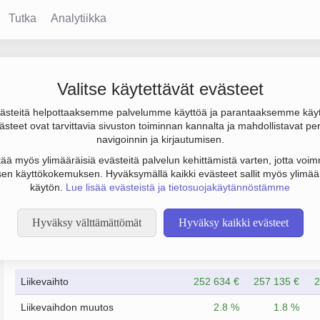
Tutka
Analytiikka
y
Valitse käytettävät evästeet
steitä helpottaaksemme palvelumme käyttöä ja parantaaksemme käy
s -1 000 €. Sen päätoimiala on Muu kiinteistöalan toiminta palkk
steet ovat tarvittavia sivuston toiminnan kannalta ja mahdollistavat pe
uoto Osakeyhtiö (OY).
navigoinnin ja kirjautumisen.
tää myös ylimääräisiä evästeitä palvelun kehittämistä varten, jotta voimm
en käyttökokemuksen. Hyväksymällä kaikki evästeet sallit myös ylimää
käytön.
Lue lisää evästeistä ja tietosuojakäytännöstämme
Hyväksy välttämättömät
Hyväksy kaikki evästeet
Taloustiedot
12/2023
12/2024
Liikevaihto
252 634 €
257 135 €
2
Liikevaihdon muutos
2.8 %
1.8 %