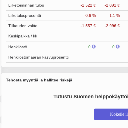
Liiketoiminnan tulos
-1 522 €
-2 891 €
Liiketulosprosentti
-0.6 %
-1.1 %
Tilikauden voitto
-1 557 €
-2 996 €
Keskipalkka / kk
Henkilöstö
0
0
Henkilöstömäärän kasvuprosentti
Tehosta myyntiä ja hallitse riskejä
Tutustu Suomen helppokäyttöi
Kokeile i