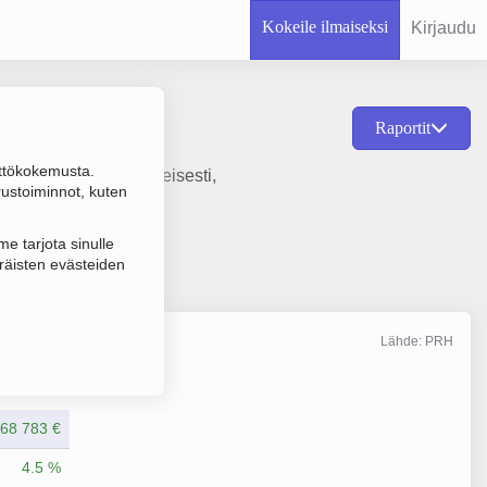
Kokeile ilmaiseksi
Kirjaudu
Raportit
ttökokemusta.
io- tai sopimusperusteisesti,
rustoiminnot, kuten
e tarjota sinulle
räisten evästeiden
Lähde: PRH
Liikevaihto
12/2025
68 783 €
4.5 %