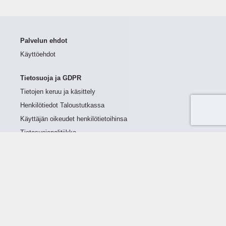
Palvelun ehdot
Käyttöehdot
Tietosuoja ja GDPR
Tietojen keruu ja käsittely
Henkilötiedot Taloustutkassa
Käyttäjän oikeudet henkilötietoihinsa
Tietosuojapolitiikka
Tietoturvapolitiikka
Evästeet
Tutustu palveluun
Ratkaisut
Tietoa palvelusta
Luottorajan määrittely