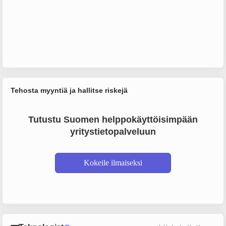
Tehosta myyntiä ja hallitse riskejä
Tutustu Suomen helppokäyttöisimpään
yritystietopalveluun
Kokeile ilmaiseksi