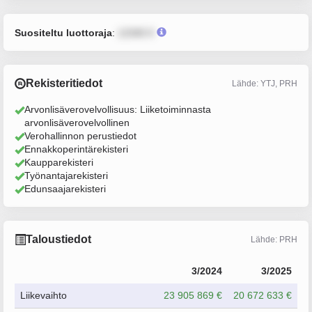
Suositeltu luottoraja
:
12345 €
Rekisteritiedot
Lähde: YTJ, PRH
Arvonlisäverovelvollisuus: Liiketoiminnasta
arvonlisäverovelvollinen
Verohallinnon perustiedot
Ennakkoperintärekisteri
Kaupparekisteri
Työnantajarekisteri
Edunsaajarekisteri
Taloustiedot
Lähde: PRH
3/2024
3/2025
Liikevaihto
23 905 869 €
20 672 633 €