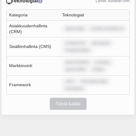
Teknologiat
Lähde: builtwith.com
Kategoria
Teknologiat
Asiakkuudenhallinta
ipsum dolo
m dolor sit amet, co
(CRM)
m ipsum do
rem ipsum
Sisällönhallinta (CMS)
m ipsum dolor
dolor sit amet
m ipsum
Markkinointi
ipsum dolor
m ipsu
rem i
rem ipsum dolo
Framework
rem ipsum
Näytä kaikki