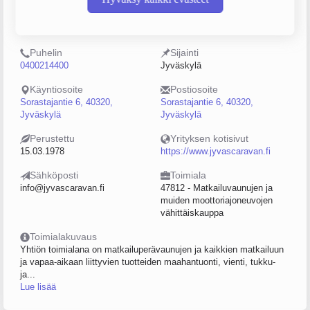
Y-tunnus
Henkilöstömäärä
0174363-1
20–49
Puhelin
Sijainti
0400214400
Jyväskylä
Käyntiosoite
Postiosoite
Sorastajantie 6, 40320,
Sorastajantie 6, 40320,
Jyväskylä
Jyväskylä
Perustettu
Yrityksen kotisivut
15.03.1978
https://www.jyvascaravan.fi
Sähköposti
Toimiala
info@jyvascaravan.fi
47812 - Matkailuvaunujen ja
muiden moottoriajoneuvojen
vähittäiskauppa
Toimialakuvaus
Yhtiön toimialana on matkailuperävaunujen ja kaikkien matkailuun
ja vapaa-aikaan liittyvien tuotteiden maahantuonti, vienti, tukku-
ja...
Lue lisää