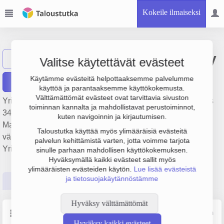
Kokeile ilmaiseksi
Jyväs-Caravan Oy
Näytä haku
Valitse käytettävät evästeet
Käytämme evästeitä helpottaaksemme palvelumme
Raportit
käyttöä ja parantaaksemme käyttökokemusta.
Välttämättömät evästeet ovat tarvittavia sivuston
Yrityksen Jyväs-Caravan Oy liikevaihto on 20.7 milj. €, tulos
toiminnan kannalta ja mahdollistavat perustoiminnot,
344 000 € ja henkilöstömäärä 30. Sen päätoimiala on
kuten navigoinnin ja kirjautumisen.
Matkailuvaunujen ja muiden moottoriajoneuvojen
Taloustutka käyttää myös ylimääräisiä evästeitä
vähittäiskauppa, perustamisvuosi 1978 ja sijainti Jyväskylä.
palvelun kehittämistä varten, jotta voimme tarjota
Yrityksen yhtiömuoto Osakeyhtiö (OY).
sinulle parhaan mahdollisen käyttökokemuksen.
Hyväksymällä kaikki evästeet sallit myös
ylimääräisten evästeiden käytön.
Lue lisää evästeistä
ja tietosuojakäytännöstämme
Perustiedot
Tilinpäätösluvut
Päättäjätiedot
Hyväksy välttämättömät
Perustiedot
Lähde: YTJ, PRH, Traficom
Hyväksy kaikki evästeet