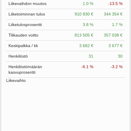
Liikevaihdon muutos
1.0 %
-13.5 %
Liiketoiminnan tulos
910 830 €
344 354 €
Liiketulosprosentti
3.8 %
1.7 %
Tilikauden voitto
813 505 €
357 038 €
Keskipalkka / kk
3 682 €
3 677 €
Henkilöstö
31
30
Henkilöstömäärän
-6.1 %
-3.2 %
kasvuprosentti
Liikevaihto