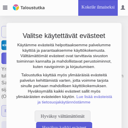
Kokeile ilmaiseksi
Näytä haku
Valitse käytettävät evästeet
Keskisuomalainen Oyj
Käytämme evästeitä helpottaaksemme palvelumme
käyttöä ja parantaaksemme käyttökokemusta.
Välttämättömät evästeet ovat tarvittavia sivuston
Raportit
toiminnan kannalta ja mahdollistavat perustoiminnot,
kuten navigoinnin ja kirjautumisen.
Yrityksen Keskisuomalainen Oyj liikevaihto on 30.5 milj. €,
Taloustutka käyttää myös ylimääräisiä evästeitä
tulos -3.3 milj. € ja henkilöstömäärä 180. Sen päätoimiala on
palvelun kehittämistä varten, jotta voimme tarjota
Sanomalehtien kustantaminen, perustamisvuosi 1978 ja
sinulle parhaan mahdollisen käyttökokemuksen.
sijainti Jyväskylä. Yrityksen yhtiömuoto Julkinen osakeyhtiö
Hyväksymällä kaikki evästeet sallit myös
(OYJ).
ylimääräisten evästeiden käytön.
Lue lisää evästeistä
ja tietosuojakäytännöstämme
Emon luvut
Konsernin luvut
Hyväksy välttämättömät
Perustiedot
Tilinpäätösluvut
Päättäjätiedot
Hyväksy kaikki evästeet