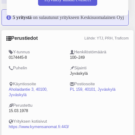
5 yritystä
on sulautunut yritykseen Keskisuomalainen Oyj
Perustiedot
Lähde: YTJ, PRH, Traficom
Y-tunnus
Henkilöstömäärä
0174445-8
100–249
Puhelin
Sijainti
Jyväskylä
Käyntiosoite
Postiosoite
Aholaidantie 3, 40100,
PL 159, 40101, Jyväskylä
Jyväskylä
Perustettu
15.03.1978
Yrityksen kotisivut
https://www.kymensanomat.fi:443/