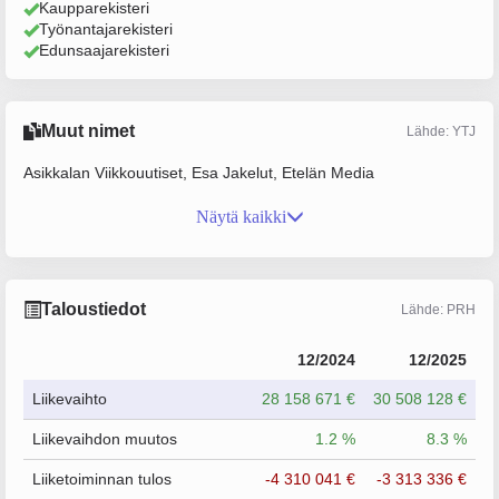
Kaupparekisteri
Työnantajarekisteri
Edunsaajarekisteri
Muut nimet
Lähde: YTJ
Asikkalan Viikkouutiset, Esa Jakelut, Etelän Media
Näytä kaikki
Taloustiedot
Lähde: PRH
12/2024
12/2025
Liikevaihto
28 158 671 €
30 508 128 €
Liikevaihdon muutos
1.2 %
8.3 %
Liiketoiminnan tulos
-4 310 041 €
-3 313 336 €