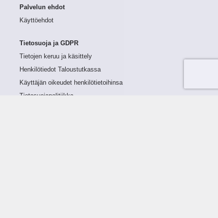
Palvelun ehdot
Käyttöehdot
Tietosuoja ja GDPR
Tietojen keruu ja käsittely
Henkilötiedot Taloustutkassa
Käyttäjän oikeudet henkilötietoihinsa
Tietosuojapolitiikka
Tietoturvapolitiikka
Evästeet
Tutustu palveluun
Ratkaisut
Tietoa palvelusta
Luottorajan määrittely
Tunnusluvut
Maksuviiveet