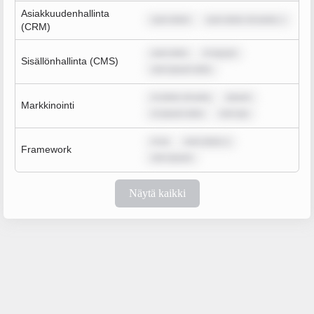
Asiakkuudenhallinta
sum dolor
sum dolor sit amet, c
(CRM)
sum dolo
m ipsum
Sisällönhallinta (CMS)
rem ipsum dolo
m dolor sit ame
ipsum
Markkinointi
m ipsum dolo
rem ips
m ip
sum dolor s
Framework
rem ipsum
Näytä kaikki