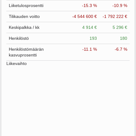
Liiketulosprosentti
-15.3 %
-10.9 %
Tilikauden voitto
-4 544 600 €
-1 792 222 €
Keskipalkka / kk
4 914 €
5 296 €
Henkilöstö
193
180
Henkilöstömäärän
-11.1 %
-6.7 %
kasvuprosentti
Liikevaihto