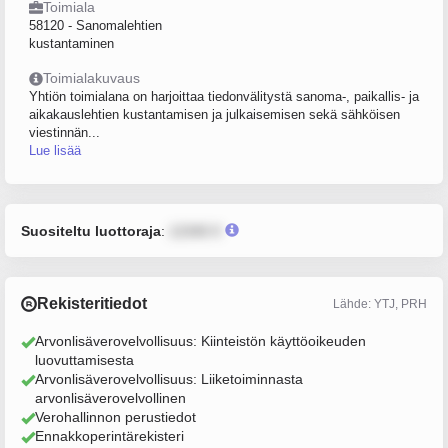
Toimiala
58120 - Sanomalehtien
kustantaminen
Toimialakuvaus
Yhtiön toimialana on harjoittaa tiedonvälitystä sanoma-, paikallis- ja
aikakauslehtien kustantamisen ja julkaisemisen sekä sähköisen
viestinnän...
Lue lisää
Suositeltu luottoraja
:
12345 €
Rekisteritiedot
Lähde: YTJ, PRH
Arvonlisäverovelvollisuus: Kiinteistön käyttöoikeuden
luovuttamisesta
Arvonlisäverovelvollisuus: Liiketoiminnasta
arvonlisäverovelvollinen
Verohallinnon perustiedot
Ennakkoperintärekisteri