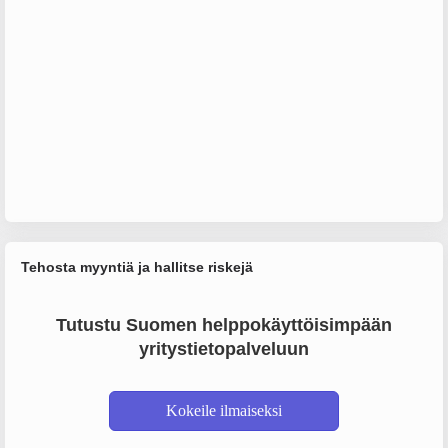
Tehosta myyntiä ja hallitse riskejä
Tutustu Suomen helppokäyttöisimpään
yritystietopalveluun
Kokeile ilmaiseksi