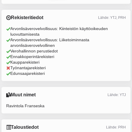
Rekisteritiedot
Lähde: YTJ, PRH
Arvonlisäverovelvollisuus: Kiinteistön käyttöoikeuden
luovuttamisesta
Arvonlisäverovelvollisuus: Liiketoiminnasta
arvonlisäverovelvollinen
Verohallinnon perustiedot
Ennakkoperintärekisteri
Kaupparekisteri
Työnantajarekisteri
Edunsaajarekisteri
Muut nimet
Lähde: YTJ
Ravintola Franseska
Taloustiedot
Lähde: PRH