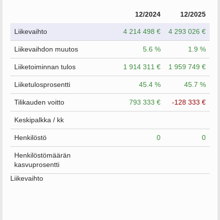
12/2024
12/2025
Liikevaihto
4 214 498 €
4 293 026 €
Liikevaihdon muutos
5.6 %
1.9 %
Liiketoiminnan tulos
1 914 311 €
1 959 749 €
Liiketulosprosentti
45.4 %
45.7 %
Tilikauden voitto
793 333 €
-128 333 €
Keskipalkka / kk
Henkilöstö
0
0
Henkilöstömäärän
kasvuprosentti
Liikevaihto