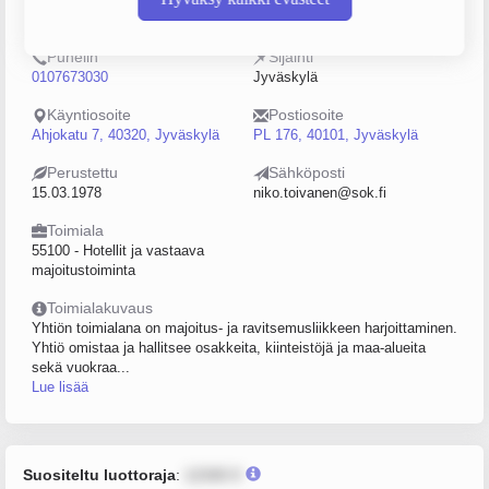
0174547-7
0–4
Puhelin
Sijainti
0107673030
Jyväskylä
Käyntiosoite
Postiosoite
Ahjokatu 7, 40320, Jyväskylä
PL 176, 40101, Jyväskylä
Perustettu
Sähköposti
15.03.1978
niko.toivanen@sok.fi
Toimiala
55100 - Hotellit ja vastaava
majoitustoiminta
Toimialakuvaus
Yhtiön toimialana on majoitus- ja ravitsemusliikkeen harjoittaminen.
Yhtiö omistaa ja hallitsee osakkeita, kiinteistöjä ja maa-alueita
sekä vuokraa...
Lue lisää
Suositeltu luottoraja
:
12345 €