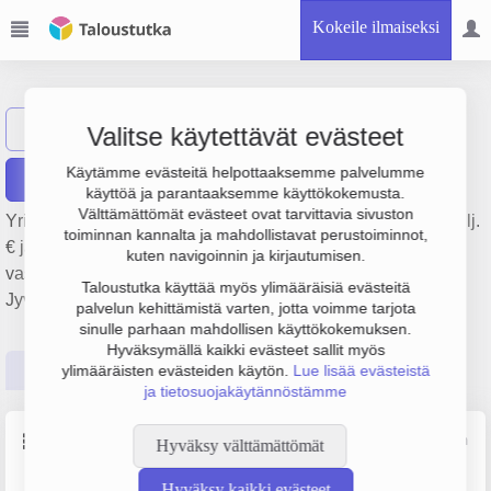
Kokeile ilmaiseksi
Raatihotelli Oy
Näytä haku
Valitse käytettävät evästeet
Käytämme evästeitä helpottaaksemme palvelumme
Raportit
käyttöä ja parantaaksemme käyttökokemusta.
Välttämättömät evästeet ovat tarvittavia sivuston
Yrityksen Raatihotelli Oy liikevaihto on 4.3 milj. €, tulos 2 milj.
toiminnan kannalta ja mahdollistavat perustoiminnot,
€ ja henkilöstömäärä 0. Sen päätoimiala on Hotellit ja
kuten navigoinnin ja kirjautumisen.
vastaava majoitustoiminta, perustamisvuosi 1978 ja sijainti
Taloustutka käyttää myös ylimääräisiä evästeitä
Jyväskylä. Yrityksen yhtiömuoto Osakeyhtiö (OY).
palvelun kehittämistä varten, jotta voimme tarjota
sinulle parhaan mahdollisen käyttökokemuksen.
Hyväksymällä kaikki evästeet sallit myös
Perustiedot
Tilinpäätösluvut
Päättäjätiedot
ylimääräisten evästeiden käytön.
Lue lisää evästeistä
ja tietosuojakäytännöstämme
Perustiedot
Lähde: YTJ, PRH, Traficom
Hyväksy välttämättömät
Hyväksy kaikki evästeet
Y-tunnus
Henkilöstömäärä