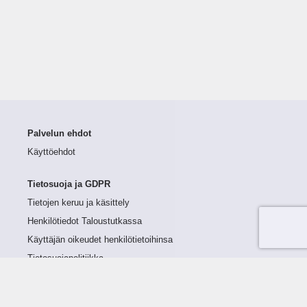
Palvelun ehdot
Käyttöehdot
Tietosuoja ja GDPR
Tietojen keruu ja käsittely
Henkilötiedot Taloustutkassa
Käyttäjän oikeudet henkilötietoihinsa
Tietosuojapolitiikka
Tietoturvapolitiikka
Evästeet