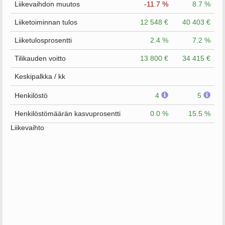
Liikevaihdon muutos
-11.7 %
8.7 %
Liiketoiminnan tulos
12 548 €
40 403 €
Liiketulosprosentti
2.4 %
7.2 %
Tilikauden voitto
13 800 €
34 415 €
Keskipalkka / kk
Henkilöstö
4
5
Henkilöstömäärän kasvuprosentti
0.0 %
15.5 %
Liikevaihto