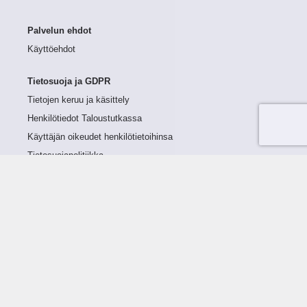
Palvelun ehdot
Käyttöehdot
Tietosuoja ja GDPR
Tietojen keruu ja käsittely
Henkilötiedot Taloustutkassa
Käyttäjän oikeudet henkilötietoihinsa
Tietosuojapolitiikka
Tietoturvapolitiikka
Evästeet
Tutustu palveluun
Ratkaisut
Tietoa palvelusta
Luottorajan määrittely
Tunnusluvut