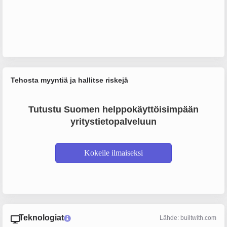
Tehosta myyntiä ja hallitse riskejä
Tutustu Suomen helppokäyttöisimpään
yritystietopalveluun
Kokeile ilmaiseksi
Teknologiat
Lähde: builtwith.com