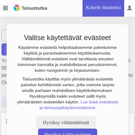
Kokeile ilmaiseksi
Vehviläinen Oy
Näytä haku
Valitse käytettävät evästeet
Käytämme evästeitä helpottaaksemme palvelumme
Raportit
käyttöä ja parantaaksemme käyttökokemusta.
Välttämättömät evästeet ovat tarvittavia sivuston
Yrityksen Vehviläinen Oy liikevaihto on 560 000 € ja tulos 40
toiminnan kannalta ja mahdollistavat perustoiminnot,
000 €. Sen päätoimiala on Huonekalujen vähittäiskauppa,
kuten navigoinnin ja kirjautumisen.
perustamisvuosi 1978 ja sijainti Laukaa. Yrityksen yhtiömuoto
Taloustutka käyttää myös ylimääräisiä evästeitä
Osakeyhtiö (OY).
palvelun kehittämistä varten, jotta voimme tarjota
sinulle parhaan mahdollisen käyttökokemuksen.
Hyväksymällä kaikki evästeet sallit myös
Perustiedot
Tilinpäätösluvut
Päättäjätiedot
ylimääräisten evästeiden käytön.
Lue lisää evästeistä
ja tietosuojakäytännöstämme
Perustiedot
Lähde: YTJ, PRH, Traficom
Hyväksy välttämättömät
Hyväksy kaikki evästeet
Y-tunnus
Henkilöstömäärä