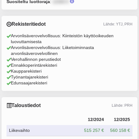
Suositeltu luottoraja
:
12345 €
Rekisteritiedot
Lähde: YTJ, PRH
Arvonlisäverovelvollisuus: Kiinteistön käyttöoikeuden
luovuttamisesta
Arvonlisäverovelvollisuus: Liiketoiminnasta
arvonlisäverovelvollinen
Verohallinnon perustiedot
Ennakkoperintärekisteri
Kaupparekisteri
Työnantajarekisteri
Edunsaajarekisteri
Taloustiedot
Lähde: PRH
12/2024
12/2025
Liikevaihto
515 257 €
560 158 €