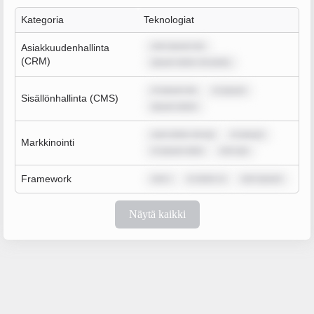
Kategoria
Teknologiat
rem ipsum do
Asiakkuudenhallinta
(CRM)
ipsum dolor sit amet,
m ipsum do
m ipsum
Sisällönhallinta (CMS)
ipsum dolor
sum dolor sit am
m ipsum
Markkinointi
m ipsum dolo
rem ips
Framework
rem i
m dolor si
rem ipsum
Näytä kaikki