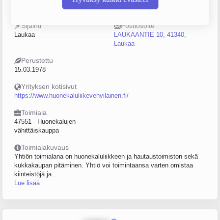
0176459-8
0–4
Sijainti
Postiosoite
Laukaa
LAUKAANTIE 10, 41340,
Laukaa
Perustettu
15.03.1978
Yrityksen kotisivut
https://www.huonekaluliikevehvilainen.fi/
Toimiala
47551 - Huonekalujen
vähittäiskauppa
Toimialakuvaus
Yhtiön toimialana on huonekaluliikkeen ja hautaustoimiston sekä
kukkakaupan pitäminen. Yhtiö voi toimintaansa varten omistaa
kiinteistöjä ja...
Lue lisää