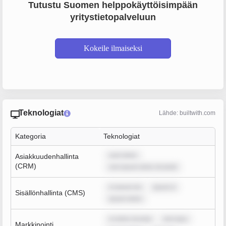
Tutustu Suomen helppokäyttöisimpään
yritystietopalveluun
Kokeile ilmaiseksi
Teknologiat
Lähde: builtwith.com
Kategoria
Teknologiat
sum dolor
Asiakkuudenhallinta
(CRM)
rem ipsum dolor sit amet
m ipsum do
ipsum d
Sisällönhallinta (CMS)
ipsum dolor
m dolor sit ame
rem ipsu
Markkinointi