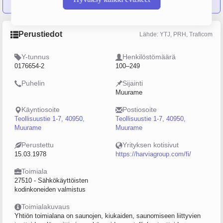
Perustiedot
Lähde: YTJ, PRH, Traficom
Y-tunnus
Henkilöstömäärä
0176654-2
100–249
Puhelin
Sijainti
Muurame
Käyntiosoite
Postiosoite
Teollisuustie 1-7, 40950,
Teollisuustie 1-7, 40950,
Muurame
Muurame
Perustettu
Yrityksen kotisivut
15.03.1978
https://harviagroup.com/fi/
Toimiala
27510 - Sähkökäyttöisten
kodinkoneiden valmistus
Toimialakuvaus
Yhtiön toimialana on saunojen, kiukaiden, saunomiseen liittyvien