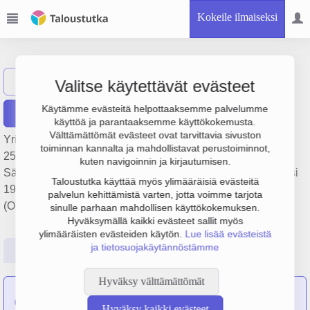
Kokeile ilmaiseksi
Harvia Finland Oy
Näytä haku
HF
Valitse käytettävät evästeet
Käytämme evästeitä helpottaaksemme palvelumme
Raportit
käyttöä ja parantaaksemme käyttökokemusta.
Välttämättömät evästeet ovat tarvittavia sivuston
Yrityksen Harvia Finland Oy liikevaihto on 96.7 milj. €, tulos
toiminnan kannalta ja mahdollistavat perustoiminnot,
25.7 milj. € ja henkilöstömäärä 227. Sen päätoimiala on
kuten navigoinnin ja kirjautumisen.
Sähkökäyttöisten kodinkoneiden valmistus, perustamisvuosi
Taloustutka käyttää myös ylimääräisiä evästeitä
1978 ja sijainti Muurame. Yrityksen yhtiömuoto Osakeyhtiö
palvelun kehittämistä varten, jotta voimme tarjota
(OY).
sinulle parhaan mahdollisen käyttökokemuksen.
Hyväksymällä kaikki evästeet sallit myös
ylimääräisten evästeiden käytön.
Lue lisää evästeistä
ja tietosuojakäytännöstämme
Perustiedot
Tilinpäätösluvut
Päättäjätiedot
Hyväksy välttämättömät
Seuraavat yritykset ovat sulautuneet yritykseen Harvia
Hyväksy kaikki evästeet
Finland Oy:
Saunamax Oy
,
Velha Oy