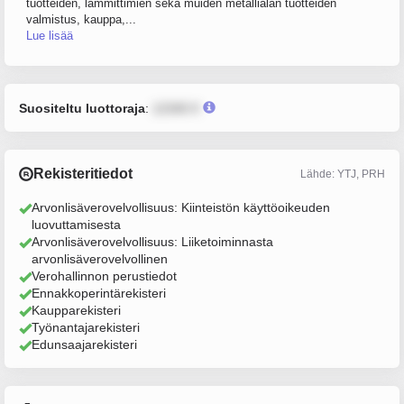
tuotteiden, lämmittimien sekä muiden metallialan tuotteiden
valmistus, kauppa,...
Lue lisää
Suositeltu luottoraja
:
12345 €
Rekisteritiedot
Lähde: YTJ, PRH
Arvonlisäverovelvollisuus: Kiinteistön käyttöoikeuden
luovuttamisesta
Arvonlisäverovelvollisuus: Liiketoiminnasta
arvonlisäverovelvollinen
Verohallinnon perustiedot
Ennakkoperintärekisteri
Kaupparekisteri
Työnantajarekisteri
Edunsaajarekisteri