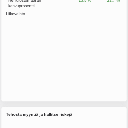
Henkilöstömäärän
13.5 %
22.7 %
kasvuprosentti
Liikevaihto
Tehosta myyntiä ja hallitse riskejä