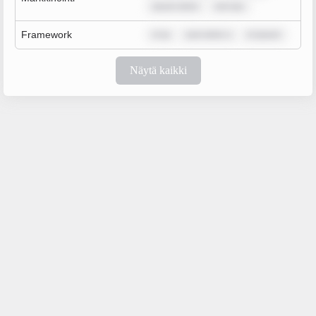
ipsum dolor
rem ips
Framework
m ip
sum dolor s
m ipsum
Näytä kaikki