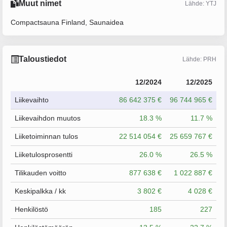
Muut nimet
Lähde: YTJ
Compactsauna Finland, Saunaidea
Taloustiedot
Lähde: PRH
12/2024
12/2025
Liikevaihto
86 642 375 €
96 744 965 €
Liikevaihdon muutos
18.3 %
11.7 %
Liiketoiminnan tulos
22 514 054 €
25 659 767 €
Liiketulosprosentti
26.0 %
26.5 %
Tilikauden voitto
877 638 €
1 022 887 €
Keskipalkka / kk
3 802 €
4 028 €
Henkilöstö
185
227