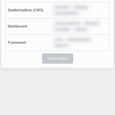
sum dolo
m ipsum
Sisällönhallinta (CMS)
rem ipsum dolo
m ipsum dolor sit
rem ipsu
Markkinointi
sum dolor
rem ips
m ip
rem ipsum dolo
Framework
ipsum d
Näytä kaikki