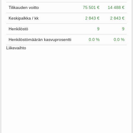
Tilikauden voitto
75 501 €
14 488 €
Keskipalkka / kk
2 843 €
2 843 €
Henkilöstö
9
9
Henkilöstömäärän kasvuprosentti
0.0 %
0.0 %
Liikevaihto