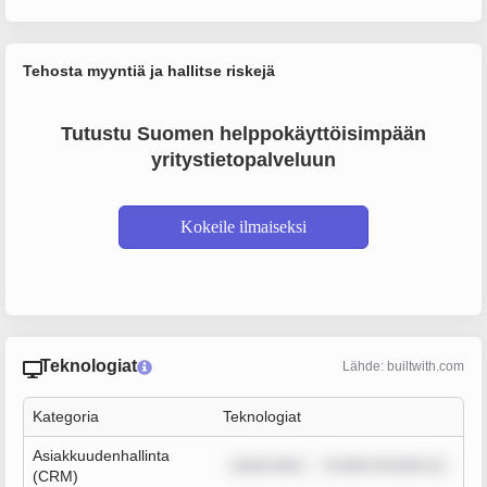
Tehosta myyntiä ja hallitse riskejä
Tutustu Suomen helppokäyttöisimpään
yritystietopalveluun
Kokeile ilmaiseksi
Teknologiat
Lähde: builtwith.com
Kategoria
Teknologiat
Asiakkuudenhallinta
ipsum dolo
m dolor sit amet, co
(CRM)