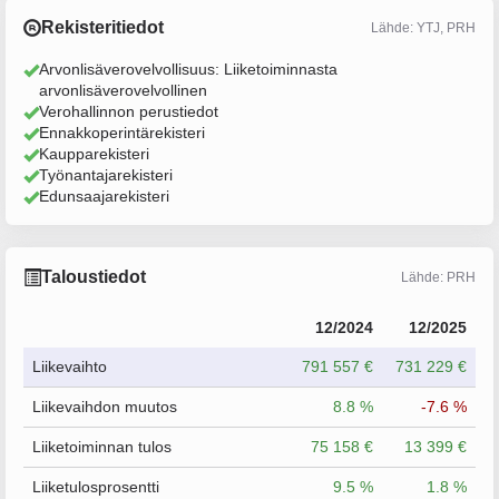
Rekisteritiedot
Lähde: YTJ, PRH
Arvonlisäverovelvollisuus: Liiketoiminnasta
arvonlisäverovelvollinen
Verohallinnon perustiedot
Ennakkoperintärekisteri
Kaupparekisteri
Työnantajarekisteri
Edunsaajarekisteri
Taloustiedot
Lähde: PRH
12/2024
12/2025
Liikevaihto
791 557 €
731 229 €
Liikevaihdon muutos
8.8 %
-7.6 %
Liiketoiminnan tulos
75 158 €
13 399 €
Liiketulosprosentti
9.5 %
1.8 %