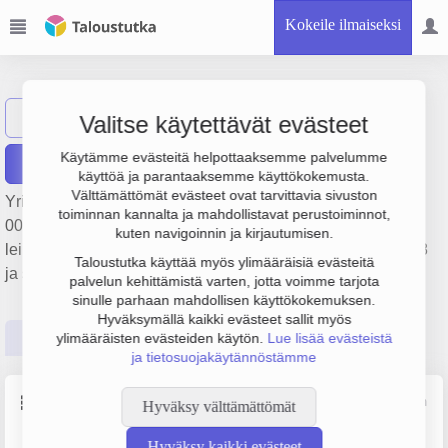
Kokeile ilmaiseksi
Polar Granit Oy
Näytä haku
Valitse käytettävät evästeet
Käytämme evästeitä helpottaaksemme palvelumme
Raportit
käyttöä ja parantaaksemme käyttökokemusta.
Välttämättömät evästeet ovat tarvittavia sivuston
Yrityksen Polar Granit Oy liikevaihto on 731 000 €, tulos 13
toiminnan kannalta ja mahdollistavat perustoiminnot,
000 € ja henkilöstömäärä 9. Sen päätoimiala on Kiven
kuten navigoinnin ja kirjautumisen.
leikkaaminen, muotoilu ja viimeistely, perustamisvuosi 1978
Taloustutka käyttää myös ylimääräisiä evästeitä
ja sijainti Jyväskylä. Yrityksen yhtiömuoto Osakeyhtiö (OY).
palvelun kehittämistä varten, jotta voimme tarjota
sinulle parhaan mahdollisen käyttökokemuksen.
Hyväksymällä kaikki evästeet sallit myös
Perustiedot
Tilinpäätösluvut
Päättäjätiedot
ylimääräisten evästeiden käytön.
Lue lisää evästeistä
ja tietosuojakäytännöstämme
Perustiedot
Lähde: YTJ, PRH, Traficom
Hyväksy välttämättömät
Hyväksy kaikki evästeet
Y-tunnus
Henkilöstömäärä