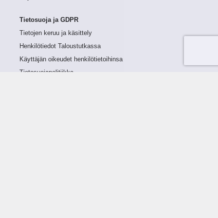
Tietosuoja ja GDPR
Tietojen keruu ja käsittely
Henkilötiedot Taloustutkassa
Käyttäjän oikeudet henkilötietoihinsa
Tietosuojapolitiikka
Tietoturvapolitiikka
Evästeet
Tutustu palveluun
Ratkaisut
Tietoa palvelusta
Luottorajan määrittely
Tunnusluvut
Maksuviiveet
Hinnasto
Päivitykset