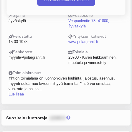
0177185-1
5–9
Sijainti
Postiosoite
Jyväskylä
Vespuolentie 73, 41800,
Jyväskylä
Perustettu
Yrityksen kotisivut
15.03.1978
www.polargranit.fi
Sähköposti
Toimiala
myynti@polargranit.fi
23700 - Kiven leikkaaminen,
muotoilu ja viimeistely
Toimialakuvaus
Yhtiön toimialana on luonnonkiven louhinta, jalostus, asennus,
myynti sekä muu kiveen liittyvä toiminta. Yhtiö voi omistaa,
vuokrata ja hallita...
Lue lisää
Suositeltu luottoraja
:
12345 €