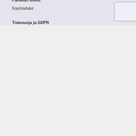
Palvelun ehdot
Käyttöehdot
Tietosuoja ja GDPR
Tietojen keruu ja käsittely
Henkilötiedot Taloustutkassa
Käyttäjän oikeudet henkilötietoihinsa
Tietosuojapolitiikka
Tietoturvapolitiikka
Evästeet
Tutustu palveluun
Ratkaisut
Tietoa palvelusta
Luottorajan määrittely
Tunnusluvut
Maksuviiveet
Hinnasto