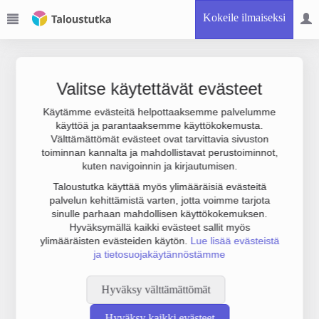
Kokeile ilmaiseksi
Valitse käytettävät evästeet
Käytämme evästeitä helpottaaksemme palvelumme
käyttöä ja parantaaksemme käyttökokemusta.
Joudumme käyttämään botinestovarmennusta sivustollamme.
Välttämättömät evästeet ovat tarvittavia sivuston
Suoritathan alla olevan varmistuksen.
toiminnan kannalta ja mahdollistavat perustoiminnot,
kuten navigoinnin ja kirjautumisen.
Taloustutka käyttää myös ylimääräisiä evästeitä
palvelun kehittämistä varten, jotta voimme tarjota
sinulle parhaan mahdollisen käyttökokemuksen.
Hyväksymällä kaikki evästeet sallit myös
ylimääräisten evästeiden käytön.
Lue lisää evästeistä
ja tietosuojakäytännöstämme
Hyväksy välttämättömät
Hyväksy kaikki evästeet