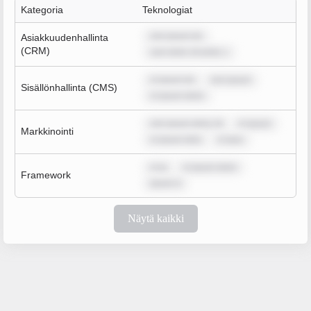
Kategoria
Teknologiat
rem ipsum do
Asiakkuudenhallinta
(CRM)
sum dolor sit amet, c
m ipsum do
rem ipsum
Sisällönhallinta (CMS)
m ipsum dolor
rem ipsum dolor sit
m ipsum
Markkinointi
m ipsum dolo
m ipsu
m ip
m ipsum dolor
Framework
ipsum d
Näytä kaikki