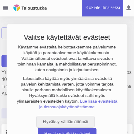
Kokeile ilmaiseksi
Näytä haku
Valitse käytettävät evästeet
Alavuden Kuljetus Oy
Käytämme evästeitä helpottaaksemme palvelumme
käyttöä ja parantaaksemme käyttökokemusta.
Välttämättömät evästeet ovat tarvittavia sivuston
Raportit
toiminnan kannalta ja mahdollistavat perustoiminnot,
kuten navigoinnin ja kirjautumisen.
Yrityksen Alavuden Kuljetus Oy liikevaihto on 1.5 milj. €, tulos
Taloustutka käyttää myös ylimääräisiä evästeitä
40 000 € ja henkilöstömäärä 2. Sen päätoimiala on
palvelun kehittämistä varten, jotta voimme tarjota
Tieliikenteen tavarankuljetus, perustamisvuosi 1978 ja sijainti
sinulle parhaan mahdollisen käyttökokemuksen.
Alavus. Yrityksen yhtiömuoto Osakeyhtiö (OY).
Hyväksymällä kaikki evästeet sallit myös
ylimääräisten evästeiden käytön.
Lue lisää evästeistä
ja tietosuojakäytännöstämme
Perustiedot
Tilinpäätösluvut
Päättäjätiedot
Hyväksy välttämättömät
Perustiedot
Lähde: YTJ, PRH, Traficom
Hyväksy kaikki evästeet