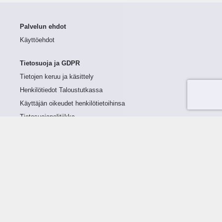
Palvelun ehdot
Käyttöehdot
Tietosuoja ja GDPR
Tietojen keruu ja käsittely
Henkilötiedot Taloustutkassa
Käyttäjän oikeudet henkilötietoihinsa
Tietosuojapolitiikka
Tietoturvapolitiikka
Evästeet
Tutustu palveluun
Ratkaisut
Tietoa palvelusta
Luottorajan määrittely
Tunnusluvut