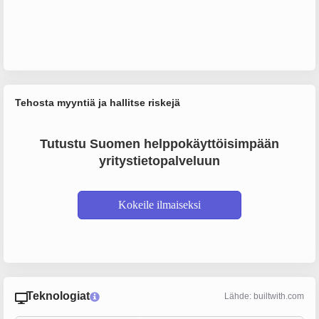
Tehosta myyntiä ja hallitse riskejä
Tutustu Suomen helppokäyttöisimpään
yritystietopalveluun
Kokeile ilmaiseksi
Teknologiat
Lähde: builtwith.com