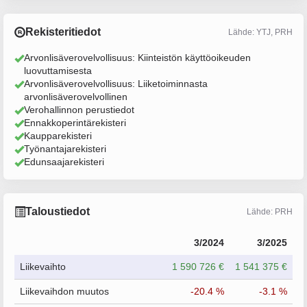
Rekisteritiedot
Lähde: YTJ, PRH
Arvonlisäverovelvollisuus: Kiinteistön käyttöoikeuden
luovuttamisesta
Arvonlisäverovelvollisuus: Liiketoiminnasta
arvonlisäverovelvollinen
Verohallinnon perustiedot
Ennakkoperintärekisteri
Kaupparekisteri
Työnantajarekisteri
Edunsaajarekisteri
Taloustiedot
Lähde: PRH
3/2024
3/2025
Liikevaihto
1 590 726 €
1 541 375 €
Liikevaihdon muutos
-20.4 %
-3.1 %