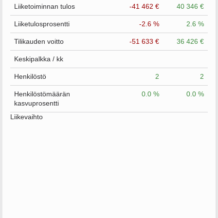
Liiketoiminnan tulos
-41 462 €
40 346 €
Liiketulosprosentti
-2.6 %
2.6 %
Tilikauden voitto
-51 633 €
36 426 €
Keskipalkka / kk
Henkilöstö
2
2
Henkilöstömäärän
0.0 %
0.0 %
kasvuprosentti
Liikevaihto