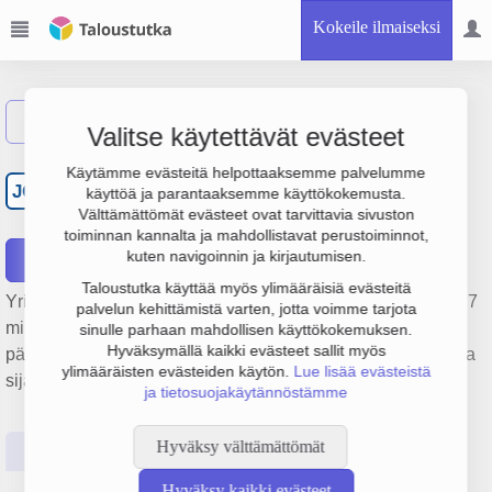
Kokeile ilmaiseksi
Näytä haku
Valitse käytettävät evästeet
Järvi-Pohjanmaan
Käytämme evästeitä helpottaaksemme palvelumme
JO
käyttöä ja parantaaksemme käyttökokemusta.
Osuuspankki
Välttämättömät evästeet ovat tarvittavia sivuston
toiminnan kannalta ja mahdollistavat perustoiminnot,
kuten navigoinnin ja kirjautumisen.
Raportit
Taloustutka käyttää myös ylimääräisiä evästeitä
Yrityksen Järvi-Pohjanmaan Osuuspankki liikevaihto on 10.7
palvelun kehittämistä varten, jotta voimme tarjota
milj. €, tulos 7.1 milj. € ja henkilöstömäärä 22. Sen
sinulle parhaan mahdollisen käyttökokemuksen.
Hyväksymällä kaikki evästeet sallit myös
päätoimiala on Muu pankkitoiminta, perustamisvuosi 1978 ja
ylimääräisten evästeiden käytön.
Lue lisää evästeistä
sijainti Alavus. Yrityksen yhtiömuoto Osuuspankki (OP).
ja tietosuojakäytännöstämme
Hyväksy välttämättömät
Perustiedot
Tilinpäätösluvut
Päättäjätiedot
Hyväksy kaikki evästeet