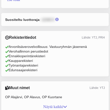
Suositeltu luottoraja
:
12345 €
Rekisteritiedot
Lähde: YTJ, PRH
Arvonlisäverovelvollisuus: Vastuuryhmän jäsenenä
Verohallinnon perustiedot
Ennakkoperintärekisteri
Kaupparekisteri
Työnantajarekisteri
Edunsaajarekisteri
Muut nimet
Lähde: YTJ
OP Alajärvi, OP Alavus, OP Kuortane
Näytä kaikki