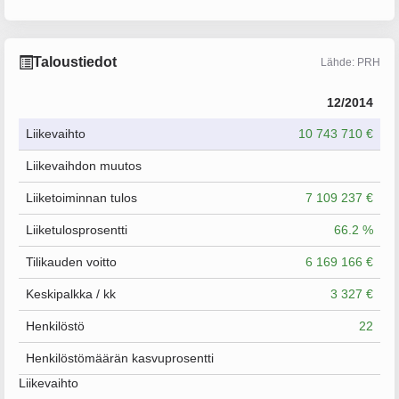
Taloustiedot
Lähde: PRH
12/2014
Liikevaihto
10 743 710 €
Liikevaihdon muutos
Liiketoiminnan tulos
7 109 237 €
Liiketulosprosentti
66.2 %
Tilikauden voitto
6 169 166 €
Keskipalkka / kk
3 327 €
Henkilöstö
22
Henkilöstömäärän kasvuprosentti
Liikevaihto