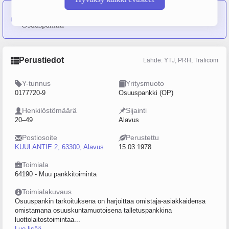
6 yritystä
on sulautunut yritykseen Järvi-Pohjanmaan
Osuuspankki
Perustiedot
Lähde: YTJ, PRH, Traficom
Y-tunnus
Yritysmuoto
0177720-9
Osuuspankki (OP)
Henkilöstömäärä
Sijainti
20–49
Alavus
Postiosoite
Perustettu
KUULANTIE 2, 63300, Alavus
15.03.1978
Toimiala
64190 - Muu pankkitoiminta
Toimialakuvaus
Osuuspankin tarkoituksena on harjoittaa omistaja-asiakkaidensa
omistamana osuuskuntamuotoisena talletuspankkina
luottolaitostoimintaa...
Lue lisää