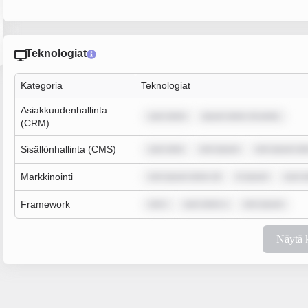
Teknologiat
Kategoria
Teknologiat
Asiakkuudenhallinta
sum dolor
ipsum dolor sit amet,
(CRM)
Sisällönhallinta (CMS)
sum dolo
rem ipsum
rem ipsum do
Markkinointi
rem ipsum dolor sit
m ipsum
sum d
Framework
rem i
sum dolor s
rem ipsum
Näytä 