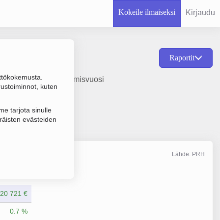
Kokeile ilmaiseksi
Kirjaudu
Raportit
ttökokemusta.
kustantaminen, perustamisvuosi
rustoiminnot, kuten
e tarjota sinulle
räisten evästeiden
Lähde: PRH
Liikevaihto
12/2024
20 721 €
0.7 %