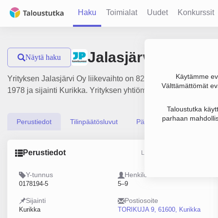
Haku
Toimialat
Uudet
Konkurssit
Jalasjärvi Oy
Näytä haku
Käytämme evä
Yrityksen Jalasjärvi Oy liikevaihto on 821 000 €, tulos 119
Välttämättömät evä
1978 ja sijainti Kurikka. Yrityksen yhtiömuoto Osakeyhtiö (OY
Taloustutka käyt
parhaan mahdollis
Perustiedot
Tilinpäätösluvut
Päättäjätiedot
Perustiedot
Lähde: YTJ, PRH, Traficom
Y-tunnus
Henkilöstömäärä
0178194-5
5–9
Sijainti
Postiosoite
Kurikka
TORIKUJA 9, 61600, Kurikka