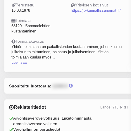
Perustettu
Yrityksen kotisivut
15.03.1978
https://jp-kunnallissanomat.fi/
Toimiala
58120 - Sanomalehtien
kustantaminen
Toimialakuvaus
Yhtiön toimialana on paikallislehden kustantaminen, johon kuuluu
julkaisun toimittaminen, painatus ja julkaiseminen. Yhtiön
toimialaan kuuluu myös...
Lue lisää
Suositeltu luottoraja
:
12345 €
Rekisteritiedot
Lähde: YTJ, PRH
Arvonlisäverovelvollisuus: Liiketoiminnasta
arvonlisäverovelvollinen
Verohallinnon perustiedot