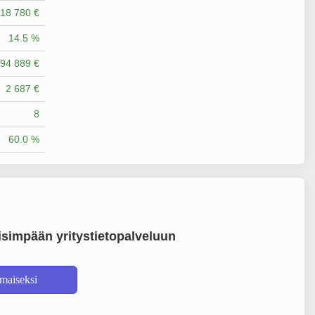
18 780 €
14.5 %
94 889 €
2 687 €
8
60.0 %
simpään yritystietopalveluun
lmaiseksi