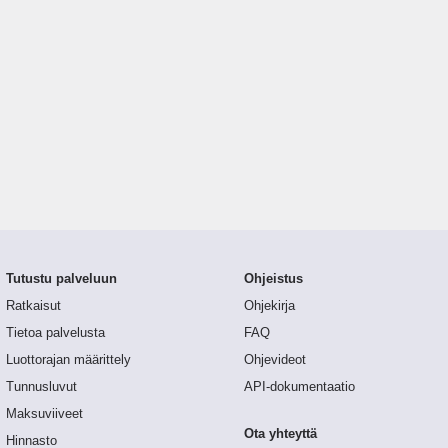
Tutustu palveluun
Ohjeistus
Ratkaisut
Ohjekirja
Tietoa palvelusta
FAQ
Luottorajan määrittely
Ohjevideot
Tunnusluvut
API-dokumentaatio
Maksuviiveet
Ota yhteyttä
Hinnasto