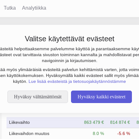
Tutka
Analytiikka
Valitse käytettävät evästeet
steitä helpottaaksemme palvelumme käyttöä ja parantaaksemme käy
 000 € ja henkilöstömäärä 8. Sen päätoimiala on Sanomalehtien 
steet ovat tarvittavia sivuston toiminnan kannalta ja mahdollistavat pe
).
navigoinnin ja kirjautumisen.
tää myös ylimääräisiä evästeitä palvelun kehittämistä varten, jotta voimm
en käyttökokemuksen. Hyväksymällä kaikki evästeet sallit myös ylimää
käytön.
Lue lisää evästeistä ja tietosuojakäytännöstämme
Hyväksy välttämättömät
Hyväksy kaikki evästeet
Taloustiedot
12/2022
12/2023
Liikevaihto
863 479 €
814 874 €
8
Liikevaihdon muutos
8.0 %
-5.6 %