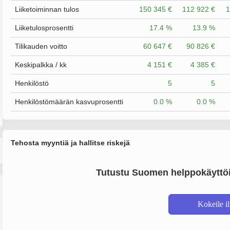
Liiketoiminnan tulos
150 345 €
112 922 €
1
Liiketulosprosentti
17.4 %
13.9 %
Tilikauden voitto
60 647 €
90 826 €
Keskipalkka / kk
4 151 €
4 385 €
Henkilöstö
5
5
Henkilöstömäärän kasvuprosentti
0.0 %
0.0 %
Tehosta myyntiä ja hallitse riskejä
Tutustu Suomen helppokäyttöi
Kokeile i