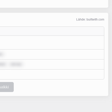
Lähde: builtwith.com
lo
olor
rem ips
kaikki