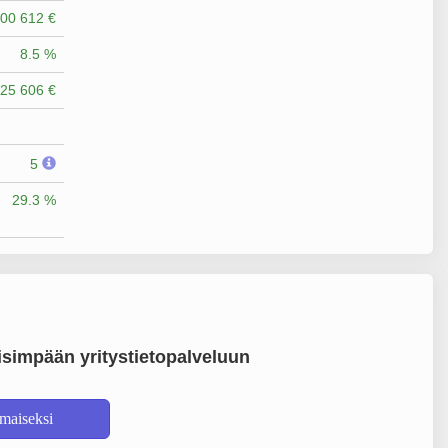
00 612 €
8.5 %
25 606 €
5
29.3 %
simpään yritystietopalveluun
lmaiseksi