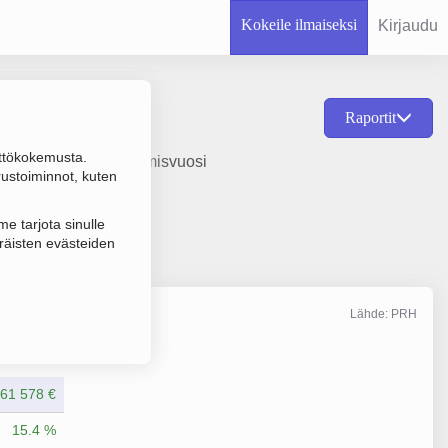
Kokeile ilmaiseksi
Kirjaudu
Raportit
ttökokemusta.
tantoa varten, perustamisvuosi
rustoiminnot, kuten
e tarjota sinulle
räisten evästeiden
Lähde: PRH
Liikevaihto
12/2025
361 578 €
15.4 %