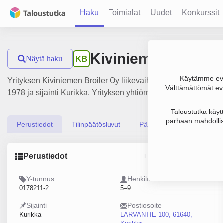
Haku
Toimialat
Uudet
Konkurssit
Kiviniemen Broile
Näytä haku
KB
Käytämme evä
Yrityksen Kiviniemen Broiler Oy liikevaihto on 2.4 milj. € ja 
Välttämättömät evä
1978 ja sijainti Kurikka. Yrityksen yhtiömuoto Osakeyhtiö (OY
Taloustutka käyt
parhaan mahdollis
Perustiedot
Tilinpäätösluvut
Päättäjätiedot
Perustiedot
Lähde: YTJ, PRH, Traficom
Y-tunnus
Henkilöstömäärä
0178211-2
5–9
Sijainti
Postiosoite
Kurikka
LARVANTIE 100, 61640,