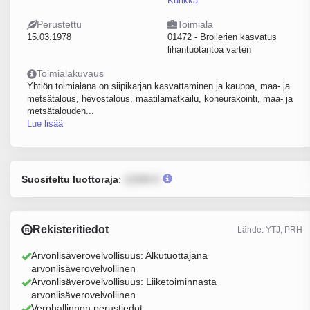
Kurikka
Perustettu
Toimiala
15.03.1978
01472 - Broilerien kasvatus
lihantuotantoa varten
Toimialakuvaus
Yhtiön toimialana on siipikarjan kasvattaminen ja kauppa, maa- ja
metsätalous, hevostalous, maatilamatkailu, koneurakointi, maa- ja
metsätalouden...
Lue lisää
Suositeltu luottoraja
:
12345 €
Rekisteritiedot
Lähde: YTJ, PRH
Arvonlisäverovelvollisuus: Alkutuottajana
arvonlisäverovelvollinen
Arvonlisäverovelvollisuus: Liiketoiminnasta
arvonlisäverovelvollinen
Verohallinnon perustiedot