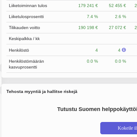
Liiketoiminnan tulos
179 241 €
52 455 €
2
Liiketulosprosentti
7.4 %
2.6 %
Tilikauden voitto
190 198 €
27 072 €
2
Keskipalkka / kk
Henkilöstö
4
4
Henkilöstömäärän
0.0 %
0.0 %
kasvuprosentti
Tehosta myyntiä ja hallitse riskejä
Tutustu Suomen helppokäyttöi
Kokeile i