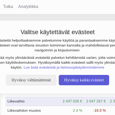
Tutka
Analytiikka
r Oy
Valitse käytettävät evästeet
steitä helpottaaksemme palvelumme käyttöä ja parantaaksemme käy
tulos 201 000 €. Sen päätoimiala on Broilerien kasvatus lihantuo
steet ovat tarvittavia sivuston toiminnan kannalta ja mahdollistavat pe
).
navigoinnin ja kirjautumisen.
tää myös ylimääräisiä evästeitä palvelun kehittämistä varten, jotta voimm
en käyttökokemuksen. Hyväksymällä kaikki evästeet sallit myös ylimää
käytön.
Lue lisää evästeistä ja tietosuojakäytännöstämme
Hyväksy välttämättömät
Hyväksy kaikki evästeet
Taloustiedot
12/2023
12/2024
Liikevaihto
2 437 026 €
2 047 267 €
2 
Liikevaihdon muutos
2.4 %
-16.0 %