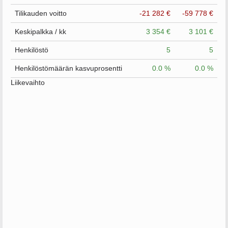
Tilikauden voitto
-21 282 €
-59 778 €
Keskipalkka / kk
3 354 €
3 101 €
Henkilöstö
5
5
Henkilöstömäärän kasvuprosentti
0.0 %
0.0 %
Liikevaihto