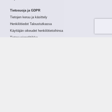
Tietosuoja ja GDPR
Tietojen keruu ja käsittely
Henkilötiedot Taloustutkassa
Käyttäjän oikeudet henkilötietoihinsa
Tietosuojapolitiikka
Tietoturvapolitiikka
Evästeet
Tutustu palveluun
Ratkaisut
Tietoa palvelusta
Luottorajan määrittely
Tunnusluvut
Maksuviiveet
Hinnasto
Päivitykset