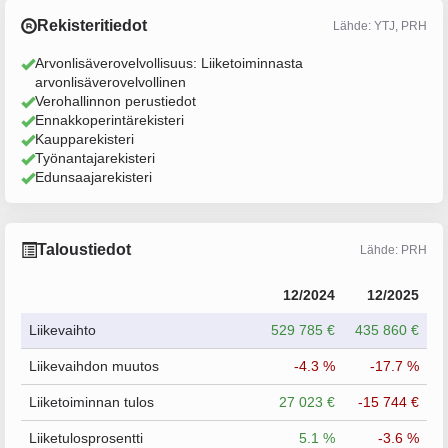
Rekisteritiedot
Lähde: YTJ, PRH
Arvonlisäverovelvollisuus: Liiketoiminnasta
arvonlisäverovelvollinen
Verohallinnon perustiedot
Ennakkoperintärekisteri
Kaupparekisteri
Työnantajarekisteri
Edunsaajarekisteri
Taloustiedot
Lähde: PRH
12/2024
12/2025
Liikevaihto
529 785 €
435 860 €
Liikevaihdon muutos
-4.3 %
-17.7 %
Liiketoiminnan tulos
27 023 €
-15 744 €
Liiketulosprosentti
5.1 %
-3.6 %