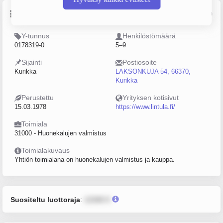
Perustiedot
Lähde: YTJ, PRH, Traficom
Y-tunnus
Henkilöstömäärä
0178319-0
5–9
Sijainti
Postiosoite
Kurikka
LAKSONKUJA 54, 66370,
Kurikka
Perustettu
Yrityksen kotisivut
15.03.1978
https://www.lintula.fi/
Toimiala
31000 - Huonekalujen valmistus
Toimialakuvaus
Yhtiön toimialana on huonekalujen valmistus ja kauppa.
Suositeltu luottoraja
:
12345 €