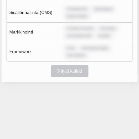
m ipsum do
rem ipsum
Sisällönhallinta (CMS)
ipsum dolor
m dolor sit ame
rem ipsu
Markkinointi
rem ipsum dol
m ipsu
m ip
rem ipsum dolo
Framework
rem ipsum
Näytä kaikki