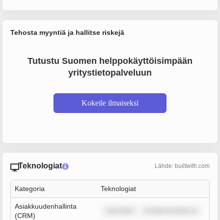
Tehosta myyntiä ja hallitse riskejä
Tutustu Suomen helppokäyttöisimpään
yritystietopalveluun
Kokeile ilmaiseksi
Teknologiat
Lähde: builtwith.com
Kategoria
Teknologiat
Asiakkuudenhallinta
sum dolor
m dolor sit amet, co
(CRM)