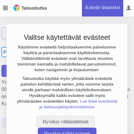
Kokeile ilmaiseksi
Näytä haku
Valitse käytettävät evästeet
Puusepänliike Yrjö Lintula
Käytämme evästeitä helpottaaksemme palvelumme
PY
käyttöä ja parantaaksemme käyttökokemusta.
Oy
Välttämättömät evästeet ovat tarvittavia sivuston
toiminnan kannalta ja mahdollistavat perustoiminnot,
kuten navigoinnin ja kirjautumisen.
Raportit
Taloustutka käyttää myös ylimääräisiä evästeitä
Yrityksen Puusepänliike Yrjö Lintula Oy liikevaihto on 436
palvelun kehittämistä varten, jotta voimme tarjota
000 €, tulos -16 000 € ja henkilöstömäärä 5. Sen päätoimiala
sinulle parhaan mahdollisen käyttökokemuksen.
Hyväksymällä kaikki evästeet sallit myös
on Huonekalujen valmistus, perustamisvuosi 1978 ja sijainti
ylimääräisten evästeiden käytön.
Lue lisää evästeistä
Kurikka. Yrityksen yhtiömuoto Osakeyhtiö (OY).
ja tietosuojakäytännöstämme
Hyväksy välttämättömät
Perustiedot
Tilinpäätösluvut
Päättäjätiedot
Hyväksy kaikki evästeet