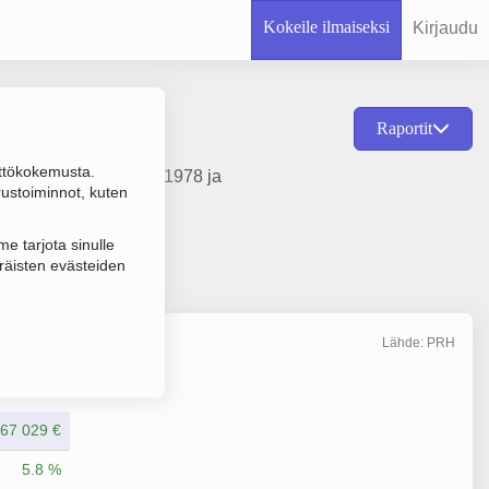
Kokeile ilmaiseksi
Kirjaudu
Raportit
ttökokemusta.
stus, perustamisvuosi 1978 ja
rustoiminnot, kuten
e tarjota sinulle
räisten evästeiden
Lähde: PRH
Liikevaihto
6/2025
767 029 €
5.8 %