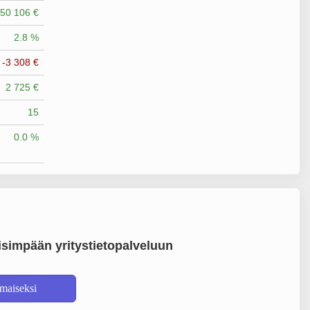
50 106 €
2.8 %
-3 308 €
2 725 €
15
0.0 %
simpään yritystietopalveluun
lmaiseksi