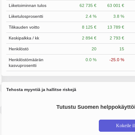
Liiketoiminnan tulos
62 735 €
63 001 €
Liiketulosprosentti
2.4 %
3.8 %
Tilikauden voitto
8 125 €
13 789 €
Keskipalkka / kk
2 894 €
2 793 €
Henkilöstö
20
15
Henkilöstömäärän
0.0 %
-25.0 %
kasvuprosentti
Tehosta myyntiä ja hallitse riskejä
Tutustu Suomen helppokäyttöi
Kokeile i