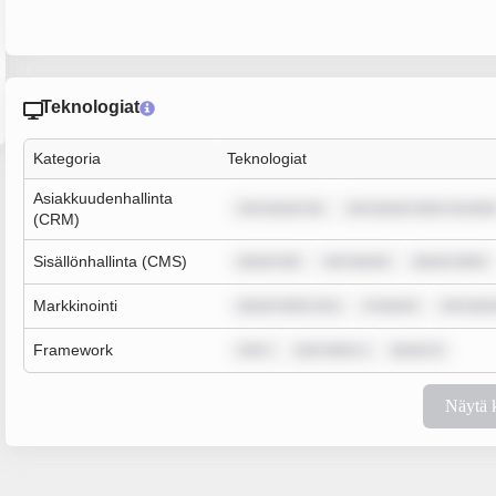
Teknologiat
Kategoria
Teknologiat
Asiakkuudenhallinta
rem ipsum do
rem ipsum dolor sit amet
(CRM)
Sisällönhallinta (CMS)
ipsum dol
rem ipsum
ipsum dolor
Markkinointi
ipsum dolor sit a
m ipsum
rem ipsu
Framework
rem i
sum dolor s
ipsum d
Näytä 