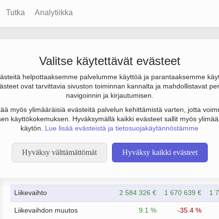
Tutka
Analytiikka
Valitse käytettävät evästeet
steitä helpottaaksemme palvelumme käyttöä ja parantaaksemme käy
 € ja henkilöstömäärä 15. Sen päätoimiala on Huonekalujen valmi
steet ovat tarvittavia sivuston toiminnan kannalta ja mahdollistavat pe
navigoinnin ja kirjautumisen.
tää myös ylimääräisiä evästeitä palvelun kehittämistä varten, jotta voimm
en käyttökokemuksen. Hyväksymällä kaikki evästeet sallit myös ylimää
käytön.
Lue lisää evästeistä ja tietosuojakäytännöstämme
Hyväksy välttämättömät
Hyväksy kaikki evästeet
Taloustiedot
6/2023
6/2024
Liikevaihto
2 584 326 €
1 670 639 €
1 
Liikevaihdon muutos
9.1 %
-35.4 %