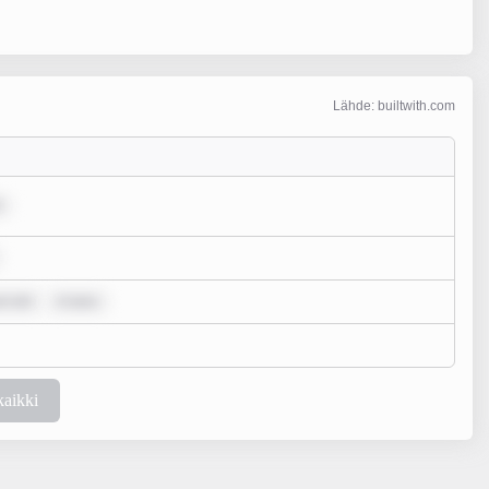
Lähde: builtwith.com
m dol
m ipsu
kaikki