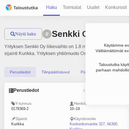
Haku
Toimialat
Uudet
Konkurssit
Senkki Oy
Näytä haku
Käytämme evä
Yrityksen Senkki Oy liikevaihto on 1.8 milj. €, tulos 50 000
Välttämättömät evä
sijainti Kurikka. Yrityksen yhtiömuoto Osakeyhtiö (OY).
Taloustutka käyt
parhaan mahdollis
Perustiedot
Tilinpäätösluvut
Päättäjätiedot
Perustiedot
Lähde: YTJ, PRH, Traficom
Y-tunnus
Henkilöstömäärä
0178369-2
10–19
Sijainti
Käyntiosoite
Kurikka
Koskenkorvantie 327, 66300,