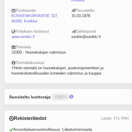
Kurikka
Postiosoite
Perustettu
KOSKENKORVANTIE 327,
15.03.1978
66300, Kurikka
Yrityksen kotisivut
Sähköposti
www.senkki.fi
senkki@senkki.fi
Toimiala
31000 - Huonekalujen valmistus
Toimialakuvaus
Yhtiön toimiala on huonekalujen, puukomponenttien ja
huonekaluteollisuuden koneiden valmistus ja kauppa.
Suositeltu luottoraja
:
12345 €
Rekisteritiedot
Lähde: YTJ, PRH
Arvonlisäverovelvollisuus: Liiketoiminnasta