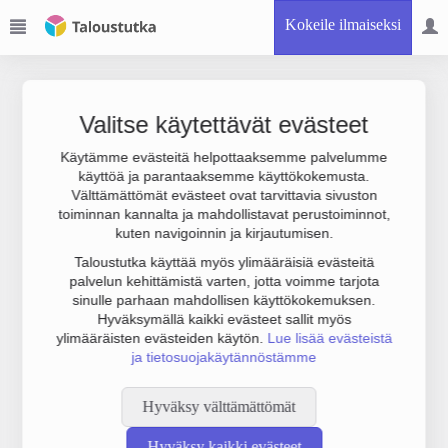
Kokeile ilmaiseksi
Valitse käytettävät evästeet
Käytämme evästeitä helpottaaksemme palvelumme
käyttöä ja parantaaksemme käyttökokemusta.
Joudumme käyttämään botinestovarmennusta sivustollamme.
Välttämättömät evästeet ovat tarvittavia sivuston
Suoritathan alla olevan varmistuksen.
toiminnan kannalta ja mahdollistavat perustoiminnot,
kuten navigoinnin ja kirjautumisen.
Taloustutka käyttää myös ylimääräisiä evästeitä
palvelun kehittämistä varten, jotta voimme tarjota
sinulle parhaan mahdollisen käyttökokemuksen.
Hyväksymällä kaikki evästeet sallit myös
ylimääräisten evästeiden käytön.
Lue lisää evästeistä
ja tietosuojakäytännöstämme
Hyväksy välttämättömät
Hyväksy kaikki evästeet