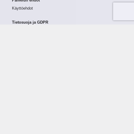
Palvelun ehdot
Käyttöehdot
Tietosuoja ja GDPR
Tietojen keruu ja käsittely
Henkilötiedot Taloustutkassa
Käyttäjän oikeudet henkilötietoihinsa
Tietosuojapolitiikka
Tietoturvapolitiikka
Evästeet
Tutustu palveluun
Ratkaisut
Tietoa palvelusta
Luottorajan määrittely
Tunnusluvut
Maksuviiveet
Hinnasto