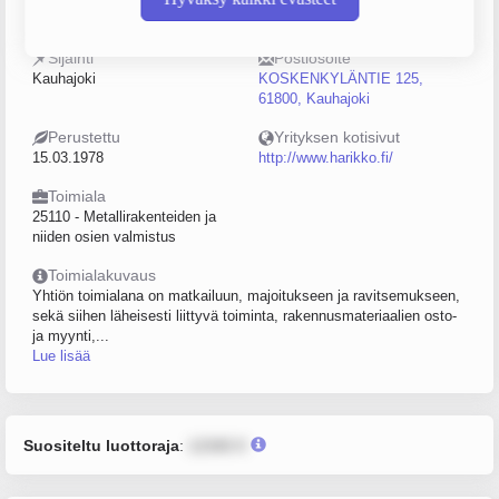
0178623-6
5–9
Sijainti
Postiosoite
Kauhajoki
KOSKENKYLÄNTIE 125,
61800, Kauhajoki
Perustettu
Yrityksen kotisivut
15.03.1978
http://www.harikko.fi/
Toimiala
25110 - Metallirakenteiden ja
niiden osien valmistus
Toimialakuvaus
Yhtiön toimialana on matkailuun, majoitukseen ja ravitsemukseen,
sekä siihen läheisesti liittyvä toiminta, rakennusmateriaalien osto-
ja myynti,...
Lue lisää
Suositeltu luottoraja
:
12345 €