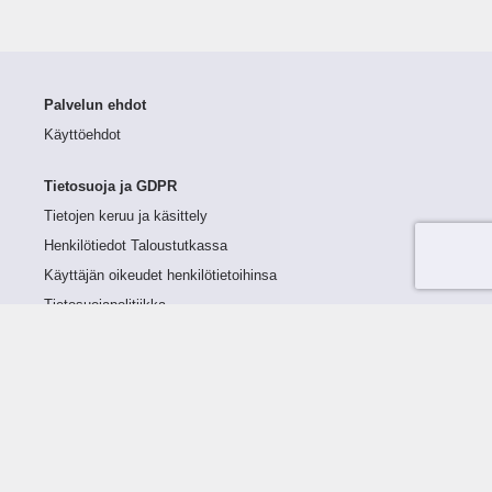
Palvelun ehdot
Käyttöehdot
Tietosuoja ja GDPR
Tietojen keruu ja käsittely
Henkilötiedot Taloustutkassa
Käyttäjän oikeudet henkilötietoihinsa
Tietosuojapolitiikka
Tietoturvapolitiikka
Evästeet
Tutustu palveluun
Ratkaisut
Tietoa palvelusta