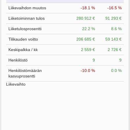
Liikevaihdon muutos
-18.1 %
-16.5 %
Liiketoiminnan tulos
280 912 €
91 293 €
Liiketulosprosentti
22.2 %
8.6 %
Tilikauden voitto
206 685 €
59 143 €
Keskipalkka / kk
2 559 €
2 726 €
Henkilöstö
9
9
Henkilöstömäärän
-10.0 %
0.0 %
kasvuprosentti
Liikevaihto