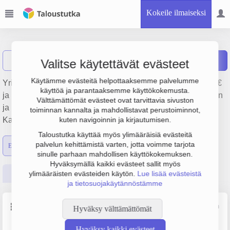
Kokeile ilmaiseksi
Harikko Oy
Näytä haku
H
Raportit
Valitse käytettävät evästeet
Käytämme evästeitä helpottaaksemme palvelumme
Yrityksen Harikko Oy liikevaihto on 1.1 milj. €, tulos 91 000 €
käyttöä ja parantaaksemme käyttökokemusta.
ja henkilöstömäärä 9. Sen päätoimiala on Metallirakenteiden
Välttämättömät evästeet ovat tarvittavia sivuston
ja niiden osien valmistus, perustamisvuosi 1978 ja sijainti
toiminnan kannalta ja mahdollistavat perustoiminnot,
Kauhajoki. Yrityksen yhtiömuoto Osakeyhtiö (OY).
kuten navigoinnin ja kirjautumisen.
Taloustutka käyttää myös ylimääräisiä evästeitä
palvelun kehittämistä varten, jotta voimme tarjota
Emon luvut
Konsernin luvut
sinulle parhaan mahdollisen käyttökokemuksen.
Hyväksymällä kaikki evästeet sallit myös
Perustiedot
Tilinpäätösluvut
Päättäjätiedot
ylimääräisten evästeiden käytön.
Lue lisää evästeistä
ja tietosuojakäytännöstämme
Perustiedot
Lähde: YTJ, PRH, Traficom
Hyväksy välttämättömät
Hyväksy kaikki evästeet
Y-tunnus
Henkilöstömäärä