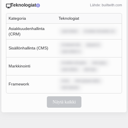
Teknologiat
Lähde: builtwith.com
Kategoria
Teknologiat
Asiakkuudenhallinta
sum dolor
m dolor sit amet, co
(CRM)
m ipsum do
ipsum d
Sisällönhallinta (CMS)
sum dolor s
m dolor sit ame
rem ipsu
Markkinointi
sum dolor
rem ips
m ip
rem ipsum dolo
Framework
rem ipsum
Näytä kaikki