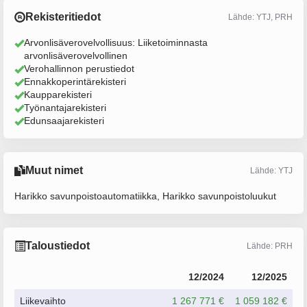
Rekisteritiedot
Lähde: YTJ, PRH
Arvonlisäverovelvollisuus: Liiketoiminnasta
arvonlisäverovelvollinen
Verohallinnon perustiedot
Ennakkoperintärekisteri
Kaupparekisteri
Työnantajarekisteri
Edunsaajarekisteri
Muut nimet
Lähde: YTJ
Harikko savunpoistoautomatiikka, Harikko savunpoistoluukut
Taloustiedot
Lähde: PRH
12/2024
12/2025
Liikevaihto
1 267 771 €
1 059 182 €