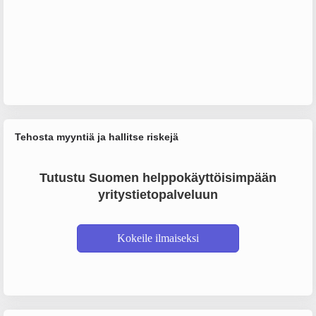
Tehosta myyntiä ja hallitse riskejä
Tutustu Suomen helppokäyttöisimpään
yritystietopalveluun
Kokeile ilmaiseksi