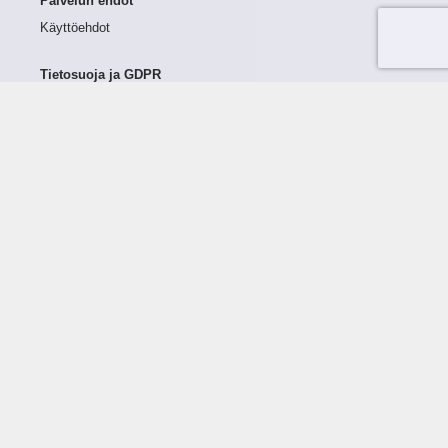
Palvelun ehdot
Käyttöehdot
Tietosuoja ja GDPR
Tietojen keruu ja käsittely
Henkilötiedot Taloustutkassa
Käyttäjän oikeudet henkilötietoihinsa
Tietosuojapolitiikka
Tietoturvapolitiikka
Evästeet
Tutustu palveluun
Ratkaisut
Tietoa palvelusta
Luottorajan määrittely
Tunnusluvut
Maksuviiveet
Hinnasto