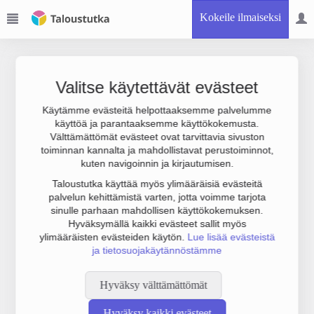
Kokeile ilmaiseksi
Valitse käytettävät evästeet
Käytämme evästeitä helpottaaksemme palvelumme
käyttöä ja parantaaksemme käyttökokemusta.
Joudumme käyttämään botinestovarmennusta sivustollamme.
Välttämättömät evästeet ovat tarvittavia sivuston
Suoritathan alla olevan varmistuksen.
toiminnan kannalta ja mahdollistavat perustoiminnot,
kuten navigoinnin ja kirjautumisen.
Taloustutka käyttää myös ylimääräisiä evästeitä
palvelun kehittämistä varten, jotta voimme tarjota
sinulle parhaan mahdollisen käyttökokemuksen.
Hyväksymällä kaikki evästeet sallit myös
ylimääräisten evästeiden käytön.
Lue lisää evästeistä
ja tietosuojakäytännöstämme
Hyväksy välttämättömät
Hyväksy kaikki evästeet