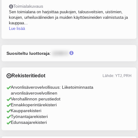
Toimialakuvaus
Sen toimialana on harjoittaa puukojen, talousveitsien, uistimien,
korujen, urheiluvälineiden ja muiden käyttöesineiden valmistusta ja
kauppaa...
Lue lisää
Suositeltu luottoraja
:
12345 €
Rekisteritiedot
Lähde: YTJ, PRH
Arvonlisäverovelvollisuus: Liiketoiminnasta
arvonlisäverovelvollinen
Verohallinnon perustiedot
Ennakkoperintärekisteri
Kaupparekisteri
Työnantajarekisteri
Edunsaajarekisteri