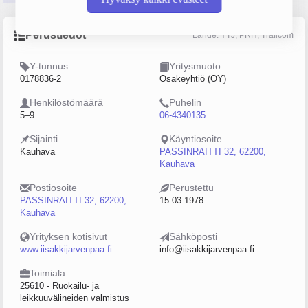
Perustiedot
Lähde: YTJ, PRH, Traficom
Y-tunnus
Yritysmuoto
0178836-2
Osakeyhtiö (OY)
Henkilöstömäärä
Puhelin
5–9
06-4340135
Sijainti
Käyntiosoite
Kauhava
PASSINRAITTI 32, 62200,
Kauhava
Postiosoite
Perustettu
PASSINRAITTI 32, 62200,
15.03.1978
Kauhava
Yrityksen kotisivut
Sähköposti
www.iisakkijarvenpaa.fi
info@iisakkijarvenpaa.fi
Toimiala
25610 - Ruokailu- ja
leikkuuvälineiden valmistus