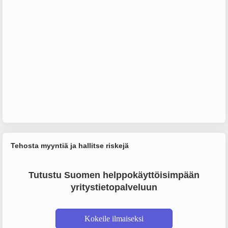
Tehosta myyntiä ja hallitse riskejä
Tutustu Suomen helppokäyttöisimpään
yritystietopalveluun
Kokeile ilmaiseksi