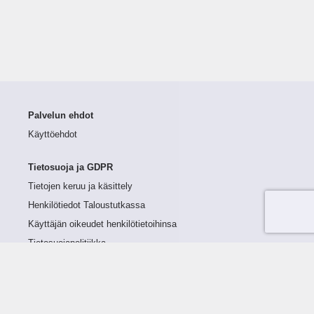
Palvelun ehdot
Käyttöehdot
Tietosuoja ja GDPR
Tietojen keruu ja käsittely
Henkilötiedot Taloustutkassa
Käyttäjän oikeudet henkilötietoihinsa
Tietosuojapolitiikka
Tietoturvapolitiikka
Evästeet
Tutustu palveluun