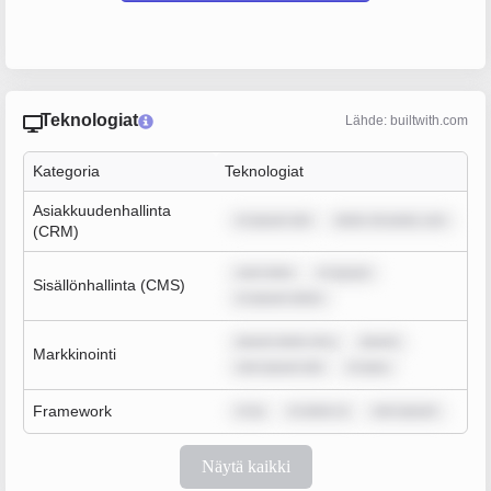
Teknologiat
Lähde: builtwith.com
Kategoria
Teknologiat
Asiakkuudenhallinta
m ipsum dol
dolor sit amet, con
(CRM)
sum dolo
m ipsum
Sisällönhallinta (CMS)
m ipsum dolor
ipsum dolor sit a
ipsum
Markkinointi
rem ipsum dol
m ipsu
Framework
m ip
m dolor si
rem ipsum
Näytä kaikki