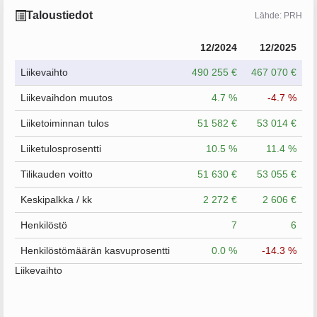
Taloustiedot
Lähde: PRH
12/2024
12/2025
Liikevaihto
490 255 €
467 070 €
Liikevaihdon muutos
4.7 %
-4.7 %
Liiketoiminnan tulos
51 582 €
53 014 €
Liiketulosprosentti
10.5 %
11.4 %
Tilikauden voitto
51 630 €
53 055 €
Keskipalkka / kk
2 272 €
2 606 €
Henkilöstö
7
6
Henkilöstömäärän kasvuprosentti
0.0 %
-14.3 %
Liikevaihto