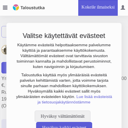
Kokeile ilmaiseksi
Näytä haku
Valitse käytettävät evästeet
Iisakki Järvenpää
Käytämme evästeitä helpottaaksemme palvelumme
käyttöä ja parantaaksemme käyttökokemusta.
Osakeyhtiö
Välttämättömät evästeet ovat tarvittavia sivuston
toiminnan kannalta ja mahdollistavat perustoiminnot,
kuten navigoinnin ja kirjautumisen.
Raportit
Taloustutka käyttää myös ylimääräisiä evästeitä
Yrityksen Iisakki Järvenpää Osakeyhtiö liikevaihto on 467 000
palvelun kehittämistä varten, jotta voimme tarjota
€, tulos 53 000 € ja henkilöstömäärä 6. Sen päätoimiala on
sinulle parhaan mahdollisen käyttökokemuksen.
Hyväksymällä kaikki evästeet sallit myös
Ruokailu- ja leikkuuvälineiden valmistus, perustamisvuosi
ylimääräisten evästeiden käytön.
Lue lisää evästeistä
1978 ja sijainti Kauhava. Yrityksen yhtiömuoto Osakeyhtiö
ja tietosuojakäytännöstämme
(OY).
Hyväksy välttämättömät
Perustiedot
Tilinpäätösluvut
Päättäjätiedot
Hyväksy kaikki evästeet