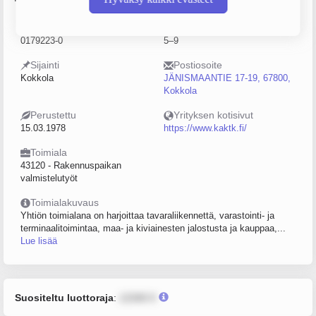
Y-tunnus
Henkilöstömäärä
0179223-0
5–9
Sijainti
Postiosoite
Kokkola
JÄNISMAANTIE 17-19, 67800,
Kokkola
Perustettu
Yrityksen kotisivut
15.03.1978
https://www.kaktk.fi/
Toimiala
43120 - Rakennuspaikan
valmistelutyöt
Toimialakuvaus
Yhtiön toimialana on harjoittaa tavaraliikennettä, varastointi- ja
terminaalitoimintaa, maa- ja kiviainesten jalostusta ja kauppaa,...
Lue lisää
Suositeltu luottoraja
:
12345 €