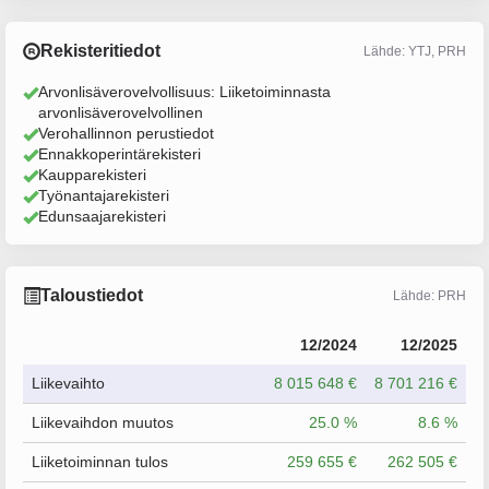
Rekisteritiedot
Lähde: YTJ, PRH
Arvonlisäverovelvollisuus: Liiketoiminnasta
arvonlisäverovelvollinen
Verohallinnon perustiedot
Ennakkoperintärekisteri
Kaupparekisteri
Työnantajarekisteri
Edunsaajarekisteri
Taloustiedot
Lähde: PRH
12/2024
12/2025
Liikevaihto
8 015 648 €
8 701 216 €
Liikevaihdon muutos
25.0 %
8.6 %
Liiketoiminnan tulos
259 655 €
262 505 €