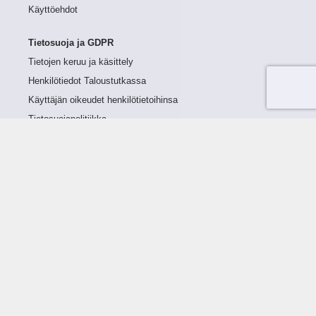
Käyttöehdot
Tietosuoja ja GDPR
Tietojen keruu ja käsittely
Henkilötiedot Taloustutkassa
Käyttäjän oikeudet henkilötietoihinsa
Tietosuojapolitiikka
Tietoturvapolitiikka
Evästeet
Tutustu palveluun
Ratkaisut
Tietoa palvelusta
Luottorajan määrittely
Tunnusluvut
Maksuviiveet
Hinnasto