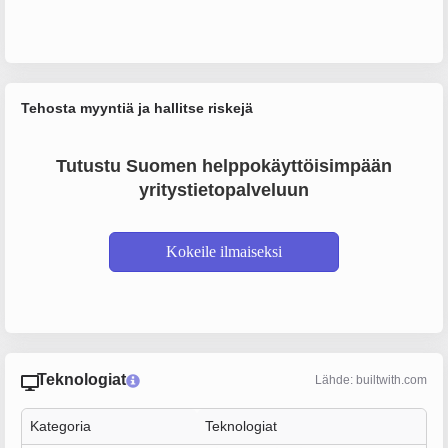
Tehosta myyntiä ja hallitse riskejä
Tutustu Suomen helppokäyttöisimpään
yritystietopalveluun
Kokeile ilmaiseksi
Teknologiat
Lähde: builtwith.com
Kategoria
Teknologiat