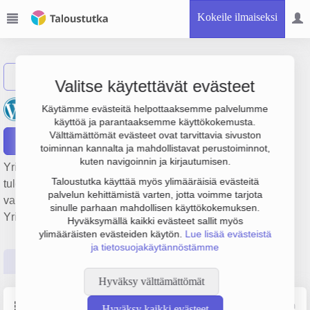
Kokeile ilmaiseksi
Näytä haku
Valitse käytettävät evästeet
Kokkolan Autoilijat Oy
Käytämme evästeitä helpottaaksemme palvelumme
käyttöä ja parantaaksemme käyttökokemusta.
Välttämättömät evästeet ovat tarvittavia sivuston
Raportit
toiminnan kannalta ja mahdollistavat perustoiminnot,
kuten navigoinnin ja kirjautumisen.
Yrityksen Kokkolan Autoilijat Oy liikevaihto on 8.7 milj. € ja
Taloustutka käyttää myös ylimääräisiä evästeitä
tulos 263 000 €. Sen päätoimiala on Rakennuspaikan
palvelun kehittämistä varten, jotta voimme tarjota
valmistelutyöt, perustamisvuosi 1978 ja sijainti Kokkola.
sinulle parhaan mahdollisen käyttökokemuksen.
Yrityksen yhtiömuoto Osakeyhtiö (OY).
Hyväksymällä kaikki evästeet sallit myös
ylimääräisten evästeiden käytön.
Lue lisää evästeistä
ja tietosuojakäytännöstämme
Perustiedot
Tilinpäätösluvut
Päättäjätiedot
Hyväksy välttämättömät
Perustiedot
Lähde: YTJ, PRH, Traficom
Hyväksy kaikki evästeet