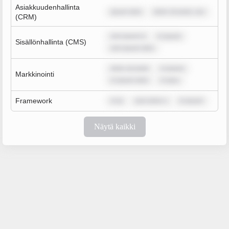
Asiakkuudenhallinta
ipsum dolo
dolor sit amet, con
(CRM)
rem ipsum d
m ipsum
Sisällönhallinta (CMS)
rem ipsum dolo
dolor sit amet
m ipsum
Markkinointi
m ipsum dolo
m ipsu
Framework
m ip
sum dolor s
m ipsum
Näytä kaikki