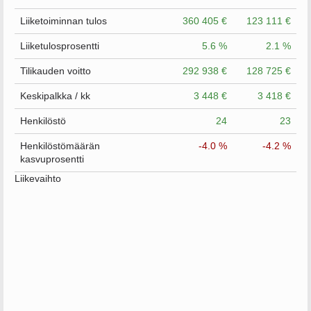
Liiketoiminnan tulos
360 405 €
123 111 €
Liiketulosprosentti
5.6 %
2.1 %
Tilikauden voitto
292 938 €
128 725 €
Keskipalkka / kk
3 448 €
3 418 €
Henkilöstö
24
23
Henkilöstömäärän
-4.0 %
-4.2 %
kasvuprosentti
Liikevaihto