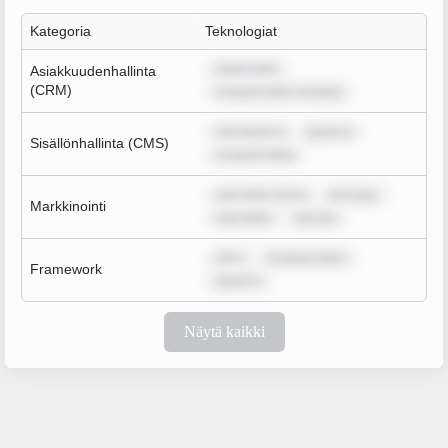
Kategoria
Teknologiat
ipsum dolo
Asiakkuudenhallinta
(CRM)
m ipsum dolor sit amet,
rem ipsum d
ipsum d
Sisällönhallinta (CMS)
m ipsum dolor
sum dolor sit am
rem ipsu
Markkinointi
sum dolor
rem ips
rem i
m ipsum dolor
Framework
ipsum d
Näytä kaikki