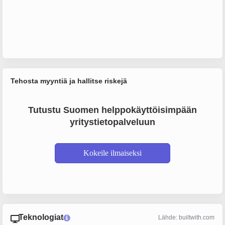
Tehosta myyntiä ja hallitse riskejä
Tutustu Suomen helppokäyttöisimpään
yritystietopalveluun
Kokeile ilmaiseksi
Teknologiat
Lähde: builtwith.com