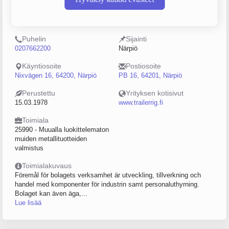
Y-tunnus
Henkilöstömäärä
0179849-9
20–49
Puhelin
Sijainti
0207662200
Närpiö
Käyntiosoite
Postiosoite
Nixvägen 16, 64200, Närpiö
PB 16, 64201, Närpiö
Perustettu
Yrityksen kotisivut
15.03.1978
www.trailerrig.fi
Toimiala
25990 - Muualla luokittelematon
muiden metallituotteiden
valmistus
Toimialakuvaus
Föremål för bolagets verksamhet är utveckling, tillverkning och
handel med komponenter för industrin samt personaluthyrning.
Bolaget kan även äga,...
Lue lisää