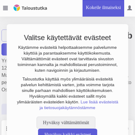
Kokeile ilmaiseksi
Oy Trailer RIGG Ab
Näytä haku
Valitse käytettävät evästeet
Käytämme evästeitä helpottaaksemme palvelumme
Raportit
käyttöä ja parantaaksemme käyttökokemusta.
Välttämättömät evästeet ovat tarvittavia sivuston
Yrityksen Oy Trailer RIGG Ab liikevaihto on 5.9 milj. €, tulos
toiminnan kannalta ja mahdollistavat perustoiminnot,
123 000 € ja henkilöstömäärä 23. Sen päätoimiala on
kuten navigoinnin ja kirjautumisen.
Muualla luokittelematon muiden metallituotteiden valmistus,
Taloustutka käyttää myös ylimääräisiä evästeitä
perustamisvuosi 1978 ja sijainti Närpiö. Yrityksen yhtiömuoto
palvelun kehittämistä varten, jotta voimme tarjota
Osakeyhtiö (OY).
sinulle parhaan mahdollisen käyttökokemuksen.
Hyväksymällä kaikki evästeet sallit myös
ylimääräisten evästeiden käytön.
Lue lisää evästeistä
ja tietosuojakäytännöstämme
Perustiedot
Tilinpäätösluvut
Päättäjätiedot
Hyväksy välttämättömät
Perustiedot
Lähde: YTJ, PRH, Traficom
Hyväksy kaikki evästeet