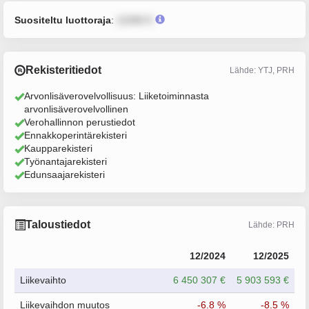
Suositeltu luottoraja
:
12345 €
Rekisteritiedot
Lähde: YTJ, PRH
Arvonlisäverovelvollisuus: Liiketoiminnasta
arvonlisäverovelvollinen
Verohallinnon perustiedot
Ennakkoperintärekisteri
Kaupparekisteri
Työnantajarekisteri
Edunsaajarekisteri
Taloustiedot
Lähde: PRH
12/2024
12/2025
Liikevaihto
6 450 307 €
5 903 593 €
Liikevaihdon muutos
-6.8 %
-8.5 %