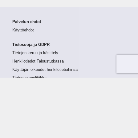
Palvelun ehdot
Käyttöehdot
Tietosuoja ja GDPR
Tietojen keruu ja käsittely
Henkilötiedot Taloustutkassa
Käyttäjän oikeudet henkilötietoihinsa
Tietosuojapolitiikka
Tietoturvapolitiikka
Evästeet
Tutustu palveluun
Ratkaisut
Tietoa palvelusta
Luottorajan määrittely