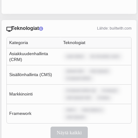
Teknologiat
Lähde: builtwith.com
Kategoria
Teknologiat
Asiakkuudenhallinta
sum dolor
lor sit amet, cons
(CRM)
ipsum dol
rem ipsum
Sisällönhallinta (CMS)
m ipsum dolor
m ipsum dolor sit
m ipsum
Markkinointi
rem ipsum dol
m ipsu
rem i
sum dolor s
Framework
rem ipsum
Näytä kaikki