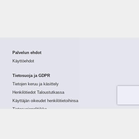
Palvelun ehdot
Käyttöehdot
Tietosuoja ja GDPR
Tietojen keruu ja käsittely
Henkilötiedot Taloustutkassa
Käyttäjän oikeudet henkilötietoihinsa
Tietosuojapolitiikka
Tietoturvapolitiikka
Evästeet
Tutustu palveluun