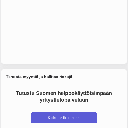
Tehosta myyntiä ja hallitse riskejä
Tutustu Suomen helppokäyttöisimpään
yritystietopalveluun
Kokeile ilmaiseksi