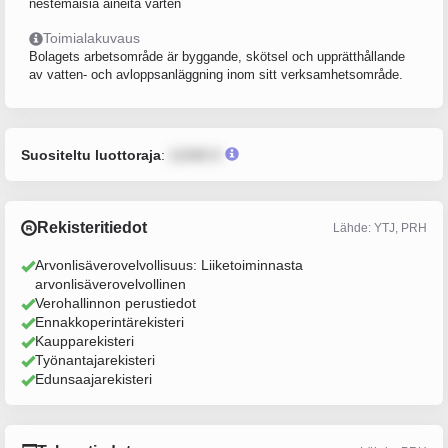
nestemäisiä aineita varten
Toimialakuvaus
Bolagets arbetsområde är byggande, skötsel och upprätthållande
av vatten- och avloppsanläggning inom sitt verksamhetsområde.
Suositeltu luottoraja
:
12345 €
Rekisteritiedot
Lähde: YTJ, PRH
Arvonlisäverovelvollisuus: Liiketoiminnasta
arvonlisäverovelvollinen
Verohallinnon perustiedot
Ennakkoperintärekisteri
Kaupparekisteri
Työnantajarekisteri
Edunsaajarekisteri