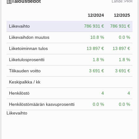
Taloustiedot
Lähde: PRH
12/2024
12/2025
Liikevaihto
786 931 €
786 931 €
Liikevaihdon muutos
10.8 %
0.0 %
Liiketoiminnan tulos
13 897 €
13 897 €
Liiketulosprosentti
1.8 %
1.8 %
Tilikauden voitto
3 691 €
3 691 €
Keskipalkka / kk
Henkilöstö
4
4
Henkilöstömäärän kasvuprosentti
0.0 %
0.0 %
Liikevaihto