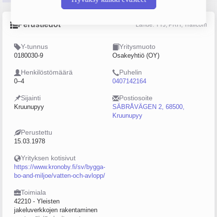
Perustiedot
Lähde: YTJ, PRH, Traficom
Y-tunnus
Yritysmuoto
0180030-9
Osakeyhtiö (OY)
Henkilöstömäärä
Puhelin
0–4
0407142164
Sijainti
Postiosoite
Kruunupyy
SÄBRÅVÄGEN 2, 68500,
Kruunupyy
Perustettu
15.03.1978
Yrityksen kotisivut
https://www.kronoby.fi/sv/bygga-
bo-and-miljoe/vatten-och-avlopp/
Toimiala
42210 - Yleisten
jakeluverkkojen rakentaminen