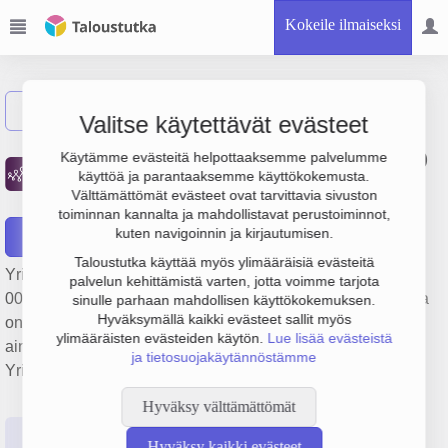
Kokeile ilmaiseksi
Näytä haku
Valitse käytettävät evästeet
Kronoby Vatten och Avlopp
Käytämme evästeitä helpottaaksemme palvelumme
käyttöä ja parantaaksemme käyttökokemusta.
Ab
Välttämättömät evästeet ovat tarvittavia sivuston
toiminnan kannalta ja mahdollistavat perustoiminnot,
kuten navigoinnin ja kirjautumisen.
Raportit
Taloustutka käyttää myös ylimääräisiä evästeitä
Yrityksen Kronoby Vatten och Avlopp Ab liikevaihto on 787
palvelun kehittämistä varten, jotta voimme tarjota
000 €, tulos 14 000 € ja henkilöstömäärä 4. Sen päätoimiala
sinulle parhaan mahdollisen käyttökokemuksen.
Hyväksymällä kaikki evästeet sallit myös
on Yleisten jakeluverkkojen rakentaminen nestemäisiä
ylimääräisten evästeiden käytön.
Lue lisää evästeistä
aineita varten, perustamisvuosi 1978 ja sijainti Kruunupyy.
ja tietosuojakäytännöstämme
Yrityksen yhtiömuoto Osakeyhtiö (OY).
Hyväksy välttämättömät
Perustiedot
Tilinpäätösluvut
Päättäjätiedot
Hyväksy kaikki evästeet