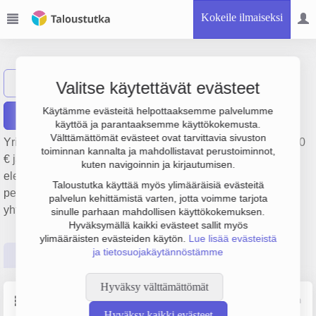
Kokeile ilmaiseksi
Oy Rikta Ab
Näytä haku
Valitse käytettävät evästeet
Käytämme evästeitä helpottaaksemme palvelumme
Raportit
käyttöä ja parantaaksemme käyttökokemusta.
Välttämättömät evästeet ovat tarvittavia sivuston
Yrityksen Oy Rikta Ab liikevaihto on 7.7 milj. €, tulos 493 000
toiminnan kannalta ja mahdollistavat perustoiminnot,
€ ja henkilöstömäärä 50. Sen päätoimiala on Muiden
kuten navigoinnin ja kirjautumisen.
elektronisten ja sähköjohtojen sekä -kaapelien valmistus,
Taloustutka käyttää myös ylimääräisiä evästeitä
perustamisvuosi 1978 ja sijainti Pietarsaari. Yrityksen
palvelun kehittämistä varten, jotta voimme tarjota
yhtiömuoto Osakeyhtiö (OY).
sinulle parhaan mahdollisen käyttökokemuksen.
Hyväksymällä kaikki evästeet sallit myös
ylimääräisten evästeiden käytön.
Lue lisää evästeistä
ja tietosuojakäytännöstämme
Perustiedot
Tilinpäätösluvut
Päättäjätiedot
Hyväksy välttämättömät
Perustiedot
Lähde: YTJ, PRH, Traficom
Hyväksy kaikki evästeet