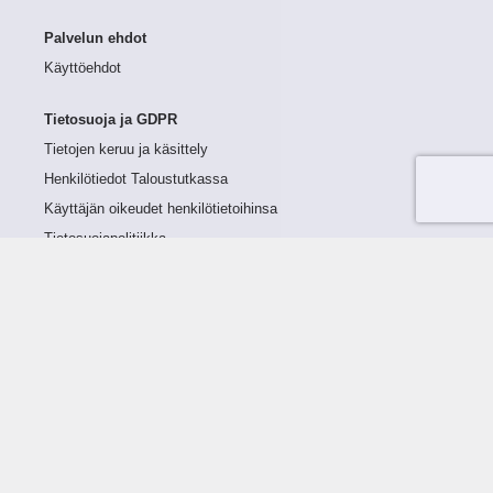
Palvelun ehdot
Käyttöehdot
Tietosuoja ja GDPR
Tietojen keruu ja käsittely
Henkilötiedot Taloustutkassa
Käyttäjän oikeudet henkilötietoihinsa
Tietosuojapolitiikka
Tietoturvapolitiikka
Evästeet
Tutustu palveluun
Ratkaisut
Tietoa palvelusta
Luottorajan määrittely
Tunnusluvut
Maksuviiveet