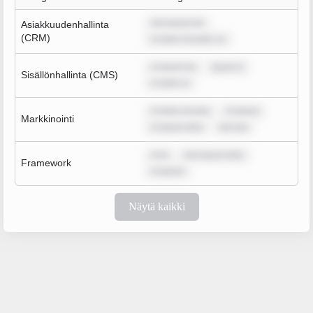
rem ipsum do
Asiakkuudenhallinta
(CRM)
m dolor sit amet, co
m ipsum do
ipsum d
Sisällönhallinta (CMS)
m dolor si
m dolor sit ame
m ipsum
Markkinointi
m ipsum dolo
rem ips
m ip
rem ipsum dolo
Framework
m ipsum
Näytä kaikki