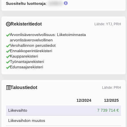
Suositeltu luottoraja
:
12345 €
Rekisteritiedot
Lähde: YTJ, PRH
Arvonlisäverovelvollisuus: Liiketoiminnasta
arvonlisäverovelvollinen
Verohallinnon perustiedot
Ennakkoperintärekisteri
Kaupparekisteri
Työnantajarekisteri
Edunsaajarekisteri
Taloustiedot
Lähde: PRH
12/2024
12/2025
Liikevaihto
7 739 714 €
Liikevaihdon muutos