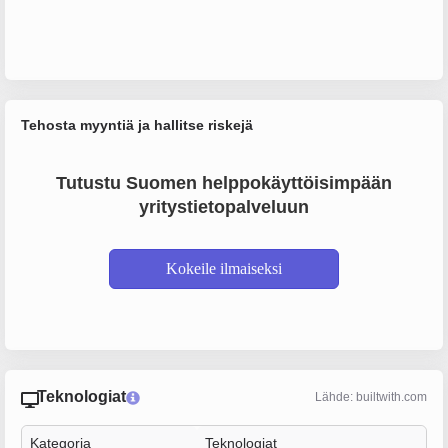
Tehosta myyntiä ja hallitse riskejä
Tutustu Suomen helppokäyttöisimpään
yritystietopalveluun
Kokeile ilmaiseksi
Teknologiat
Lähde: builtwith.com
Kategoria
Teknologiat