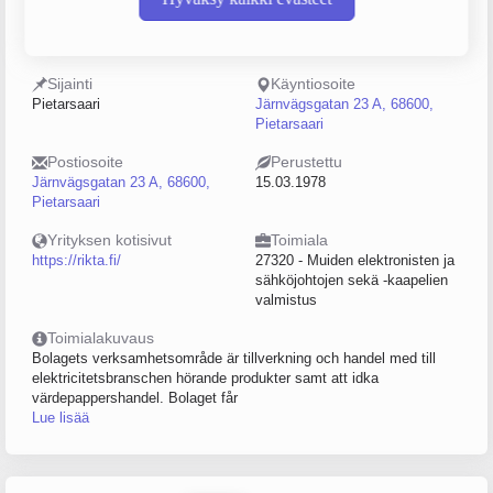
Y-tunnus
Henkilöstömäärä
0180845-8
50–99
Sijainti
Käyntiosoite
Pietarsaari
Järnvägsgatan 23 A, 68600,
Pietarsaari
Postiosoite
Perustettu
Järnvägsgatan 23 A, 68600,
15.03.1978
Pietarsaari
Yrityksen kotisivut
Toimiala
https://rikta.fi/
27320 - Muiden elektronisten ja
sähköjohtojen sekä -kaapelien
valmistus
Toimialakuvaus
Bolagets verksamhetsområde är tillverkning och handel med till
elektricitetsbranschen hörande produkter samt att idka
värdepappershandel. Bolaget får
Lue lisää