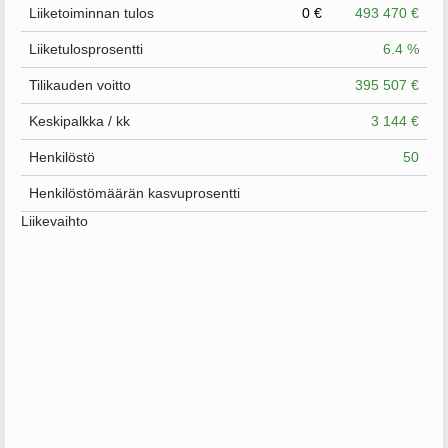
Liiketoiminnan tulos
0 €
493 470 €
Liiketulosprosentti
6.4 %
Tilikauden voitto
395 507 €
Keskipalkka / kk
3 144 €
Henkilöstö
50
Henkilöstömäärän kasvuprosentti
Liikevaihto