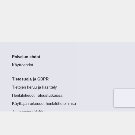
Palvelun ehdot
Käyttöehdot
Tietosuoja ja GDPR
Tietojen keruu ja käsittely
Henkilötiedot Taloustutkassa
Käyttäjän oikeudet henkilötietoihinsa
Tietosuojapolitiikka
Tietoturvapolitiikka
Evästeet