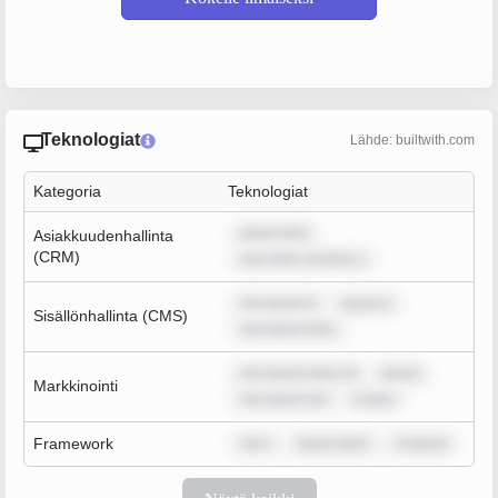
Teknologiat
Lähde: builtwith.com
Kategoria
Teknologiat
ipsum dolo
Asiakkuudenhallinta
(CRM)
sum dolor sit amet, c
rem ipsum d
ipsum d
Sisällönhallinta (CMS)
rem ipsum dolo
rem ipsum dolor sit
ipsum
Markkinointi
rem ipsum dol
m ipsu
Framework
rem i
ipsum dolor
m ipsum