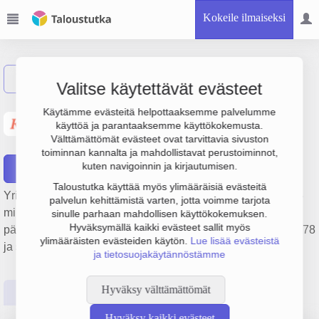
Kokeile ilmaiseksi
Näytä haku
Valitse käytettävät evästeet
Andelslaget Närpes
Käytämme evästeitä helpottaaksemme palvelumme
käyttöä ja parantaaksemme käyttökokemusta.
Grönsaker
Välttämättömät evästeet ovat tarvittavia sivuston
toiminnan kannalta ja mahdollistavat perustoiminnot,
kuten navigoinnin ja kirjautumisen.
Raportit
Taloustutka käyttää myös ylimääräisiä evästeitä
Yrityksen Andelslaget Närpes Grönsaker liikevaihto on 88.5
palvelun kehittämistä varten, jotta voimme tarjota
milj. €, tulos 1.2 milj. € ja henkilöstömäärä 90. Sen
sinulle parhaan mahdollisen käyttökokemuksen.
Hyväksymällä kaikki evästeet sallit myös
päätoimiala on Kasvisten tukkukauppa, perustamisvuosi 1978
ylimääräisten evästeiden käytön.
Lue lisää evästeistä
ja sijainti Närpiö. Yrityksen yhtiömuoto Osuuskunta (OS).
ja tietosuojakäytännöstämme
Hyväksy välttämättömät
Perustiedot
Tilinpäätösluvut
Päättäjätiedot
Hyväksy kaikki evästeet