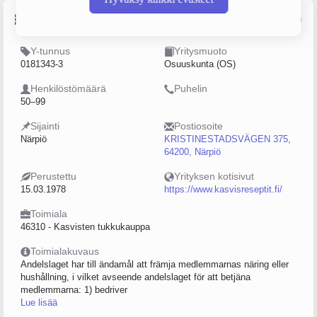
Perustiedot
Lähde: YTJ, PRH, Traficom
Y-tunnus
Yritysmuoto
0181343-3
Osuuskunta (OS)
Henkilöstömäärä
Puhelin
50–99
Sijainti
Postiosoite
Närpiö
KRISTINESTADSVÄGEN 375,
64200, Närpiö
Perustettu
Yrityksen kotisivut
15.03.1978
https://www.kasvisreseptit.fi/
Toimiala
46310 - Kasvisten tukkukauppa
Toimialakuvaus
Andelslaget har till ändamål att främja medlemmarnas näring eller
hushållning, i vilket avseende andelslaget för att betjäna
medlemmarna: 1) bedriver
Lue lisää