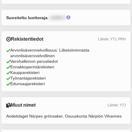
Suositeltu luottoraja
:
12345 €
Rekisteritiedot
Lähde: YTJ, PRH
Arvonlisäverovelvollisuus: Liiketoiminnasta
arvonlisäverovelvollinen
Verohallinnon perustiedot
Ennakkoperintärekisteri
Kaupparekisteri
Työnantajarekisteri
Edunsaajarekisteri
Muut nimet
Lähde: YTJ
Andelslaget Närpes grönsaker, Osuuskunta Närpiön Vihannes