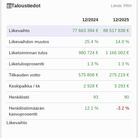
Taloustiedot
Lähde: PRH
12/2024
12/2025
Liikevaihto
77 663 394 €
88 517 838 €
Liikevaihdon muutos
25.4 %
14.0 %
Liiketoiminnan tulos
980 724 €
1 166 002 €
Liiketulosprosentti
1.3 %
1.3 %
Tilikauden voitto
575 808 €
275 219 €
Keskipalkka / kk
2 928 €
3 293 €
Henkilöstö
93
90
Henkilöstömäärän
12.1 %
-3.2 %
kasvuprosentti
Liikevaihto