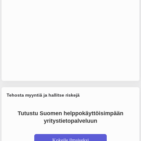
Tehosta myyntiä ja hallitse riskejä
Tutustu Suomen helppokäyttöisimpään
yritystietopalveluun
Kokeile ilmaiseksi