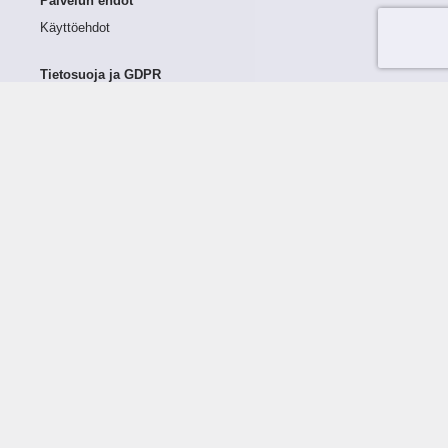
Palvelun ehdot
Käyttöehdot
Tietosuoja ja GDPR
Tietojen keruu ja käsittely
Henkilötiedot Taloustutkassa
Käyttäjän oikeudet henkilötietoihinsa
Tietosuojapolitiikka
Tietoturvapolitiikka
Evästeet
Tutustu palveluun
Ratkaisut
Tietoa palvelusta
Luottorajan määrittely
Tunnusluvut
Maksuviiveet
Hinnasto