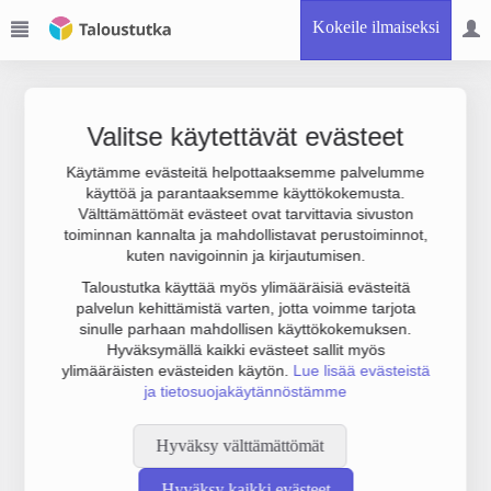
Kokeile ilmaiseksi
Valitse käytettävät evästeet
Käytämme evästeitä helpottaaksemme palvelumme
käyttöä ja parantaaksemme käyttökokemusta.
Joudumme käyttämään botinestovarmennusta sivustollamme.
Välttämättömät evästeet ovat tarvittavia sivuston
Suoritathan alla olevan varmistuksen.
toiminnan kannalta ja mahdollistavat perustoiminnot,
kuten navigoinnin ja kirjautumisen.
Taloustutka käyttää myös ylimääräisiä evästeitä
palvelun kehittämistä varten, jotta voimme tarjota
sinulle parhaan mahdollisen käyttökokemuksen.
Hyväksymällä kaikki evästeet sallit myös
ylimääräisten evästeiden käytön.
Lue lisää evästeistä
ja tietosuojakäytännöstämme
Hyväksy välttämättömät
Hyväksy kaikki evästeet