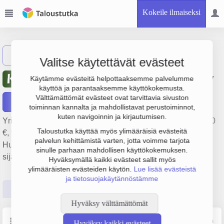
Kokeile ilmaiseksi
Näytä haku
Valitse käytettävät evästeet
Kalustetalo Kalle Perälä Oy
Käytämme evästeitä helpottaaksemme palvelumme
käyttöä ja parantaaksemme käyttökokemusta.
Välttämättömät evästeet ovat tarvittavia sivuston
Raportit
toiminnan kannalta ja mahdollistavat perustoiminnot,
kuten navigoinnin ja kirjautumisen.
Yrityksen Kalustetalo Kalle Perälä Oy liikevaihto on 334 000
Taloustutka käyttää myös ylimääräisiä evästeitä
€, tulos -7 000 € ja henkilöstömäärä 3. Sen päätoimiala on
palvelun kehittämistä varten, jotta voimme tarjota
Huonekalujen vähittäiskauppa, perustamisvuosi 1978 ja
sinulle parhaan mahdollisen käyttökokemuksen.
sijainti Seinäjoki. Yrityksen yhtiömuoto Osakeyhtiö (OY).
Hyväksymällä kaikki evästeet sallit myös
ylimääräisten evästeiden käytön.
Lue lisää evästeistä
ja tietosuojakäytännöstämme
Perustiedot
Tilinpäätösluvut
Päättäjätiedot
Hyväksy välttämättömät
Perustiedot
Lähde: YTJ, PRH, Traficom
Hyväksy kaikki evästeet