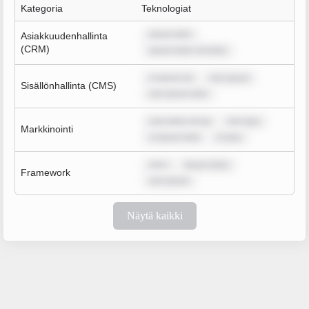
Kategoria
Teknologiat
ipsum dolo
Asiakkuudenhallinta
(CRM)
ipsum dolor sit amet,
m ipsum do
rem ipsum
Sisällönhallinta (CMS)
rem ipsum dolo
sum dolor sit am
rem ipsu
Markkinointi
m ipsum dolo
m ipsu
rem i
ipsum dolor
Framework
rem ipsum
Näytä kaikki