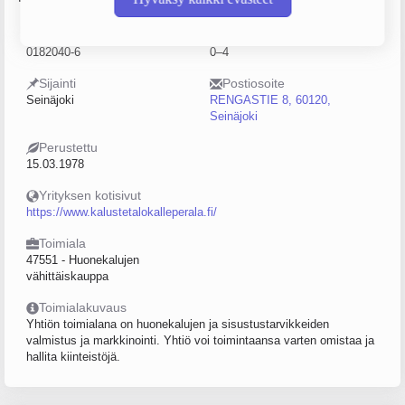
Y-tunnus
Henkilöstömäärä
0182040-6
0–4
Sijainti
Postiosoite
Seinäjoki
RENGASTIE 8, 60120,
Seinäjoki
Perustettu
15.03.1978
Yrityksen kotisivut
https://www.kalustetalokalleperala.fi/
Toimiala
47551 - Huonekalujen
vähittäiskauppa
Toimialakuvaus
Yhtiön toimialana on huonekalujen ja sisustustarvikkeiden
valmistus ja markkinointi. Yhtiö voi toimintaansa varten omistaa ja
hallita kiinteistöjä.