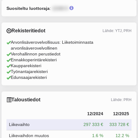
Suositeltu luottoraja
:
12345 €
Rekisteritiedot
Lähde: YTJ, PRH
Arvonlisäverovelvollisuus: Liiketoiminnasta
arvonlisäverovelvollinen
Verohallinnon perustiedot
Ennakkoperintärekisteri
Kaupparekisteri
Työnantajarekisteri
Edunsaajarekisteri
Taloustiedot
Lähde: PRH
12/2024
12/2025
Liikevaihto
297 333 €
333 728 €
Liikevaihdon muutos
1.6 %
12.2 %