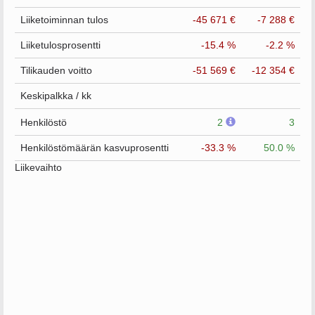
Liiketoiminnan tulos
-45 671 €
-7 288 €
Liiketulosprosentti
-15.4 %
-2.2 %
Tilikauden voitto
-51 569 €
-12 354 €
Keskipalkka / kk
Henkilöstö
2
3
Henkilöstömäärän kasvuprosentti
-33.3 %
50.0 %
Liikevaihto