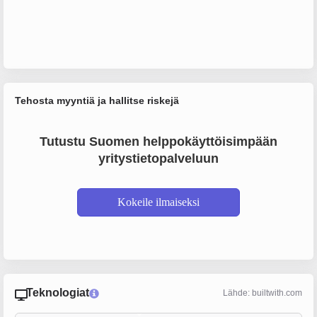
Tehosta myyntiä ja hallitse riskejä
Tutustu Suomen helppokäyttöisimpään
yritystietopalveluun
Kokeile ilmaiseksi
Teknologiat
Lähde: builtwith.com