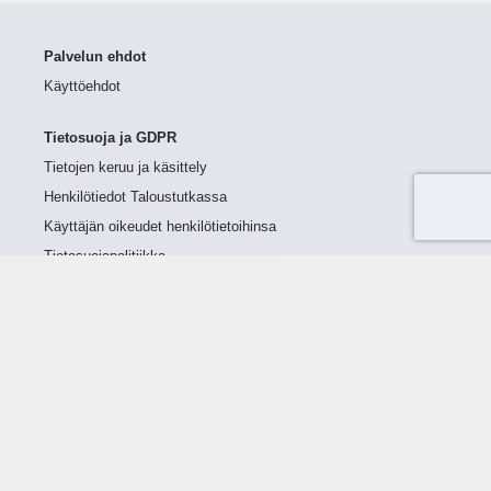
Palvelun ehdot
Käyttöehdot
Tietosuoja ja GDPR
Tietojen keruu ja käsittely
Henkilötiedot Taloustutkassa
Käyttäjän oikeudet henkilötietoihinsa
Tietosuojapolitiikka
Tietoturvapolitiikka
Evästeet
Tutustu palveluun
Ratkaisut
Tietoa palvelusta
Luottorajan määrittely
Tunnusluvut