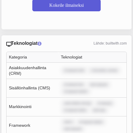
Kokeile ilmaiseksi
Teknologiat
Lähde: builtwith.com
Kategoria
Teknologiat
Asiakkuudenhallinta
m ipsum dol
r sit amet, conse
(CRM)
m ipsum do
rem ipsum
Sisällönhallinta (CMS)
m ipsum dolor
sum dolor sit am
m ipsum
Markkinointi
m ipsum dolo
rem ips
rem i
m ipsum dolor
Framework
rem ipsum