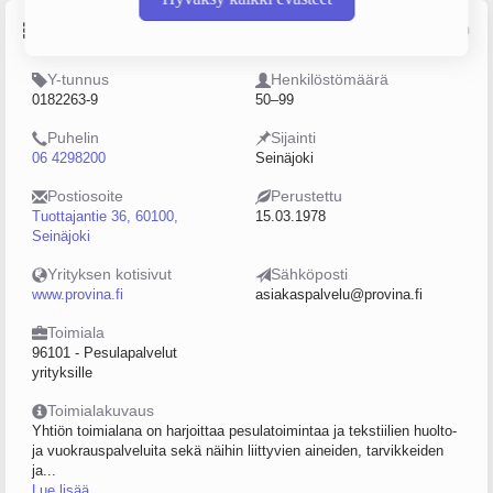
Perustiedot
Lähde: YTJ, PRH, Traficom
Y-tunnus
Henkilöstömäärä
0182263-9
50–99
Puhelin
Sijainti
06 4298200
Seinäjoki
Postiosoite
Perustettu
Tuottajantie 36, 60100,
15.03.1978
Seinäjoki
Yrityksen kotisivut
Sähköposti
www.provina.fi
asiakaspalvelu@provina.fi
Toimiala
96101 - Pesulapalvelut
yrityksille
Toimialakuvaus
Yhtiön toimialana on harjoittaa pesulatoimintaa ja tekstiilien huolto-
ja vuokrauspalveluita sekä näihin liittyvien aineiden, tarvikkeiden
ja...
Lue lisää