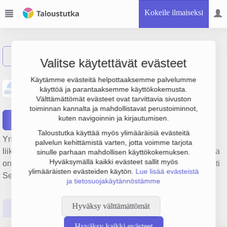
Kokeile ilmaiseksi
Näytä haku
Valitse käytettävät evästeet
Provina Tekstiilipalvelut -
Käytämme evästeitä helpottaaksemme palvelumme
käyttöä ja parantaaksemme käyttökokemusta.
Textilservice Oy
Välttämättömät evästeet ovat tarvittavia sivuston
toiminnan kannalta ja mahdollistavat perustoiminnot,
kuten navigoinnin ja kirjautumisen.
Raportit
Taloustutka käyttää myös ylimääräisiä evästeitä
Yrityksen Provina Tekstiilipalvelut - Textilservice Oy
palvelun kehittämistä varten, jotta voimme tarjota
liikevaihto on 10.2 milj. € ja tulos 925 000 €. Sen päätoimiala
sinulle parhaan mahdollisen käyttökokemuksen.
Hyväksymällä kaikki evästeet sallit myös
on Pesulapalvelut yrityksille, perustamisvuosi 1978 ja sijainti
ylimääräisten evästeiden käytön.
Lue lisää evästeistä
Seinäjoki. Yrityksen yhtiömuoto Osakeyhtiö (OY).
ja tietosuojakäytännöstämme
Hyväksy välttämättömät
Perustiedot
Tilinpäätösluvut
Päättäjätiedot
Hyväksy kaikki evästeet