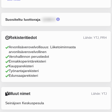
Suositeltu luottoraja
:
12345 €
Rekisteritiedot
Lähde: YTJ, PRH
Arvonlisäverovelvollisuus: Liiketoiminnasta
arvonlisäverovelvollinen
Verohallinnon perustiedot
Ennakkoperintärekisteri
Kaupparekisteri
Työnantajarekisteri
Edunsaajarekisteri
Muut nimet
Lähde: YTJ
Seinäjoen Keskuspesula