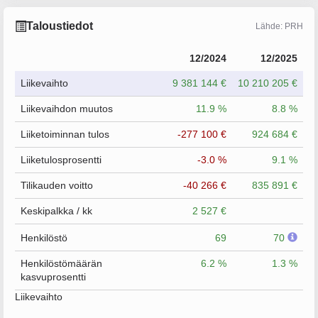
Taloustiedot
Lähde: PRH
12/2024
12/2025
Liikevaihto
9 381 144 €
10 210 205 €
Liikevaihdon muutos
11.9 %
8.8 %
Liiketoiminnan tulos
-277 100 €
924 684 €
Liiketulosprosentti
-3.0 %
9.1 %
Tilikauden voitto
-40 266 €
835 891 €
Keskipalkka / kk
2 527 €
Henkilöstö
69
70
Henkilöstömäärän
6.2 %
1.3 %
kasvuprosentti
Liikevaihto