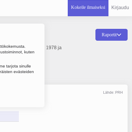
Kokeile ilmaiseksi
Kirjaudu
Raportit
ttökokemusta.
akelu, perustamisvuosi 1978 ja
rustoiminnot, kuten
e tarjota sinulle
räisten evästeiden
Lähde: PRH
Liikevaihto
12/2025