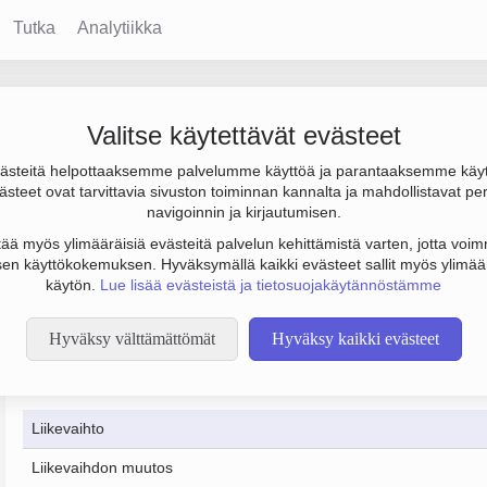
Tutka
Analytiikka
Valitse käytettävät evästeet
steitä helpottaaksemme palvelumme käyttöä ja parantaaksemme käy
löstömäärä 2. Sen päätoimiala on Vedenhankinta, puhdistus ja j
steet ovat tarvittavia sivuston toiminnan kannalta ja mahdollistavat pe
navigoinnin ja kirjautumisen.
tää myös ylimääräisiä evästeitä palvelun kehittämistä varten, jotta voimm
en käyttökokemuksen. Hyväksymällä kaikki evästeet sallit myös ylimää
käytön.
Lue lisää evästeistä ja tietosuojakäytännöstämme
Hyväksy välttämättömät
Hyväksy kaikki evästeet
Taloustiedot
12/2023
12/2024
Liikevaihto
Liikevaihdon muutos