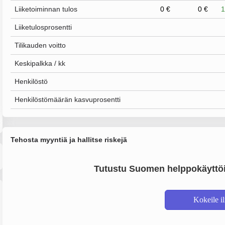
Liiketoiminnan tulos
0 €
0 €
1
Liiketulosprosentti
Tilikauden voitto
Keskipalkka / kk
Henkilöstö
Henkilöstömäärän kasvuprosentti
Tehosta myyntiä ja hallitse riskejä
Tutustu Suomen helppokäyttöi
Kokeile i