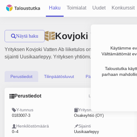
Haku
Toimialat
Uudet
Konkurssit
Kovjoki Vatten Ab
Näytä haku
Käytämme evä
Yrityksen Kovjoki Vatten Ab liiketulos on 154 000 € ja henki
Välttämättömät evä
sijainti Uusikaarlepyy. Yrityksen yhtiömuoto Osakeyhtiö (OY).
Taloustutka käyt
parhaan mahdollis
Perustiedot
Tilinpäätösluvut
Päättäjätiedot
Perustiedot
Lähde: YTJ, PRH, Traficom
Y-tunnus
Yritysmuoto
0183007-3
Osakeyhtiö (OY)
Henkilöstömäärä
Sijainti
0–4
Uusikaarlepyy