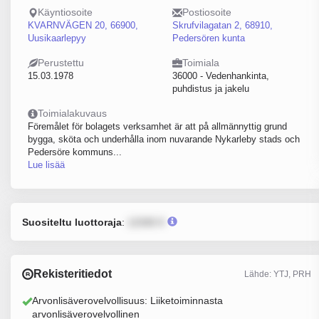
Käyntiosoite
Postiosoite
KVARNVÄGEN 20, 66900,
Skrufvilagatan 2, 68910,
Uusikaarlepyy
Pedersören kunta
Perustettu
Toimiala
15.03.1978
36000 - Vedenhankinta,
puhdistus ja jakelu
Toimialakuvaus
Föremålet för bolagets verksamhet är att på allmännyttig grund
bygga, sköta och underhålla inom nuvarande Nykarleby stads och
Pedersöre kommuns...
Lue lisää
Suositeltu luottoraja
:
12345 €
Rekisteritiedot
Lähde: YTJ, PRH
Arvonlisäverovelvollisuus: Liiketoiminnasta
arvonlisäverovelvollinen