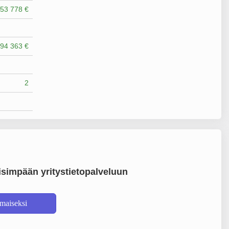
53 778 €
94 363 €
2
simpään yritystietopalveluun
lmaiseksi