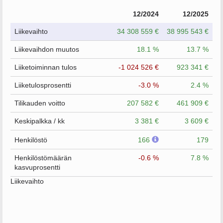
12/2024
12/2025
Liikevaihto
34 308 559 €
38 995 543 €
Liikevaihdon muutos
18.1 %
13.7 %
Liiketoiminnan tulos
-1 024 526 €
923 341 €
Liiketulosprosentti
-3.0 %
2.4 %
Tilikauden voitto
207 582 €
461 909 €
Keskipalkka / kk
3 381 €
3 609 €
Henkilöstö
166
179
Henkilöstömäärän
-0.6 %
7.8 %
kasvuprosentti
Liikevaihto