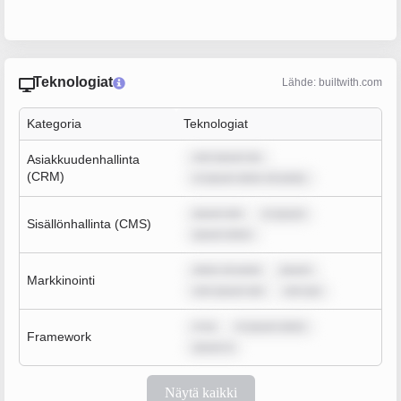
Teknologiat
Lähde: builtwith.com
Kategoria
Teknologiat
rem ipsum do
Asiakkuudenhallinta
(CRM)
m ipsum dolor sit amet,
ipsum dol
m ipsum
Sisällönhallinta (CMS)
ipsum dolor
dolor sit amet
ipsum
Markkinointi
rem ipsum dol
rem ips
m ip
m ipsum dolor
Framework
ipsum d
Näytä kaikki