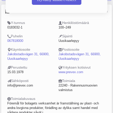
Perustiedot
Lähde: YTJ, PRH, Traficom
Y-tunnus
Henkilöstömäärä
0183032-1
100–249
Puhelin
Sijainti
067818000
Uusikaarlepyy
Käyntiosoite
Postiosoite
Jakobstadsvägen 31, 66900,
Jakobstadsvägen 31, 66900,
Uusikaarlepyy
Uusikaarlepyy
Perustettu
Yrityksen kotisivut
15.03.1978
www.prevex.com
Sähköposti
Toimiala
info@prevex.com
22240 - Rakennusmuovien
valmistus
Toimialakuvaus
Föremål för bolagets verksamhet är framställning av plast- och
andra lovgivna produkter, förädling av dylika samt handel med
sådana produkter såväl i