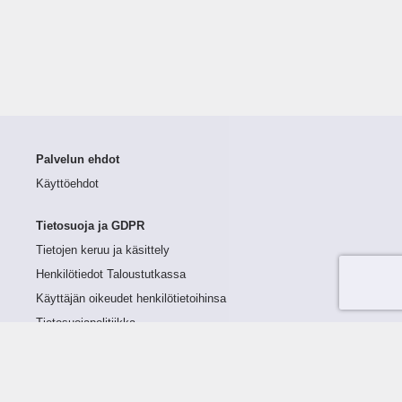
Palvelun ehdot
Käyttöehdot
Tietosuoja ja GDPR
Tietojen keruu ja käsittely
Henkilötiedot Taloustutkassa
Käyttäjän oikeudet henkilötietoihinsa
Tietosuojapolitiikka
Tietoturvapolitiikka
Evästeet