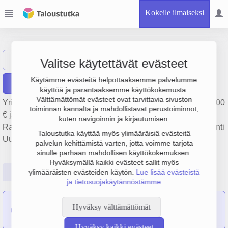
Kokeile ilmaiseksi
Oy Prevex Ab
Näytä haku
Valitse käytettävät evästeet
Käytämme evästeitä helpottaaksemme palvelumme
Raportit
käyttöä ja parantaaksemme käyttökokemusta.
Välttämättömät evästeet ovat tarvittavia sivuston
Yrityksen Oy Prevex Ab liikevaihto on 39 milj. €, tulos 923 000
toiminnan kannalta ja mahdollistavat perustoiminnot,
€ ja henkilöstömäärä 179. Sen päätoimiala on
kuten navigoinnin ja kirjautumisen.
Rakennusmuovien valmistus, perustamisvuosi 1978 ja sijainti
Taloustutka käyttää myös ylimääräisiä evästeitä
Uusikaarlepyy. Yrityksen yhtiömuoto Osakeyhtiö (OY).
palvelun kehittämistä varten, jotta voimme tarjota
sinulle parhaan mahdollisen käyttökokemuksen.
Hyväksymällä kaikki evästeet sallit myös
Perustiedot
Tilinpäätösluvut
Päättäjätiedot
ylimääräisten evästeiden käytön.
Lue lisää evästeistä
ja tietosuojakäytännöstämme
Nykarleby Monteringstjänst Ab
on sulautunut yritykseen
Hyväksy välttämättömät
Oy Prevex Ab
Hyväksy kaikki evästeet