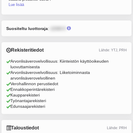
Lue lisää
Suositeltu luottoraja
:
12345 €
Rekisteritiedot
Lähde: YTJ, PRH
Arvonlisäverovelvollisuus: Kiinteistön käyttöoikeuden
luovuttamisesta
Arvonlisäverovelvollisuus: Liiketoiminnasta
arvonlisäverovelvollinen
Verohallinnon perustiedot
Ennakkoperintärekisteri
Kaupparekisteri
Työnantajarekisteri
Edunsaajarekisteri
Taloustiedot
Lähde: PRH