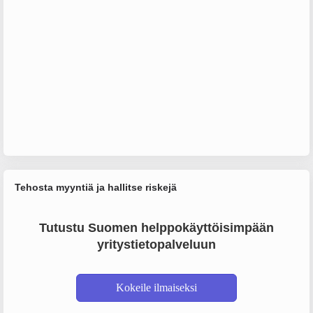
Tehosta myyntiä ja hallitse riskejä
Tutustu Suomen helppokäyttöisimpään
yritystietopalveluun
Kokeile ilmaiseksi