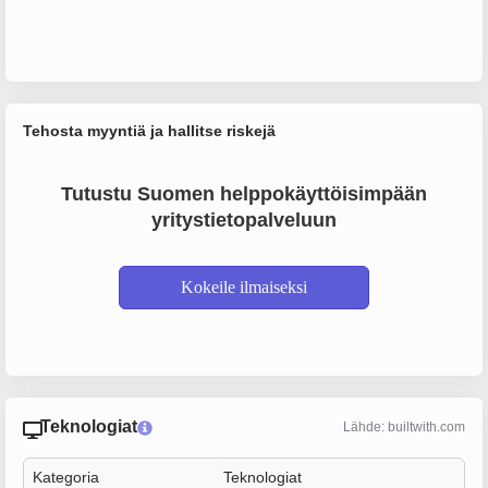
Tehosta myyntiä ja hallitse riskejä
Tutustu Suomen helppokäyttöisimpään
yritystietopalveluun
Kokeile ilmaiseksi
Teknologiat
Lähde: builtwith.com
Kategoria
Teknologiat