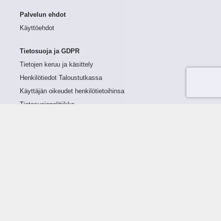
Palvelun ehdot
Käyttöehdot
Tietosuoja ja GDPR
Tietojen keruu ja käsittely
Henkilötiedot Taloustutkassa
Käyttäjän oikeudet henkilötietoihinsa
Tietosuojapolitiikka
Tietoturvapolitiikka
Evästeet
Tutustu palveluun
Ratkaisut
Tietoa palvelusta
Luottorajan määrittely
Tunnusluvut
Maksuviiveet