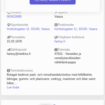
0183123-6
0–4
Puhelin
Sijainti
063620888
Vaasa
Käyntiosoite
Postiosoite
Institutsgatan 11, 65100, Vaasa
Institutsgatan 11, 65100, Vaasa
Perustettu
Yrityksen kotisivut
15.03.1978
fantoy.fi
Sähköposti
Toimiala
fantoy@netikka.fi
47631 - Veneiden ja
veneilytarvikkeiden
vähittäiskauppa
Toimialakuvaus
Bolaget bedriver parti- och minuthandelsrörelse med biltillbehör,
bilringar, gummi- och plastvaror, verktyg, maskiner och bilar samt
båtar,...
Lue lisää