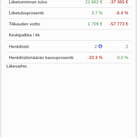
Liiketoiminnan tulos
21 662 €
-37 365 €
Liiketulosprosentti
3.7 %
-6.4 %
Tilikauden voitto
1 709 €
-57 773 €
Keskipalkka / kk
Henkilöstö
2
2
Henkilöstömäärän kasvuprosentti
-33.3 %
0.0 %
Liikevaihto