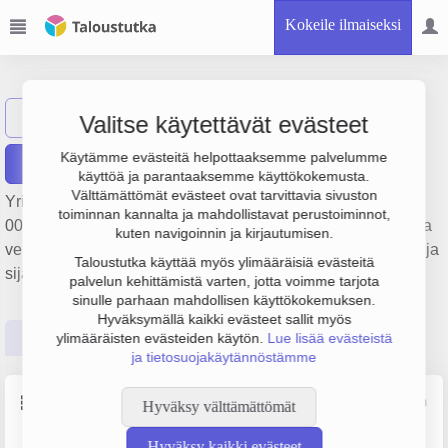
Kokeile ilmaiseksi
Fantoy Oy Ab
Näytä haku
Valitse käytettävät evästeet
Käytämme evästeitä helpottaaksemme palvelumme
Raportit
käyttöä ja parantaaksemme käyttökokemusta.
Välttämättömät evästeet ovat tarvittavia sivuston
Yrityksen Fantoy Oy Ab liikevaihto on 587 000 €, tulos -37
toiminnan kannalta ja mahdollistavat perustoiminnot,
000 € ja henkilöstömäärä 2. Sen päätoimiala on Veneiden ja
kuten navigoinnin ja kirjautumisen.
veneilytarvikkeiden vähittäiskauppa, perustamisvuosi 1978 ja
Taloustutka käyttää myös ylimääräisiä evästeitä
sijainti Vaasa. Yrityksen yhtiömuoto Osakeyhtiö (OY).
palvelun kehittämistä varten, jotta voimme tarjota
sinulle parhaan mahdollisen käyttökokemuksen.
Hyväksymällä kaikki evästeet sallit myös
Perustiedot
Tilinpäätösluvut
Päättäjätiedot
ylimääräisten evästeiden käytön.
Lue lisää evästeistä
ja tietosuojakäytännöstämme
Perustiedot
Lähde: YTJ, PRH, Traficom
Hyväksy välttämättömät
Hyväksy kaikki evästeet
Y-tunnus
Henkilöstömäärä