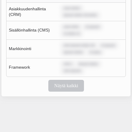
sum dolor
Asiakkuudenhallinta
(CRM)
ipsum dolor sit amet,
sum dolo
m ipsum
Sisällönhallinta (CMS)
m dolor si
rem ipsum dolor sit
m ipsum
Markkinointi
ipsum dolor
m ipsu
rem i
ipsum dolor
Framework
rem ipsum
Näytä kaikki