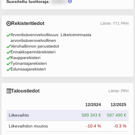
Suositeltu luottoraja
:
12345 €
Rekisteritiedot
Lähde: YTJ, PRH
Arvonlisäverovelvollisuus: Liiketoiminnasta
arvonlisäverovelvollinen
Verohallinnon perustiedot
Ennakkoperintärekisteri
Kaupparekisteri
Työnantajarekisteri
Edunsaajarekisteri
Taloustiedot
Lähde: PRH
12/2024
12/2025
Liikevaihto
589 343 €
587 490 €
Liikevaihdon muutos
-10.4 %
-0.3 %