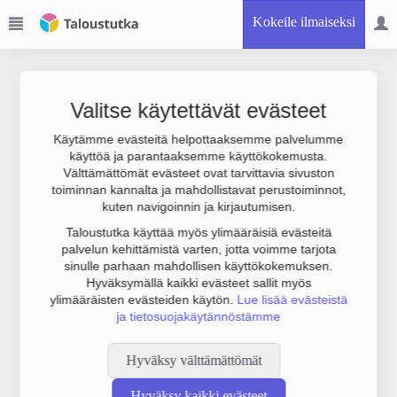
Kokeile ilmaiseksi
Valitse käytettävät evästeet
Käytämme evästeitä helpottaaksemme palvelumme
käyttöä ja parantaaksemme käyttökokemusta.
Joudumme käyttämään botinestovarmennusta sivustollamme.
Välttämättömät evästeet ovat tarvittavia sivuston
Suoritathan alla olevan varmistuksen.
toiminnan kannalta ja mahdollistavat perustoiminnot,
kuten navigoinnin ja kirjautumisen.
Taloustutka käyttää myös ylimääräisiä evästeitä
palvelun kehittämistä varten, jotta voimme tarjota
sinulle parhaan mahdollisen käyttökokemuksen.
Hyväksymällä kaikki evästeet sallit myös
ylimääräisten evästeiden käytön.
Lue lisää evästeistä
ja tietosuojakäytännöstämme
Hyväksy välttämättömät
Hyväksy kaikki evästeet