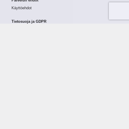
Palvelun ehdot
Käyttöehdot
Tietosuoja ja GDPR
Tietojen keruu ja käsittely
Henkilötiedot Taloustutkassa
Käyttäjän oikeudet henkilötietoihinsa
Tietosuojapolitiikka
Tietoturvapolitiikka
Evästeet
Tutustu palveluun
Ratkaisut
Tietoa palvelusta
Luottorajan määrittely
Tunnusluvut
Maksuviiveet
Hinnasto