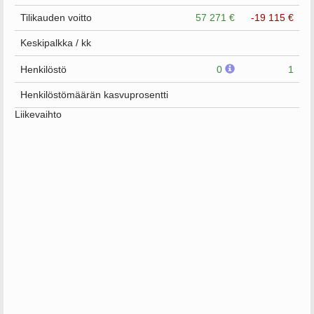
Tilikauden voitto
57 271 €
-19 115 €
Keskipalkka / kk
Henkilöstö
0
1
Henkilöstömäärän kasvuprosentti
Liikevaihto