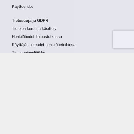
Käyttöehdot
Tietosuoja ja GDPR
Tietojen keruu ja käsittely
Henkilötiedot Taloustutkassa
Käyttäjän oikeudet henkilötietoihinsa
Tietosuojapolitiikka
Tietoturvapolitiikka
Evästeet
Tutustu palveluun
Ratkaisut
Tietoa palvelusta
Luottorajan määrittely
Tunnusluvut
Maksuviiveet
Hinnasto