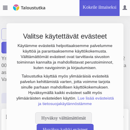
Kokeile ilmaiseksi
V.E.A. Invest Oy
Näytä haku
Valitse käytettävät evästeet
Käytämme evästeitä helpottaaksemme palvelumme
Raportit
käyttöä ja parantaaksemme käyttökokemusta.
Välttämättömät evästeet ovat tarvittavia sivuston
Yrityksen V.E.A. Invest Oy liikevaihto on 474 000 €, tulos -22
toiminnan kannalta ja mahdollistavat perustoiminnot,
000 € ja henkilöstömäärä 1. Sen päätoimiala on Asuntojen ja
kuten navigoinnin ja kirjautumisen.
asuinkiinteistöjen hallinta, perustamisvuosi 1978 ja sijainti
Taloustutka käyttää myös ylimääräisiä evästeitä
Vaasa. Yrityksen yhtiömuoto Osakeyhtiö (OY).
palvelun kehittämistä varten, jotta voimme tarjota
sinulle parhaan mahdollisen käyttökokemuksen.
Hyväksymällä kaikki evästeet sallit myös
Perustiedot
Tilinpäätösluvut
Päättäjätiedot
ylimääräisten evästeiden käytön.
Lue lisää evästeistä
ja tietosuojakäytännöstämme
Perustiedot
Lähde: YTJ, PRH, Traficom
Hyväksy välttämättömät
Hyväksy kaikki evästeet
Y-tunnus
Henkilöstömäärä