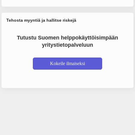
Tehosta myyntiä ja hallitse riskejä
Tutustu Suomen helppokäyttöisimpään
yritystietopalveluun
Kokeile ilmaiseksi