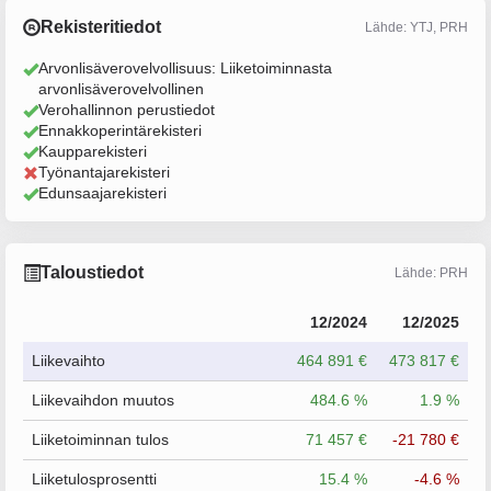
Rekisteritiedot
Lähde: YTJ, PRH
Arvonlisäverovelvollisuus: Liiketoiminnasta
arvonlisäverovelvollinen
Verohallinnon perustiedot
Ennakkoperintärekisteri
Kaupparekisteri
Työnantajarekisteri
Edunsaajarekisteri
Taloustiedot
Lähde: PRH
12/2024
12/2025
Liikevaihto
464 891 €
473 817 €
Liikevaihdon muutos
484.6 %
1.9 %
Liiketoiminnan tulos
71 457 €
-21 780 €
Liiketulosprosentti
15.4 %
-4.6 %