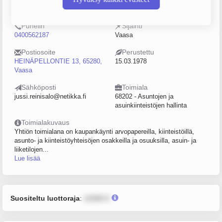
0183265-0
0–4
Puhelin
Sijainti
0400562187
Vaasa
Postiosoite
Perustettu
HEINÄPELLONTIE 13, 65280,
15.03.1978
Vaasa
Sähköposti
Toimiala
jussi.reinisalo@netikka.fi
68202 - Asuntojen ja
asuinkiinteistöjen hallinta
Toimialakuvaus
Yhtiön toimialana on kaupankäynti arvopapereilla, kiinteistöillä,
asunto- ja kiinteistöyhteisöjen osakkeilla ja osuuksilla, asuin- ja
liiketilojen...
Lue lisää
Suositeltu luottoraja
:
12345 €