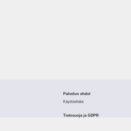
Palvelun ehdot
Käyttöehdot
Tietosuoja ja GDPR
Tietojen keruu ja käsittely