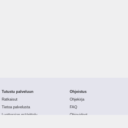
Tutustu palveluun
Ohjeistus
Ratkaisut
Ohjekirja
Tietoa palvelusta
FAQ
Luottorajan määrittely
Ohjevideot
Tunnusluvut
API-dokumentaatio