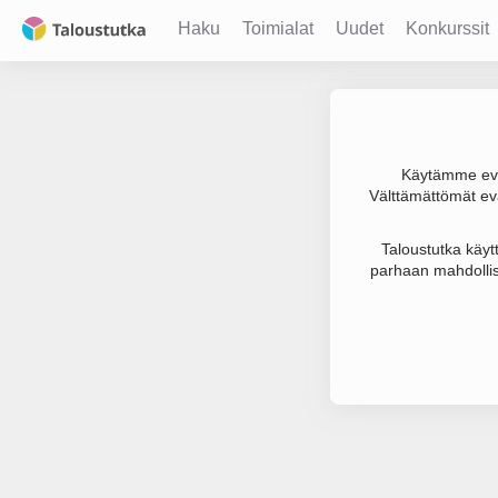
Haku
Toimialat
Uudet
Konkurssit
Käytämme evä
Välttämättömät evä
Joudumme käyt
Taloustutka käyt
parhaan mahdollis