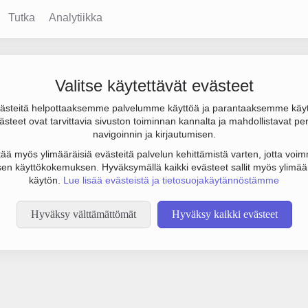
Tutka
Analytiikka
Valitse käytettävät evästeet
steitä helpottaaksemme palvelumme käyttöä ja parantaaksemme käy
steet ovat tarvittavia sivuston toiminnan kannalta ja mahdollistavat pe
tämään botinestovarmennusta sivustollamme. Suoritathan alla olevan
navigoinnin ja kirjautumisen.
tää myös ylimääräisiä evästeitä palvelun kehittämistä varten, jotta voimm
en käyttökokemuksen. Hyväksymällä kaikki evästeet sallit myös ylimää
käytön.
Lue lisää evästeistä ja tietosuojakäytännöstämme
Hyväksy välttämättömät
Hyväksy kaikki evästeet