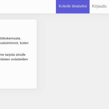
Kokeile ilmaiseksi
Kirjaudu
ttökokemusta.
rustoiminnot, kuten
 varmistuksen.
e tarjota sinulle
räisten evästeiden