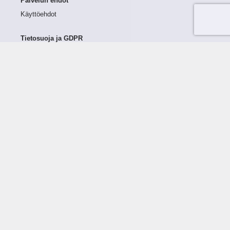
Palvelun ehdot
Käyttöehdot
Tietosuoja ja GDPR
Tietojen keruu ja käsittely
Henkilötiedot Taloustutkassa
Käyttäjän oikeudet henkilötietoihinsa
Tietosuojapolitiikka
Tietoturvapolitiikka
Evästeet
Tutustu palveluun
Ratkaisut
Tietoa palvelusta
Luottorajan määrittely
Tunnusluvut
Maksuviiveet
Hinnasto