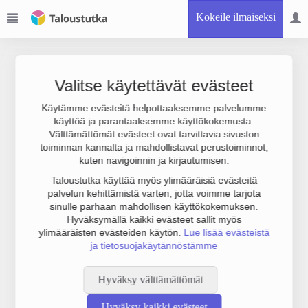
Kokeile ilmaiseksi
Valitse käytettävät evästeet
Käytämme evästeitä helpottaaksemme palvelumme
käyttöä ja parantaaksemme käyttökokemusta.
Joudumme käyttämään botinestovarmennusta sivustollamme.
Välttämättömät evästeet ovat tarvittavia sivuston
Suoritathan alla olevan varmistuksen.
toiminnan kannalta ja mahdollistavat perustoiminnot,
kuten navigoinnin ja kirjautumisen.
Taloustutka käyttää myös ylimääräisiä evästeitä
palvelun kehittämistä varten, jotta voimme tarjota
sinulle parhaan mahdollisen käyttökokemuksen.
Hyväksymällä kaikki evästeet sallit myös
ylimääräisten evästeiden käytön.
Lue lisää evästeistä
ja tietosuojakäytännöstämme
Hyväksy välttämättömät
Hyväksy kaikki evästeet