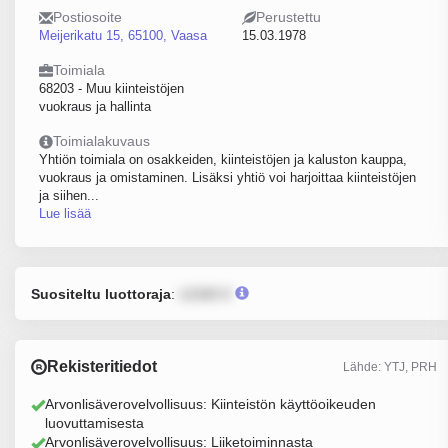
Postiosoite
Perustettu
Meijerikatu 15, 65100, Vaasa
15.03.1978
Toimiala
68203 - Muu kiinteistöjen
vuokraus ja hallinta
Toimialakuvaus
Yhtiön toimiala on osakkeiden, kiinteistöjen ja kaluston kauppa,
vuokraus ja omistaminen. Lisäksi yhtiö voi harjoittaa kiinteistöjen
ja siihen...
Lue lisää
Suositeltu luottoraja
:
12345 €
Rekisteritiedot
Lähde: YTJ, PRH
Arvonlisäverovelvollisuus: Kiinteistön käyttöoikeuden
luovuttamisesta
Arvonlisäverovelvollisuus: Liiketoiminnasta