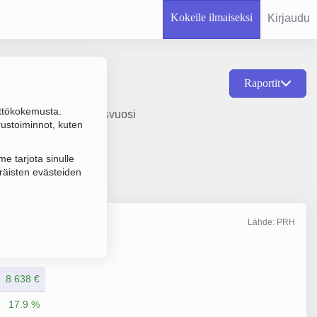
Kokeile ilmaiseksi
Kirjaudu
Raportit
ttökokemusta.
ja hallinta, perustamisvuosi
rustoiminnot, kuten
e tarjota sinulle
räisten evästeiden
Lähde: PRH
Liikevaihto
12/2025
8 638 €
17.9 %