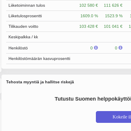
Liiketoiminnan tulos
102 580 €
111 626 €
Liiketulosprosentti
1609.0 %
1523.9 %
Tilikauden voitto
103 428 €
101 041 €
1
Keskipalkka / kk
Henkilöstö
0
0
Henkilöstömäärän kasvuprosentti
Tehosta myyntiä ja hallitse riskejä
Tutustu Suomen helppokäyttöi
Kokeile i