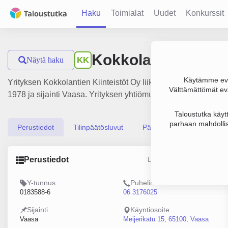
Haku
Toimialat
Uudet
Konkurssit
Kokkolantien Kiint
Näytä haku
KK
Käytämme evä
Yrityksen Kokkolantien Kiinteistöt Oy liikevaihto on 9 000 € j
Välttämättömät evä
1978 ja sijainti Vaasa. Yrityksen yhtiömuoto Osakeyhtiö (OY).
Taloustutka käyt
parhaan mahdollis
Perustiedot
Tilinpäätösluvut
Päättäjätiedot
Perustiedot
Lähde: YTJ, PRH, Traficom
Y-tunnus
Puhelin
0183588-6
06 3176025
Sijainti
Käyntiosoite
Vaasa
Meijerikatu 15, 65100, Vaasa