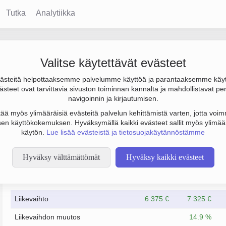
Tutka
Analytiikka
eistöt Oy
Valitse käytettävät evästeet
steitä helpottaaksemme palvelumme käyttöä ja parantaaksemme käy
a tulos 91 000 €. Sen päätoimiala on Muu kiinteistöjen vuokraus 
steet ovat tarvittavia sivuston toiminnan kannalta ja mahdollistavat pe
navigoinnin ja kirjautumisen.
tää myös ylimääräisiä evästeitä palvelun kehittämistä varten, jotta voimm
en käyttökokemuksen. Hyväksymällä kaikki evästeet sallit myös ylimää
käytön.
Lue lisää evästeistä ja tietosuojakäytännöstämme
Hyväksy välttämättömät
Hyväksy kaikki evästeet
Taloustiedot
12/2023
12/2024
Liikevaihto
6 375 €
7 325 €
Liikevaihdon muutos
14.9 %