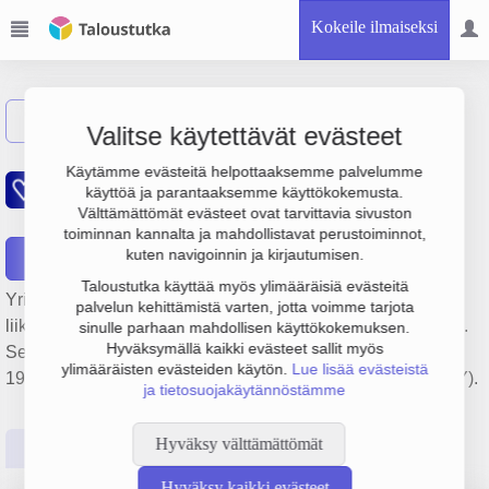
Kokeile ilmaiseksi
Näytä haku
Valitse käytettävät evästeet
Kiinteistö Oy Vaasan
Käytämme evästeitä helpottaaksemme palvelumme
käyttöä ja parantaaksemme käyttökokemusta.
Mäntyhovi Fastighets Ab
Välttämättömät evästeet ovat tarvittavia sivuston
toiminnan kannalta ja mahdollistavat perustoiminnot,
kuten navigoinnin ja kirjautumisen.
Raportit
Taloustutka käyttää myös ylimääräisiä evästeitä
Yrityksen Kiinteistö Oy Vaasan Mäntyhovi Fastighets Ab
palvelun kehittämistä varten, jotta voimme tarjota
liikevaihto on 216 000 €, tulos 7 000 € ja henkilöstömäärä 0.
sinulle parhaan mahdollisen käyttökokemuksen.
Hyväksymällä kaikki evästeet sallit myös
Sen päätoimiala on Asuntojen vuokraus, perustamisvuosi
ylimääräisten evästeiden käytön.
Lue lisää evästeistä
1978 ja sijainti Vaasa. Yrityksen yhtiömuoto Osakeyhtiö (OY).
ja tietosuojakäytännöstämme
Hyväksy välttämättömät
Perustiedot
Tilinpäätösluvut
Päättäjätiedot
Hyväksy kaikki evästeet