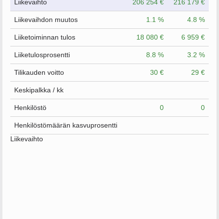
Liikevaihto
206 254 €
216 179 €
Liikevaihdon muutos
1.1 %
4.8 %
Liiketoiminnan tulos
18 080 €
6 959 €
Liiketulosprosentti
8.8 %
3.2 %
Tilikauden voitto
30 €
29 €
Keskipalkka / kk
Henkilöstö
0
0
Henkilöstömäärän kasvuprosentti
Liikevaihto