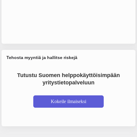
Tehosta myyntiä ja hallitse riskejä
Tutustu Suomen helppokäyttöisimpään
yritystietopalveluun
Kokeile ilmaiseksi