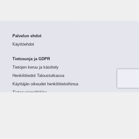
Palvelun ehdot
Käyttöehdot
Tietosuoja ja GDPR
Tietojen keruu ja käsittely
Henkilötiedot Taloustutkassa
Käyttäjän oikeudet henkilötietoihinsa
Tietosuojapolitiikka
Tietoturvapolitiikka
Evästeet
Tutustu palveluun
Ratkaisut
Tietoa palvelusta