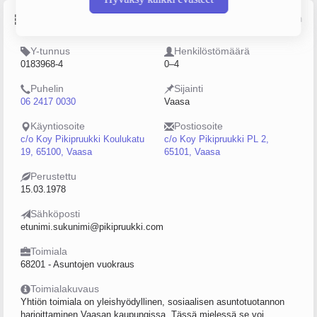
Perustiedot
Lähde: YTJ, PRH, Traficom
Y-tunnus
Henkilöstömäärä
0183968-4
0–4
Puhelin
Sijainti
06 2417 0030
Vaasa
Käyntiosoite
Postiosoite
c/o Koy Pikipruukki Koulukatu
c/o Koy Pikipruukki PL 2,
19, 65100, Vaasa
65101, Vaasa
Perustettu
15.03.1978
Sähköposti
etunimi.sukunimi@pikipruukki.com
Toimiala
68201 - Asuntojen vuokraus
Toimialakuvaus
Yhtiön toimiala on yleishyödyllinen, sosiaalisen asuntotuotannon
harjoittaminen Vaasan kaupungissa. Tässä mielessä se voi