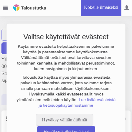
Kokeile ilmaiseksi
Rantapohja Oy
Näytä haku
Valitse käytettävät evästeet
Käytämme evästeitä helpottaaksemme palvelumme
Raportit
käyttöä ja parantaaksemme käyttökokemusta.
Välttämättömät evästeet ovat tarvittavia sivuston
Yrityksen Rantapohja Oy liikevaihto on 1.2 milj. €, tulos 13
toiminnan kannalta ja mahdollistavat perustoiminnot,
000 € ja henkilöstömäärä 9. Sen päätoimiala on
kuten navigoinnin ja kirjautumisen.
Sanomalehtien kustantaminen, perustamisvuosi 1978 ja
Taloustutka käyttää myös ylimääräisiä evästeitä
sijainti Oulu. Yrityksen yhtiömuoto Osakeyhtiö (OY).
palvelun kehittämistä varten, jotta voimme tarjota
sinulle parhaan mahdollisen käyttökokemuksen.
Hyväksymällä kaikki evästeet sallit myös
Perustiedot
Tilinpäätösluvut
Päättäjätiedot
ylimääräisten evästeiden käytön.
Lue lisää evästeistä
ja tietosuojakäytännöstämme
Perustiedot
Lähde: YTJ, PRH, Traficom
Hyväksy välttämättömät
Hyväksy kaikki evästeet
Y-tunnus
Henkilöstömäärä