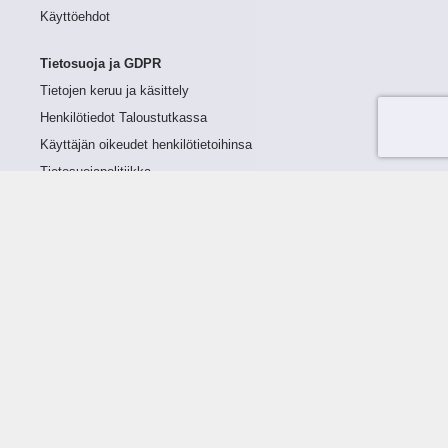
Käyttöehdot
Tietosuoja ja GDPR
Tietojen keruu ja käsittely
Henkilötiedot Taloustutkassa
Käyttäjän oikeudet henkilötietoihinsa
Tietosuojapolitiikka
Tietoturvapolitiikka
Evästeet
Tutustu palveluun
Ratkaisut
Tietoa palvelusta
Luottorajan määrittely
Tunnusluvut
Maksuviiveet
Hinnasto