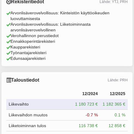
Rekisteritiedot
Lähde: YTJ, PRH
Arvonlisäverovelvollisuus: Kiinteistön käyttöoikeuden
luovuttamisesta
Arvonlisäverovelvollisuus: Liiketoiminnasta
arvonlisäverovelvollinen
Verohallinnon perustiedot
Ennakkoperintärekisteri
Kaupparekisteri
Työnantajarekisteri
Edunsaajarekisteri
Taloustiedot
Lähde: PRH
12/2024
12/2025
Liikevaihto
1 180 723 €
1 182 365 €
Liikevaihdon muutos
-0.7 %
0.1 %
Liiketoiminnan tulos
116 738 €
12 858 €