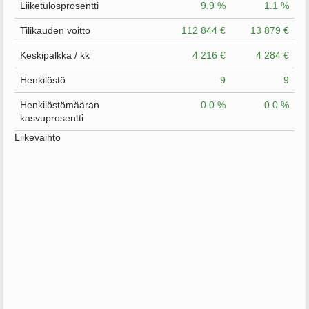
Liiketulosprosentti
9.9 %
1.1 %
Tilikauden voitto
112 844 €
13 879 €
Keskipalkka / kk
4 216 €
4 284 €
Henkilöstö
9
9
Henkilöstömäärän
0.0 %
0.0 %
kasvuprosentti
Liikevaihto