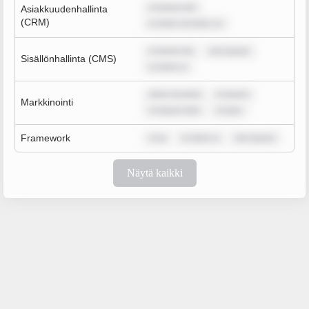
m ipsum dol
Asiakkuudenhallinta
(CRM)
m dolor sit amet, co
m ipsum do
rem ipsum
Sisällönhallinta (CMS)
m dolor si
dolor sit amet
m ipsum
Markkinointi
m ipsum dolo
m ipsu
Framework
m ip
m dolor si
rem ipsum
Näytä kaikki