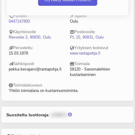
0184988-2
5–9
Puhelin
Sijainti
0447147800
Oulu
Käyntiosoite
Postiosoite
Revontie 2, 90830, Oulu
PL 15, 90831, Oulu
Perustettu
Yrityksen kotisivut
15.03.1978
www.rantapohja.fi
Sähköposti
Toimiala
pekka.kevajarvi@rantapohja.fi
58120 - Sanomalehtien
kustantaminen
Toimialakuvaus
Yhtiön toimialana on kustannustoiminta.
Suositeltu luottoraja
:
12345 €