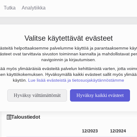
Tutka
Analytiikka
iakeskus Oy
Valitse käytettävät evästeet
steitä helpottaaksemme palvelumme käyttöä ja parantaaksemme käy
j. €, tulos 471 000 € ja henkilöstömäärä 5. Sen päätoimiala on 
steet ovat tarvittavia sivuston toiminnan kannalta ja mahdollistavat pe
 yhtiömuoto Osakeyhtiö (OY).
navigoinnin ja kirjautumisen.
tää myös ylimääräisiä evästeitä palvelun kehittämistä varten, jotta voimm
en käyttökokemuksen. Hyväksymällä kaikki evästeet sallit myös ylimää
käytön.
Lue lisää evästeistä ja tietosuojakäytännöstämme
Hyväksy välttämättömät
Hyväksy kaikki evästeet
anin Teknologiakeskus Oy
Taloustiedot
12/2023
12/2024