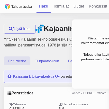
Haku
Toimialat
Uudet
Konkurssit
Kajaanin Teknolog
Näytä haku
Käytämme evä
Yrityksen Kajaanin Teknologiakeskus Oy liikevaihto on 3.7 mil
Välttämättömät evä
hallinta, perustamisvuosi 1978 ja sijainti Kajaani. Yrityksen
Taloustutka käyt
parhaan mahdollis
Perustiedot
Tilinpäätösluvut
Päättäjätiedot
Kajaanin Elokuvakeskus Oy
on sulautunut yritykseen Kaja
Perustiedot
Lähde: YTJ, PRH, Traficom
Y-tunnus
Henkilöstömäärä
0185384-9
5–9