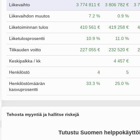
Liikevaihto
3 774 811 €
3 806 782 €
3 
Liikevaihdon muutos
7.2 %
0.9 %
Liiketoiminnan tulos
410 561 €
419 258 €
4
Liiketulosprosentti
10.9 %
11.0 %
Tilikauden voitto
227 055 €
232 520 €
2
Keskipalkka / kk
4 457 €
Henkilöstö
4
5
Henkilöstömäärän
33.3 %
25.0 %
kasvuprosentti
Tehosta myyntiä ja hallitse riskejä
Tutustu Suomen helppokäyttöi