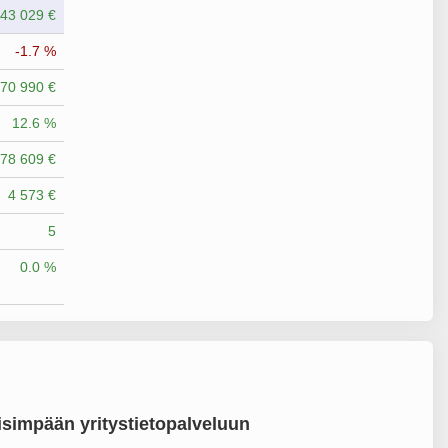
743 029 €
-1.7 %
70 990 €
12.6 %
78 609 €
4 573 €
5
0.0 %
simpään yritystietopalveluun