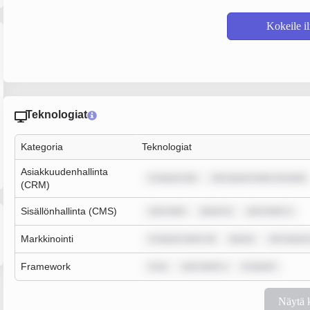
Kokeile i
Teknologiat
Kategoria
Teknologiat
Asiakkuudenhallinta
m ipsum dol
rem ipsum dolor sit amet
(CRM)
Sisällönhallinta (CMS)
sum dolo
ipsum d
sum dolor s
Markkinointi
m ipsum dolor sit
ipsum
rem ipsum
Framework
m ip
sum dolor s
m ipsum
Näytä 