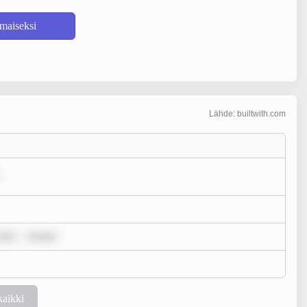
lmaiseksi
Lähde: builtwith.com
 dol
m ipsu
kaikki