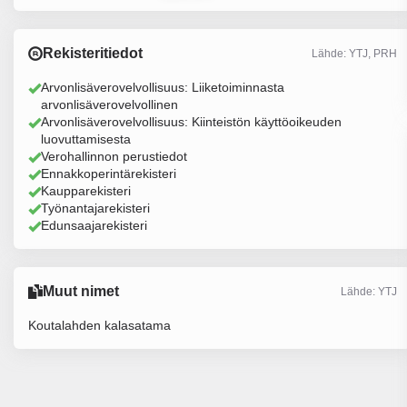
Rekisteritiedot
Lähde: YTJ, PRH
Arvonlisäverovelvollisuus: Liiketoiminnasta
arvonlisäverovelvollinen
Arvonlisäverovelvollisuus: Kiinteistön käyttöoikeuden
luovuttamisesta
Verohallinnon perustiedot
Ennakkoperintärekisteri
Kaupparekisteri
Työnantajarekisteri
Edunsaajarekisteri
Muut nimet
Lähde: YTJ
Koutalahden kalasatama