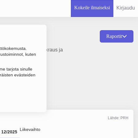
Kokeile ilmaiseksi
Kirjaudu
Raportit
ttökokemusta.
Muu kiinteistöjen vuokraus ja
rustoiminnot, kuten
e tarjota sinulle
räisten evästeiden
Lähde: PRH
Liikevaihto
12/2025