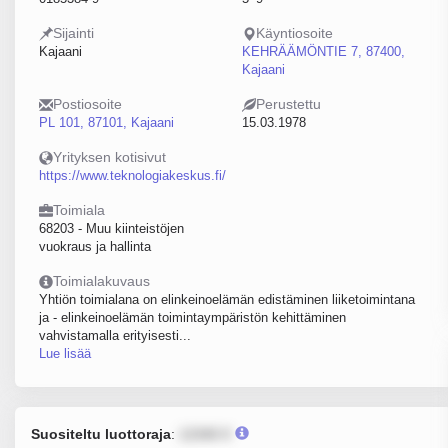
Sijainti
Käyntiosoite
Kajaani
KEHRÄÄMÖNTIE 7, 87400,
Kajaani
Postiosoite
Perustettu
PL 101, 87101, Kajaani
15.03.1978
Yrityksen kotisivut
https://www.teknologiakeskus.fi/
Toimiala
68203 - Muu kiinteistöjen
vuokraus ja hallinta
Toimialakuvaus
Yhtiön toimialana on elinkeinoelämän edistäminen liiketoimintana
ja - elinkeinoelämän toimintaympäristön kehittäminen
vahvistamalla erityisesti...
Lue lisää
Suositeltu luottoraja
:
12345 €