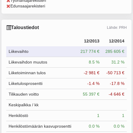
Työnantajarekisteri
Edunsaajarekisteri
Taloustiedot
Lähde: PRH
12/2013
12/2014
Liikevaihto
217 774 €
285 605 €
Liikevaihdon muutos
8.5 %
31.2 %
Liiketoiminnan tulos
-2 981 €
-50 713 €
Liiketulosprosentti
-1.4 %
-17.8 %
Tilikauden voitto
55 397 €
-4 646 €
Keskipalkka / kk
Henkilöstö
1
1
Henkilöstömäärän kasvuprosentti
0.0 %
0.0 %