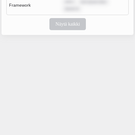
rem i
rem ipsum dolo
Framework
ipsum d
Näytä kaikki