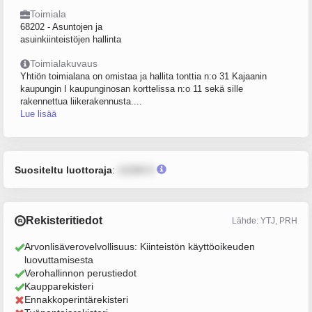
Toimiala
68202 - Asuntojen ja
asuinkiinteistöjen hallinta
Toimialakuvaus
Yhtiön toimialana on omistaa ja hallita tonttia n:o 31 Kajaanin
kaupungin I kaupunginosan korttelissa n:o 11 sekä sille
rakennettua liikerakennusta....
Lue lisää
Suositeltu luottoraja
:
12345 €
Rekisteritiedot
Lähde: YTJ, PRH
Arvonlisäverovelvollisuus: Kiinteistön käyttöoikeuden
luovuttamisesta
Verohallinnon perustiedot
Kaupparekisteri
Ennakkoperintärekisteri