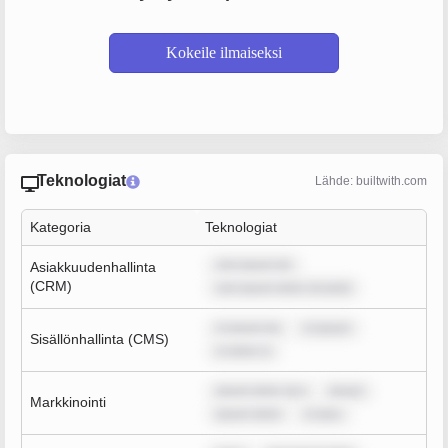
Kokeile ilmaiseksi
Teknologiat
Lähde: builtwith.com
Kategoria
Teknologiat
rem ipsum do
Asiakkuudenhallinta
(CRM)
rem ipsum dolor sit amet
m ipsum do
m ipsum
Sisällönhallinta (CMS)
m dolor si
ipsum dolor sit a
ipsum
Markkinointi
ipsum dolor
m ipsu