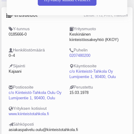
Perustiedot
Lähde: YTJ, PRH, Traficom
Y-tunnus
Yritysmuoto
0185666-0
Keskinäinen
kiinteistöosakeyhtiö (KKOY)
Henkilöstömäärä
Puhelin
0–4
0207480200
Sijainti
Käyntiosoite
Kajaani
c/o Kiinteistö-Tahkola Oy
Lumijoentie 1, 90400, Oulu
Postiosoite
Perustettu
c/o Kiinteistö-Tahkola Oulu Oy
15.03.1978
Lumijoentie 1, 90400, Oulu
Yrityksen kotisivut
www.kiinteistotahkola.fi
Sähköposti
asiakaspalvelu.oulu@kiinteistotahkola.fi