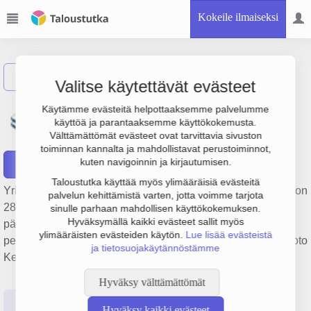
Kokeile ilmaiseksi
Näytä haku
Valitse käytettävät evästeet
Kiinteistö Oy Kajaanin
Käytämme evästeitä helpottaaksemme palvelumme
käyttöä ja parantaaksemme käyttökokemusta.
Kauppakatu 26
Välttämättömät evästeet ovat tarvittavia sivuston
toiminnan kannalta ja mahdollistavat perustoiminnot,
kuten navigoinnin ja kirjautumisen.
Raportit
Taloustutka käyttää myös ylimääräisiä evästeitä
Yrityksen Kiinteistö Oy Kajaanin Kauppakatu 26 liikevaihto on
palvelun kehittämistä varten, jotta voimme tarjota
286 000 €, tulos -51 000 € ja henkilöstömäärä 1. Sen
sinulle parhaan mahdollisen käyttökokemuksen.
Hyväksymällä kaikki evästeet sallit myös
päätoimiala on Asuntojen ja asuinkiinteistöjen hallinta,
ylimääräisten evästeiden käytön.
Lue lisää evästeistä
perustamisvuosi 1978 ja sijainti Kajaani. Yrityksen yhtiömuoto
ja tietosuojakäytännöstämme
Keskinäinen kiinteistöosakeyhtiö (KKOY).
Hyväksy välttämättömät
Perustiedot
Tilinpäätösluvut
Päättäjätiedot
Hyväksy kaikki evästeet