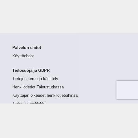
Palvelun ehdot
Käyttöehdot
Tietosuoja ja GDPR
Tietojen keruu ja käsittely
Henkilötiedot Taloustutkassa
Käyttäjän oikeudet henkilötietoihinsa
Tietosuojapolitiikka
Tietoturvapolitiikka
Evästeet
Tutustu palveluun