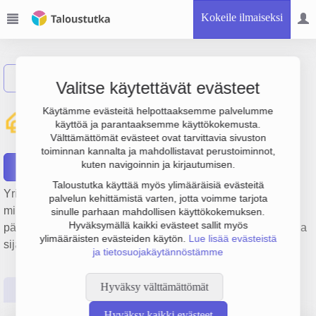
Kokeile ilmaiseksi
Näytä haku
Valitse käytettävät evästeet
Kiinteistö Oy Kajaanin
Käytämme evästeitä helpottaaksemme palvelumme
käyttöä ja parantaaksemme käyttökokemusta.
Pietari
Välttämättömät evästeet ovat tarvittavia sivuston
toiminnan kannalta ja mahdollistavat perustoiminnot,
kuten navigoinnin ja kirjautumisen.
Raportit
Taloustutka käyttää myös ylimääräisiä evästeitä
Yrityksen Kiinteistö Oy Kajaanin Pietari liikevaihto on 18.4
palvelun kehittämistä varten, jotta voimme tarjota
milj. €, tulos 1.8 milj. € ja henkilöstömäärä 25. Sen
sinulle parhaan mahdollisen käyttökokemuksen.
Hyväksymällä kaikki evästeet sallit myös
päätoimiala on Asuntojen vuokraus, perustamisvuosi 1978 ja
ylimääräisten evästeiden käytön.
Lue lisää evästeistä
sijainti Kajaani. Yrityksen yhtiömuoto Osakeyhtiö (OY).
ja tietosuojakäytännöstämme
Hyväksy välttämättömät
Perustiedot
Tilinpäätösluvut
Päättäjätiedot
Hyväksy kaikki evästeet