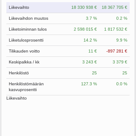
Liikevaihto
18 330 938 €
18 367 705 €
Liikevaihdon muutos
3.7 %
0.2 %
Liiketoiminnan tulos
2 598 015 €
1 817 532 €
Liiketulosprosentti
14.2 %
9.9 %
Tilikauden voitto
11 €
-897 281 €
Keskipalkka / kk
3 243 €
3 379 €
Henkilöstö
25
25
Henkilöstömäärän
127.3 %
0.0 %
kasvuprosentti
Liikevaihto