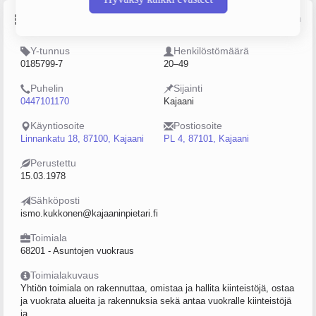
Perustiedot
Lähde: YTJ, PRH, Traficom
Y-tunnus
Henkilöstömäärä
0185799-7
20–49
Puhelin
Sijainti
0447101170
Kajaani
Käyntiosoite
Postiosoite
Linnankatu 18, 87100, Kajaani
PL 4, 87101, Kajaani
Perustettu
15.03.1978
Sähköposti
ismo.kukkonen@kajaaninpietari.fi
Toimiala
68201 - Asuntojen vuokraus
Toimialakuvaus
Yhtiön toimiala on rakennuttaa, omistaa ja hallita kiinteistöjä, ostaa
ja vuokrata alueita ja rakennuksia sekä antaa vuokralle kiinteistöjä
ja...