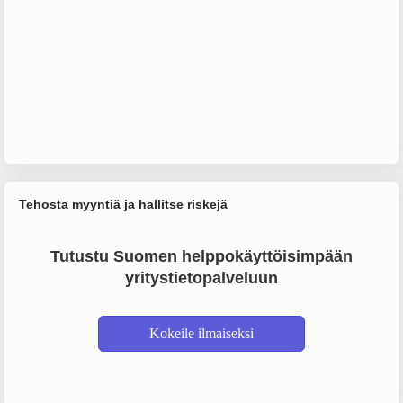
Tehosta myyntiä ja hallitse riskejä
Tutustu Suomen helppokäyttöisimpään
yritystietopalveluun
Kokeile ilmaiseksi