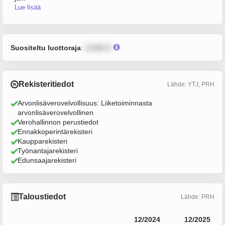
Lue lisää
Suositeltu luottoraja
:
12345 €
Rekisteritiedot
Lähde: YTJ, PRH
Arvonlisäverovelvollisuus: Liiketoiminnasta
arvonlisäverovelvollinen
Verohallinnon perustiedot
Ennakkoperintärekisteri
Kaupparekisteri
Työnantajarekisteri
Edunsaajarekisteri
Taloustiedot
Lähde: PRH
12/2024
12/2025