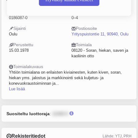
Y-tunnus
Henkilöstömäärä
0186087-0
0–4
Sijainti
Postiosoite
Oulu
Yrityspuistontie 11, 90940, Oulu
Perustettu
Toimiala
15.03.1978
08120 - Soran, hiekan, saven ja
kaoliinin otto
Toimialakuvaus
Yhtiön toimialana on erilaisten kiviainesten, kuten kiven, soran,
hiekan yms. jalostus ja markkinointi sekä kuljetus- ja
konevuokraustoiminnan ja...
Lue lisää
Suositeltu luottoraja
:
12345 €
Rekisteritiedot
Lähde: YTJ, PRH