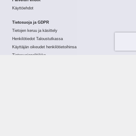
Palvelun ehdot
Käyttöehdot
Tietosuoja ja GDPR
Tietojen keruu ja käsittely
Henkilötiedot Taloustutkassa
Käyttäjän oikeudet henkilötietoihinsa
Tietosuojapolitiikka
Tietoturvapolitiikka
Evästeet
Tutustu palveluun
Ratkaisut
Tietoa palvelusta
Luottorajan määrittely
Tunnusluvut
Maksuviiveet
Hinnasto