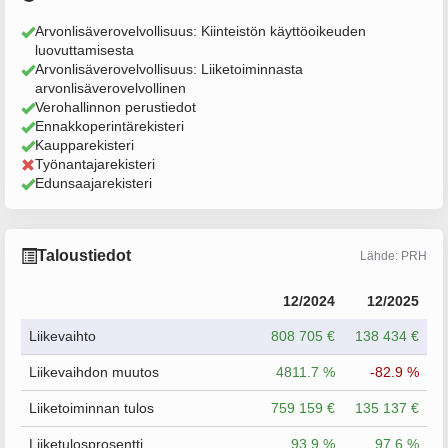
Arvonlisäverovelvollisuus: Kiinteistön käyttöoikeuden
luovuttamisesta
Arvonlisäverovelvollisuus: Liiketoiminnasta
arvonlisäverovelvollinen
Verohallinnon perustiedot
Ennakkoperintärekisteri
Kaupparekisteri
Työnantajarekisteri
Edunsaajarekisteri
Taloustiedot
Lähde: PRH
12/2024
12/2025
Liikevaihto
808 705 €
138 434 €
Liikevaihdon muutos
4811.7 %
-82.9 %
Liiketoiminnan tulos
759 159 €
135 137 €
Liiketulosprosentti
93.9 %
97.6 %