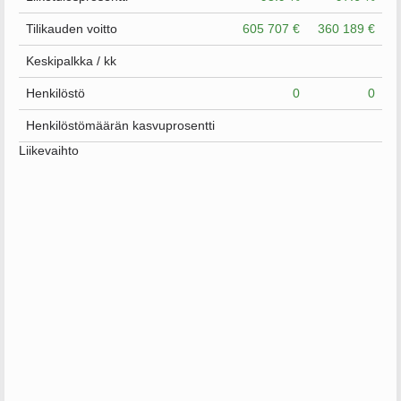
Tilikauden voitto
605 707 €
360 189 €
Keskipalkka / kk
Henkilöstö
0
0
Henkilöstömäärän kasvuprosentti
Liikevaihto