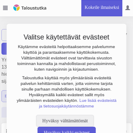
Kokeile ilmaiseksi
Kiimingin Sora Oy
Näytä haku
KS
Valitse käytettävät evästeet
Käytämme evästeitä helpottaaksemme palvelumme
Raportit
käyttöä ja parantaaksemme käyttökokemusta.
Välttämättömät evästeet ovat tarvittavia sivuston
Yrityksen Kiimingin Sora Oy liikevaihto on 138 000 €, tulos
toiminnan kannalta ja mahdollistavat perustoiminnot,
135 000 € ja henkilöstömäärä 0. Sen päätoimiala on Soran,
kuten navigoinnin ja kirjautumisen.
hiekan, saven ja kaoliinin otto, perustamisvuosi 1978 ja
Taloustutka käyttää myös ylimääräisiä evästeitä
sijainti Oulu. Yrityksen yhtiömuoto Osakeyhtiö (OY).
palvelun kehittämistä varten, jotta voimme tarjota
sinulle parhaan mahdollisen käyttökokemuksen.
Hyväksymällä kaikki evästeet sallit myös
Emon luvut
Konsernin luvut
ylimääräisten evästeiden käytön.
Lue lisää evästeistä
ja tietosuojakäytännöstämme
Perustiedot
Tilinpäätösluvut
Päättäjätiedot
Hyväksy välttämättömät
Perustiedot
Lähde: YTJ, PRH, Traficom
Hyväksy kaikki evästeet