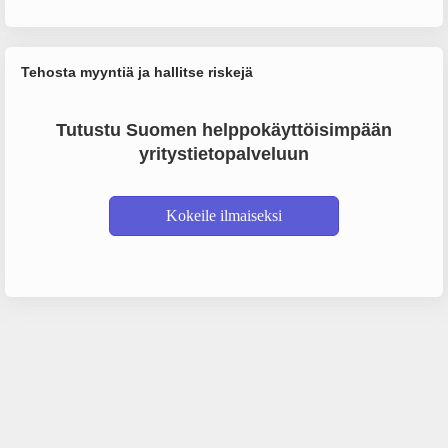
Tehosta myyntiä ja hallitse riskejä
Tutustu Suomen helppokäyttöisimpään
yritystietopalveluun
Kokeile ilmaiseksi