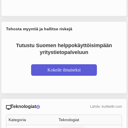
Tehosta myyntiä ja hallitse riskejä
Tutustu Suomen helppokäyttöisimpään
yritystietopalveluun
Kokeile ilmaiseksi
Teknologiat
Lähde: builtwith.com
Kategoria
Teknologiat