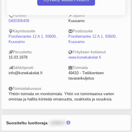
0186288-4
20–49
Puhelin
Sijainti
0400306409
Kuusamo
Käyntiosoite
Postiosoite
Poroherrantie 12 A 1, 93600,
Poroherrantie 12 A 1, 93600,
Kuusamo
Kuusamo
Perustettu
Yrityksen kotisivut
15.03.1978
www.konekakelat.fi
Sähköposti
Toimiala
info@konekakelat.fi
49410 - Tieliikenteen
tavarankuljetus
Toimialakuvaus
Yhtiön toimiala on monitoimiala. Yhtiö voi toimintaansa varten
omistaa ja hallita kiinteää omaisuutta, osakkeita ja osuuksia.
Suositeltu luottoraja
:
12345 €