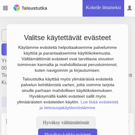
Kokeile ilmaiseksi
Kone Käkelät Oy
Näytä haku
Valitse käytettävät evästeet
Käytämme evästeitä helpottaaksemme palvelumme
Raportit
käyttöä ja parantaaksemme käyttökokemusta.
Välttämättömät evästeet ovat tarvittavia sivuston
Yrityksen Kone Käkelät Oy liikevaihto on 4 milj. €, tulos 809
toiminnan kannalta ja mahdollistavat perustoiminnot,
000 € ja henkilöstömäärä 21. Sen päätoimiala on
kuten navigoinnin ja kirjautumisen.
Tieliikenteen tavarankuljetus, perustamisvuosi 1978 ja sijainti
Taloustutka käyttää myös ylimääräisiä evästeitä
Kuusamo. Yrityksen yhtiömuoto Osakeyhtiö (OY).
palvelun kehittämistä varten, jotta voimme tarjota
sinulle parhaan mahdollisen käyttökokemuksen.
Hyväksymällä kaikki evästeet sallit myös
Perustiedot
Tilinpäätösluvut
Päättäjätiedot
ylimääräisten evästeiden käytön.
Lue lisää evästeistä
ja tietosuojakäytännöstämme
Perustiedot
Lähde: YTJ, PRH, Traficom
Hyväksy välttämättömät
Hyväksy kaikki evästeet
Y-tunnus
Henkilöstömäärä