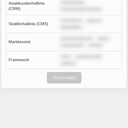
rem ipsum do
Asiakkuudenhallinta
(CRM)
rem ipsum dolor sit amet
rem ipsum d
ipsum d
Sisällönhallinta (CMS)
ipsum dolor
rem ipsum dolor sit
ipsum
Markkinointi
m ipsum dolo
rem ips
rem i
rem ipsum dolo
Framework
ipsum d
Näytä kaikki