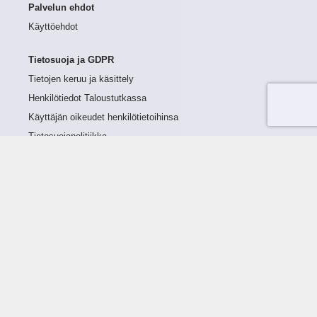
Palvelun ehdot
Käyttöehdot
Tietosuoja ja GDPR
Tietojen keruu ja käsittely
Henkilötiedot Taloustutkassa
Käyttäjän oikeudet henkilötietoihinsa
Tietosuojapolitiikka
Tietoturvapolitiikka
Evästeet
Tutustu palveluun
Ratkaisut
Tietoa palvelusta
Luottorajan määrittely
Tunnusluvut
Maksuviiveet
Hinnasto