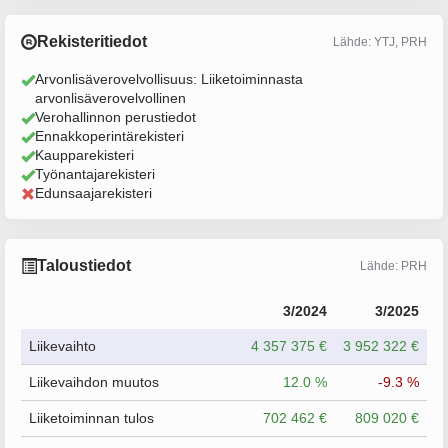
Rekisteritiedot
Lähde: YTJ, PRH
Arvonlisäverovelvollisuus: Liiketoiminnasta
arvonlisäverovelvollinen
Verohallinnon perustiedot
Ennakkoperintärekisteri
Kaupparekisteri
Työnantajarekisteri
Edunsaajarekisteri
Taloustiedot
Lähde: PRH
3/2024
3/2025
Liikevaihto
4 357 375 €
3 952 322 €
Liikevaihdon muutos
12.0 %
-9.3 %
Liiketoiminnan tulos
702 462 €
809 020 €