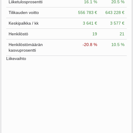
Liiketulosprosentti
16.1 %
20.5 %
Tilikauden voitto
556 783 €
643 228 €
Keskipalkka / kk
3 641 €
3 577 €
Henkilöstö
19
21
Henkilöstömäärän
-20.8 %
10.5 %
kasvuprosentti
Liikevaihto