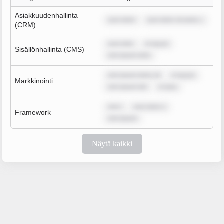
Asiakkuudenhallinta
sum dolor
sum dolor sit amet, c
(CRM)
sum dolo
m ipsum
Sisällönhallinta (CMS)
rem ipsum dolo
rem ipsum dolor sit
m ipsum
Markkinointi
rem ipsum dol
m ipsu
rem i
sum dolor s
Framework
rem ipsum
Näytä kaikki