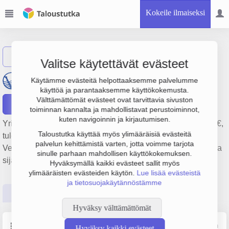
Kokeile ilmaiseksi
Näytä haku
Valitse käytettävät evästeet
Oulaisten Vesiosuuskunta
Käytämme evästeitä helpottaaksemme palvelumme
käyttöä ja parantaaksemme käyttökokemusta.
Välttämättömät evästeet ovat tarvittavia sivuston
Raportit
toiminnan kannalta ja mahdollistavat perustoiminnot,
kuten navigoinnin ja kirjautumisen.
Yrityksen Oulaisten Vesiosuuskunta liikevaihto on 897 000 €,
Taloustutka käyttää myös ylimääräisiä evästeitä
tulos -30 000 € ja henkilöstömäärä 6. Sen päätoimiala on
palvelun kehittämistä varten, jotta voimme tarjota
Vedenhankinta, puhdistus ja jakelu, perustamisvuosi 1978 ja
sinulle parhaan mahdollisen käyttökokemuksen.
sijainti Oulainen. Yrityksen yhtiömuoto Osuuskunta (OS).
Hyväksymällä kaikki evästeet sallit myös
ylimääräisten evästeiden käytön.
Lue lisää evästeistä
ja tietosuojakäytännöstämme
Perustiedot
Tilinpäätösluvut
Päättäjätiedot
Hyväksy välttämättömät
Perustiedot
Lähde: YTJ, PRH, Traficom
Hyväksy kaikki evästeet