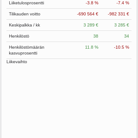
Liiketulosprosentti
-3.8 %
-7.4 %
Tilikauden voitto
-690 564 €
-982 331 €
Keskipalkka / kk
3 289 €
3 285 €
Henkilöstö
38
34
Henkilöstömäärän
11.8 %
-10.5 %
kasvuprosentti
Liikevaihto