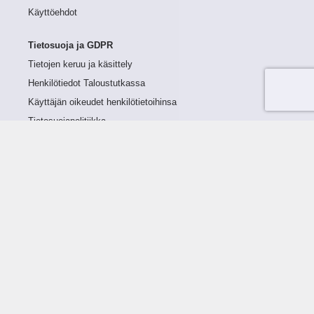
Käyttöehdot
Tietosuoja ja GDPR
Tietojen keruu ja käsittely
Henkilötiedot Taloustutkassa
Käyttäjän oikeudet henkilötietoihinsa
Tietosuojapolitiikka
Tietoturvapolitiikka
Evästeet
Tutustu palveluun
Ratkaisut
Tietoa palvelusta
Luottorajan määrittely
Tunnusluvut
Maksuviiveet
Hinnasto