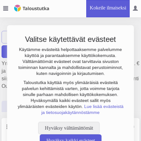
Kokeile ilmaiseksi
Kotivara Oy
Näytä haku
Valitse käytettävät evästeet
Käytämme evästeitä helpottaaksemme palvelumme
Raportit
käyttöä ja parantaaksemme käyttökokemusta.
Välttämättömät evästeet ovat tarvittavia sivuston
Yrityksen Kotivara Oy liikevaihto on 13.6 milj. €, tulos -1 milj. €
toiminnan kannalta ja mahdollistavat perustoiminnot,
ja henkilöstömäärä 34. Sen päätoimiala on Liha- ja
kuten navigoinnin ja kirjautumisen.
siipikarjatuotteiden valmistus, perustamisvuosi 1978 ja sijainti
Taloustutka käyttää myös ylimääräisiä evästeitä
Oulu. Yrityksen yhtiömuoto Osakeyhtiö (OY).
palvelun kehittämistä varten, jotta voimme tarjota
sinulle parhaan mahdollisen käyttökokemuksen.
Hyväksymällä kaikki evästeet sallit myös
Perustiedot
Tilinpäätösluvut
Päättäjätiedot
ylimääräisten evästeiden käytön.
Lue lisää evästeistä
ja tietosuojakäytännöstämme
Perustiedot
Lähde: YTJ, PRH, Traficom
Hyväksy välttämättömät
Hyväksy kaikki evästeet
Y-tunnus
Henkilöstömäärä