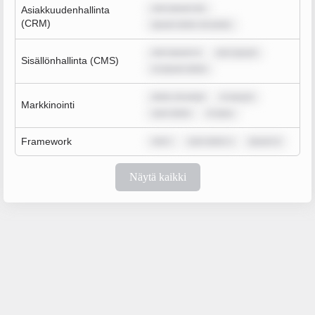
rem ipsum do
Asiakkuudenhallinta
(CRM)
ipsum dolor sit amet,
rem ipsum d
rem ipsum
Sisällönhallinta (CMS)
m ipsum dolor
dolor sit amet
m ipsum
Markkinointi
sum dolor
m ipsu
Framework
rem i
sum dolor s
ipsum d
Näytä kaikki