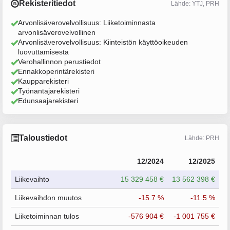
Rekisteritiedot
Lähde: YTJ, PRH
Arvonlisäverovelvollisuus: Liiketoiminnasta
arvonlisäverovelvollinen
Arvonlisäverovelvollisuus: Kiinteistön käyttöoikeuden
luovuttamisesta
Verohallinnon perustiedot
Ennakkoperintärekisteri
Kaupparekisteri
Työnantajarekisteri
Edunsaajarekisteri
Taloustiedot
Lähde: PRH
12/2024
12/2025
Liikevaihto
15 329 458 €
13 562 398 €
Liikevaihdon muutos
-15.7 %
-11.5 %
Liiketoiminnan tulos
-576 904 €
-1 001 755 €