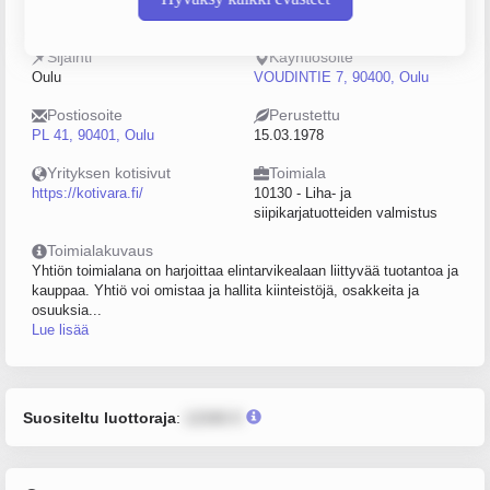
0187287-1
20–49
Sijainti
Käyntiosoite
Oulu
VOUDINTIE 7, 90400, Oulu
Postiosoite
Perustettu
PL 41, 90401, Oulu
15.03.1978
Yrityksen kotisivut
Toimiala
https://kotivara.fi/
10130 - Liha- ja
siipikarjatuotteiden valmistus
Toimialakuvaus
Yhtiön toimialana on harjoittaa elintarvikealaan liittyvää tuotantoa ja
kauppaa. Yhtiö voi omistaa ja hallita kiinteistöjä, osakkeita ja
osuuksia...
Lue lisää
Suositeltu luottoraja
:
12345 €