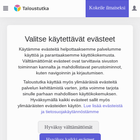
Kokeile ilmaiseksi
Valitse käytettävät evästeet
Käytämme evästeitä helpottaaksemme palvelumme
käyttöä ja parantaaksemme käyttökokemusta.
Joudumme käyttämään botinestovarmennusta sivustollamme.
Välttämättömät evästeet ovat tarvittavia sivuston
Suoritathan alla olevan varmistuksen.
toiminnan kannalta ja mahdollistavat perustoiminnot,
kuten navigoinnin ja kirjautumisen.
Taloustutka käyttää myös ylimääräisiä evästeitä
palvelun kehittämistä varten, jotta voimme tarjota
sinulle parhaan mahdollisen käyttökokemuksen.
Hyväksymällä kaikki evästeet sallit myös
ylimääräisten evästeiden käytön.
Lue lisää evästeistä
ja tietosuojakäytännöstämme
Hyväksy välttämättömät
Hyväksy kaikki evästeet