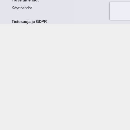
Palvelun ehdot
Käyttöehdot
Tietosuoja ja GDPR
Tietojen keruu ja käsittely
Henkilötiedot Taloustutkassa
Käyttäjän oikeudet henkilötietoihinsa
Tietosuojapolitiikka
Tietoturvapolitiikka
Evästeet
Tutustu palveluun
Ratkaisut
Tietoa palvelusta
Luottorajan määrittely
Tunnusluvut
Maksuviiveet
Hinnasto