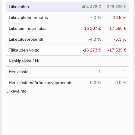
Liikevaihto
404 478 €
329 838 €
Liikevaihdon muutos
7.0 %
-18.5 %
Liiketoiminnan tulos
-16 307 €
-17 568 €
Liiketulosprosentti
-4.0 %
-5.3 %
Tilikauden voitto
-16 273 €
-17 539 €
Keskipalkka / kk
Henkilöstö
1
1
Henkilöstömäärän kasvuprosentti
0.0 %
0.0 %
Liikevaihto