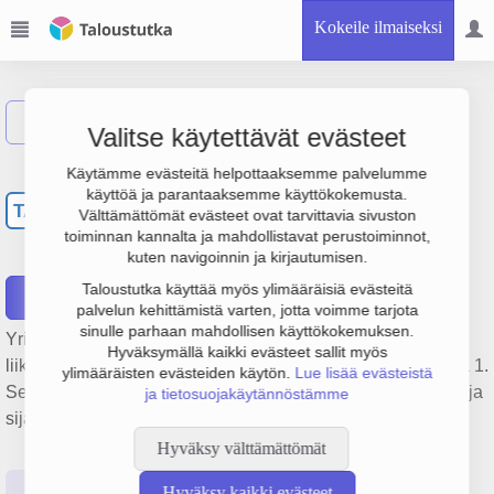
Kokeile ilmaiseksi
Näytä haku
Valitse käytettävät evästeet
Toivoniemen
Käytämme evästeitä helpottaaksemme palvelumme
käyttöä ja parantaaksemme käyttökokemusta.
Asuntoyhtiöiden
TA
Välttämättömät evästeet ovat tarvittavia sivuston
toiminnan kannalta ja mahdollistavat perustoiminnot,
Huoltokeskus Oy
kuten navigoinnin ja kirjautumisen.
Taloustutka käyttää myös ylimääräisiä evästeitä
Raportit
palvelun kehittämistä varten, jotta voimme tarjota
sinulle parhaan mahdollisen käyttökokemuksen.
Yrityksen Toivoniemen Asuntoyhtiöiden Huoltokeskus Oy
Hyväksymällä kaikki evästeet sallit myös
liikevaihto on 330 000 €, tulos -18 000 € ja henkilöstömäärä 1.
ylimääräisten evästeiden käytön.
Lue lisää evästeistä
Sen päätoimiala on Kiinteistönhoito, perustamisvuosi 1978 ja
ja tietosuojakäytännöstämme
sijainti Oulu. Yrityksen yhtiömuoto Osakeyhtiö (OY).
Hyväksy välttämättömät
Perustiedot
Tilinpäätösluvut
Päättäjätiedot
Hyväksy kaikki evästeet