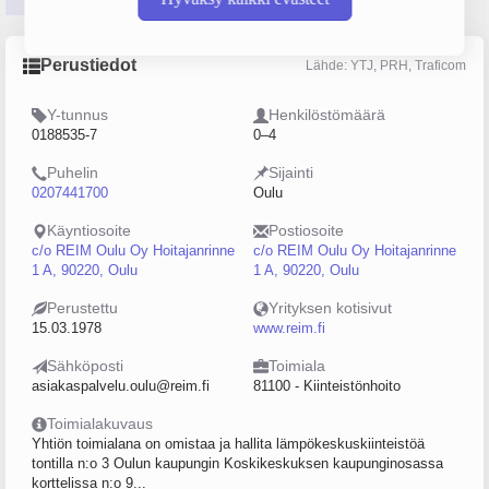
Perustiedot
Lähde: YTJ, PRH, Traficom
Y-tunnus
Henkilöstömäärä
0188535-7
0–4
Puhelin
Sijainti
0207441700
Oulu
Käyntiosoite
Postiosoite
c/o REIM Oulu Oy Hoitajanrinne
c/o REIM Oulu Oy Hoitajanrinne
1 A, 90220, Oulu
1 A, 90220, Oulu
Perustettu
Yrityksen kotisivut
15.03.1978
www.reim.fi
Sähköposti
Toimiala
asiakaspalvelu.oulu@reim.fi
81100 - Kiinteistönhoito
Toimialakuvaus
Yhtiön toimialana on omistaa ja hallita lämpökeskuskiinteistöä
tontilla n:o 3 Oulun kaupungin Koskikeskuksen kaupunginosassa
korttelissa n:o 9...