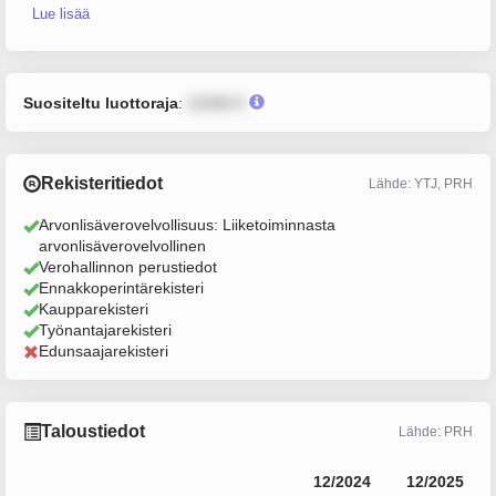
Lue lisää
Suositeltu luottoraja
:
12345 €
Rekisteritiedot
Lähde: YTJ, PRH
Arvonlisäverovelvollisuus: Liiketoiminnasta
arvonlisäverovelvollinen
Verohallinnon perustiedot
Ennakkoperintärekisteri
Kaupparekisteri
Työnantajarekisteri
Edunsaajarekisteri
Taloustiedot
Lähde: PRH
12/2024
12/2025