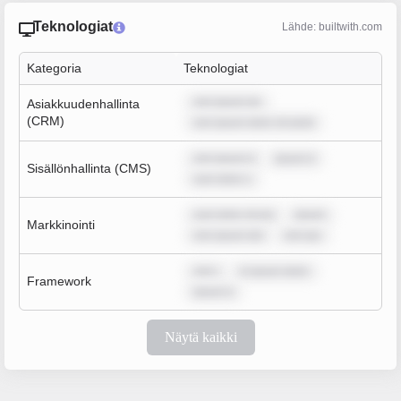
Teknologiat
Lähde: builtwith.com
Kategoria
Teknologiat
rem ipsum do
Asiakkuudenhallinta
(CRM)
rem ipsum dolor sit amet
rem ipsum d
ipsum d
Sisällönhallinta (CMS)
sum dolor s
sum dolor sit am
ipsum
Markkinointi
rem ipsum dol
rem ips
rem i
m ipsum dolor
Framework
ipsum d
Näytä kaikki