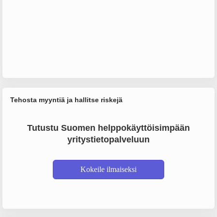
Tehosta myyntiä ja hallitse riskejä
Tutustu Suomen helppokäyttöisimpään
yritystietopalveluun
Kokeile ilmaiseksi