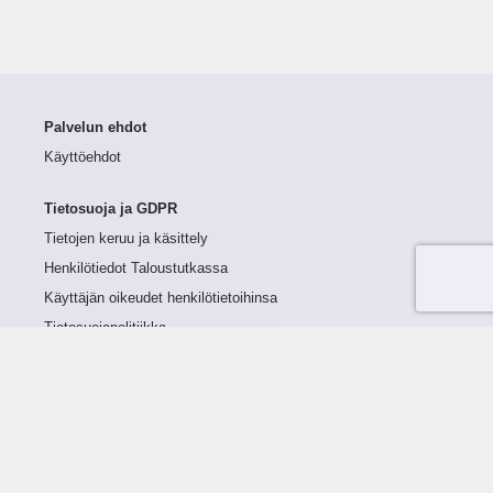
Palvelun ehdot
Käyttöehdot
Tietosuoja ja GDPR
Tietojen keruu ja käsittely
Henkilötiedot Taloustutkassa
Käyttäjän oikeudet henkilötietoihinsa
Tietosuojapolitiikka
Tietoturvapolitiikka
Evästeet
Tutustu palveluun
Ratkaisut
Tietoa palvelusta