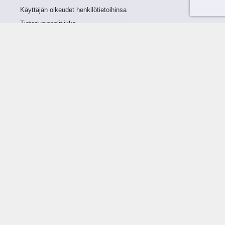
Käyttäjän oikeudet henkilötietoihinsa
Tietosuojapolitiikka
Tietoturvapolitiikka
Evästeet
Tutustu palveluun
Ratkaisut
Tietoa palvelusta
Luottorajan määrittely
Tunnusluvut
Maksuviiveet
Hinnasto
Päivitykset
Ohjeistus
Ohjekirja
FAQ
Ohjevideot