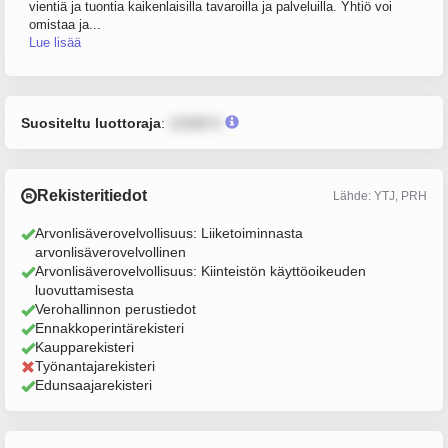
vientiä ja tuontia kaikenlaisilla tavaroilla ja palveluilla. Yhtiö voi
omistaa ja...
Lue lisää
Suositeltu luottoraja
:
12345 €
Rekisteritiedot
Lähde: YTJ, PRH
Arvonlisäverovelvollisuus: Liiketoiminnasta
arvonlisäverovelvollinen
Arvonlisäverovelvollisuus: Kiinteistön käyttöoikeuden
luovuttamisesta
Verohallinnon perustiedot
Ennakkoperintärekisteri
Kaupparekisteri
Työnantajarekisteri
Edunsaajarekisteri