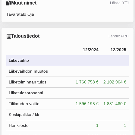
Muut nimet
Lähde: YTJ
Tavaratalo Oja
Taloustiedot
Lähde: PRH
12/2024
12/2025
Liikevaihto
Liikevaihdon muutos
Liiketoiminnan tulos
1 760 758 €
2 102 964 €
Liiketulosprosentti
Tilikauden voitto
1 596 195 €
1 881 460 €
Keskipalkka / kk
Henkilöstö
1
1