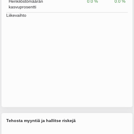
Henkilöstömäärän
0.0 %
0.0 %
kasvuprosentti
Liikevaihto
Tehosta myyntiä ja hallitse riskejä