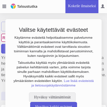
Kokeile ilmaiseksi
Näytä haku
Valitse käytettävät evästeet
Raahen Rautakauppa Oy
RR
Käytämme evästeitä helpottaaksemme palvelumme
käyttöä ja parantaaksemme käyttökokemusta.
Välttämättömät evästeet ovat tarvittavia sivuston
Raportit
toiminnan kannalta ja mahdollistavat perustoiminnot,
kuten navigoinnin ja kirjautumisen.
Yrityksen Raahen Rautakauppa Oy liiketulos on 2.1 milj. € ja
Taloustutka käyttää myös ylimääräisiä evästeitä
henkilöstömäärä 1. Sen päätoimiala on Rautakauppatavaran
palvelun kehittämistä varten, jotta voimme tarjota
ja rakennustarvikkeiden vähittäiskauppa ilman erikoistumista
sinulle parhaan mahdollisen käyttökokemuksen.
tiettyyn tuoteryhmään, perustamisvuosi 1978 ja sijainti Raahe.
Hyväksymällä kaikki evästeet sallit myös
Yrityksen yhtiömuoto Osakeyhtiö (OY).
ylimääräisten evästeiden käytön.
Lue lisää evästeistä
ja tietosuojakäytännöstämme
Perustiedot
Tilinpäätösluvut
Päättäjätiedot
Hyväksy välttämättömät
Hyväksy kaikki evästeet