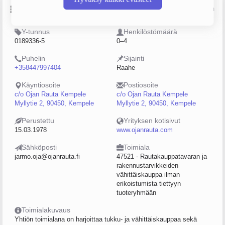
Perustiedot
Lähde: YTJ, PRH, Traficom
Y-tunnus
Henkilöstömäärä
0189336-5
0–4
Puhelin
Sijainti
+358447997404
Raahe
Käyntiosoite
Postiosoite
c/o Ojan Rauta Kempele
c/o Ojan Rauta Kempele
Myllytie 2, 90450, Kempele
Myllytie 2, 90450, Kempele
Perustettu
Yrityksen kotisivut
15.03.1978
www.ojanrauta.com
Sähköposti
Toimiala
jarmo.oja@ojanrauta.fi
47521 - Rautakauppatavaran ja
rakennustarvikkeiden
vähittäiskauppa ilman
erikoistumista tiettyyn
tuoteryhmään
Toimialakuvaus
Yhtiön toimialana on harjoittaa tukku- ja vähittäiskauppaa sekä