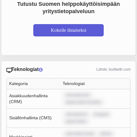
Tutustu Suomen helppokäyttöisimpään
yritystietopalveluun
Kokeile ilmaiseksi
Teknologiat
Lähde: builtwith.com
Kategoria
Teknologiat
rem ipsum do
Asiakkuudenhallinta
(CRM)
ipsum dolor sit amet,
rem ipsum d
m ipsum
Sisällönhallinta (CMS)
ipsum dolor
sum dolor sit am
ipsum