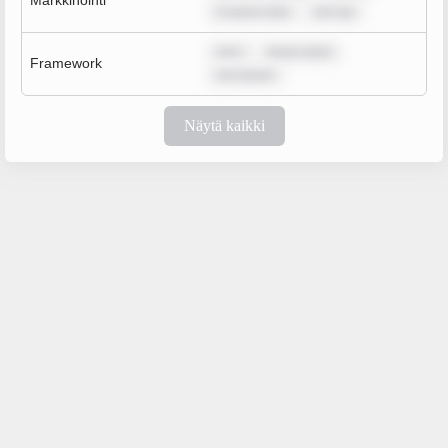
Markkinointi
m ipsum dolo
rem ips
rem i
ipsum dolor
Framework
rem ipsum
Näytä kaikki