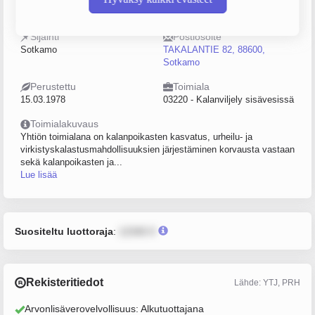
0189679-3
5–9
Sijainti
Postiosoite
Sotkamo
TAKALANTIE 82, 88600,
Sotkamo
Perustettu
Toimiala
15.03.1978
03220 - Kalanviljely sisävesissä
Toimialakuvaus
Yhtiön toimialana on kalanpoikasten kasvatus, urheilu- ja
virkistyskalastusmahdollisuuksien järjestäminen korvausta vastaan
sekä kalanpoikasten ja...
Lue lisää
Suositeltu luottoraja
:
12345 €
Rekisteritiedot
Lähde: YTJ, PRH
Arvonlisäverovelvollisuus: Alkutuottajana