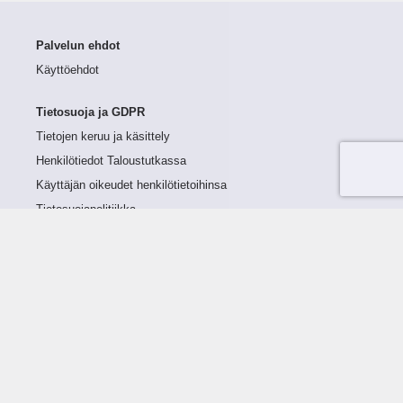
Palvelun ehdot
Käyttöehdot
Tietosuoja ja GDPR
Tietojen keruu ja käsittely
Henkilötiedot Taloustutkassa
Käyttäjän oikeudet henkilötietoihinsa
Tietosuojapolitiikka
Tietoturvapolitiikka
Evästeet
Tutustu palveluun
Ratkaisut
Tietoa palvelusta
Luottorajan määrittely
Tunnusluvut