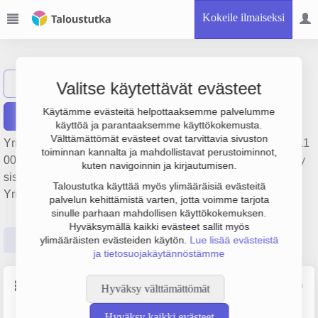
Kokeile ilmaiseksi
Kainuun Lohi Oy
Näytä haku
KL
Valitse käytettävät evästeet
Käytämme evästeitä helpottaaksemme palvelumme
Raportit
käyttöä ja parantaaksemme käyttökokemusta.
Välttämättömät evästeet ovat tarvittavia sivuston
Yrityksen Kainuun Lohi Oy liikevaihto on 1.8 milj. €, tulos 311
toiminnan kannalta ja mahdollistavat perustoiminnot,
000 € ja henkilöstömäärä 8. Sen päätoimiala on Kalanviljely
kuten navigoinnin ja kirjautumisen.
sisävesissä, perustamisvuosi 1978 ja sijainti Sotkamo.
Taloustutka käyttää myös ylimääräisiä evästeitä
Yrityksen yhtiömuoto Osakeyhtiö (OY).
palvelun kehittämistä varten, jotta voimme tarjota
sinulle parhaan mahdollisen käyttökokemuksen.
Hyväksymällä kaikki evästeet sallit myös
Perustiedot
Tilinpäätösluvut
Päättäjätiedot
ylimääräisten evästeiden käytön.
Lue lisää evästeistä
ja tietosuojakäytännöstämme
Perustiedot
Lähde: YTJ, PRH, Traficom
Hyväksy välttämättömät
Hyväksy kaikki evästeet
Y-tunnus
Henkilöstömäärä