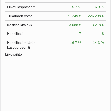
Liiketulosprosentti
15.7 %
16.9 %
Tilikauden voitto
171 249 €
226 298 €
Keskipalkka / kk
3 088 €
3 218 €
Henkilöstö
7
8
Henkilöstömäärän
16.7 %
14.3 %
kasvuprosentti
Liikevaihto