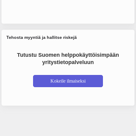
Tehosta myyntiä ja hallitse riskejä
Tutustu Suomen helppokäyttöisimpään
yritystietopalveluun
Kokeile ilmaiseksi