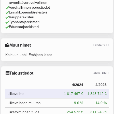
arvonlisäverovelvollinen
Verohallinnon perustiedot
Ennakkoperintärekisteri
Kaupparekisteri
Työnantajarekisteri
Edunsaajarekisteri
Muut nimet
Lähde: YTJ
Kainuun Lohi, Emäjoen laitos
Taloustiedot
Lähde: PRH
4/2024
4/2025
Liikevaihto
1 617 467 €
1 843 742 €
Liikevaihdon muutos
9.6 %
14.0 %
Liiketoiminnan tulos
254 572 €
311 245 €