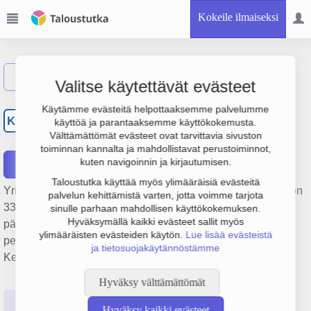
Kokeile ilmaiseksi
Näytä haku
Valitse käytettävät evästeet
Kiinteistö Oy Kemin
Käytämme evästeitä helpottaaksemme palvelumme
KK
käyttöä ja parantaaksemme käyttökokemusta.
Osuuspankkitalo
Välttämättömät evästeet ovat tarvittavia sivuston
toiminnan kannalta ja mahdollistavat perustoiminnot,
kuten navigoinnin ja kirjautumisen.
Raportit
Taloustutka käyttää myös ylimääräisiä evästeitä
Yrityksen Kiinteistö Oy Kemin Osuuspankkitalo liikevaihto on
palvelun kehittämistä varten, jotta voimme tarjota
331 000 €, tulos -17 000 € ja henkilöstömäärä 0. Sen
sinulle parhaan mahdollisen käyttökokemuksen.
Hyväksymällä kaikki evästeet sallit myös
päätoimiala on Muu kiinteistöjen vuokraus ja hallinta,
ylimääräisten evästeiden käytön.
Lue lisää evästeistä
perustamisvuosi 1978 ja sijainti Kemi. Yrityksen yhtiömuoto
ja tietosuojakäytännöstämme
Keskinäinen kiinteistöosakeyhtiö (KKOY).
Hyväksy välttämättömät
Perustiedot
Tilinpäätösluvut
Päättäjätiedot
Hyväksy kaikki evästeet