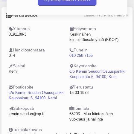
Perustiedot
Lähde: YTJ, PRH, Traficom
Y-tunnus
Yritysmuoto
0191189-3
Keskinäinen
kiinteistöosakeyhtiö (KKOY)
Henkilöstömäärä
Puhelin
0–4
010 258 7155
Sijainti
Käyntiosoite
Kemi
c/o Kemin Seudun Osuuspankki
Kauppakatu 6, 94100, Kemi
Postiosoite
Perustettu
c/o Kemin Seudun Osuuspankki
15.03.1978
Kauppakatu 6, 94100, Kemi
Sähköposti
Toimiala
kemin.seudun@op.fi
68203 - Muu kiinteistöjen
vuokraus ja hallinta
Toimialakuvaus