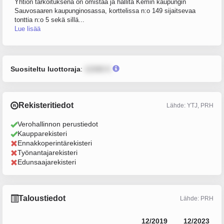
Yhtiön tarkoituksena on omistaa ja hallita Kemin kaupungin
Sauvosaaren kaupunginosassa, korttelissa n:o 149 sijaitsevaa
tonttia n:o 5 sekä sillä...
Lue lisää
Suositeltu luottoraja
:
12345 €
Rekisteritiedot
Lähde: YTJ, PRH
Verohallinnon perustiedot
Kaupparekisteri
Ennakkoperintärekisteri
Työnantajarekisteri
Edunsaajarekisteri
Taloustiedot
Lähde: PRH
12/2019
12/2023