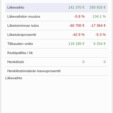
Liikevaihto
141 370 €
330 925 €
Liikevaihdon muutos
-5.8 %
134.1 %
Liiketoiminnan tulos
-60 700 €
-17 364 €
Liiketulosprosentti
-42.9 %
-5.3 %
Tilikauden voitto
118 185 €
6 254 €
Keskipalkka / kk
Henkilöstö
0
0
Henkilöstömäärän kasvuprosentti
Liikevaihto