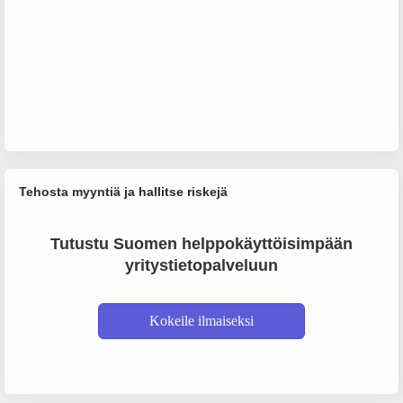
Tehosta myyntiä ja hallitse riskejä
Tutustu Suomen helppokäyttöisimpään
yritystietopalveluun
Kokeile ilmaiseksi