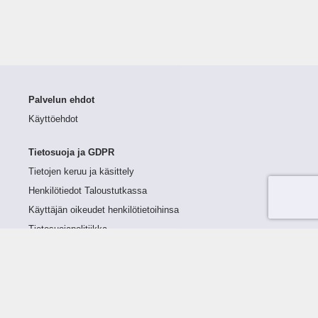
Palvelun ehdot
Käyttöehdot
Tietosuoja ja GDPR
Tietojen keruu ja käsittely
Henkilötiedot Taloustutkassa
Käyttäjän oikeudet henkilötietoihinsa
Tietosuojapolitiikka
Tietoturvapolitiikka
Evästeet
Tutustu palveluun
Ratkaisut