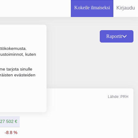
Kokeile ilmaiseksi
Kirjaudu
Raportit
ttökokemusta.
suntojen vuokraus,
rustoiminnot, kuten
e tarjota sinulle
räisten evästeiden
Lähde: PRH
Liikevaihto
12/2024
27 502 €
-8.8 %