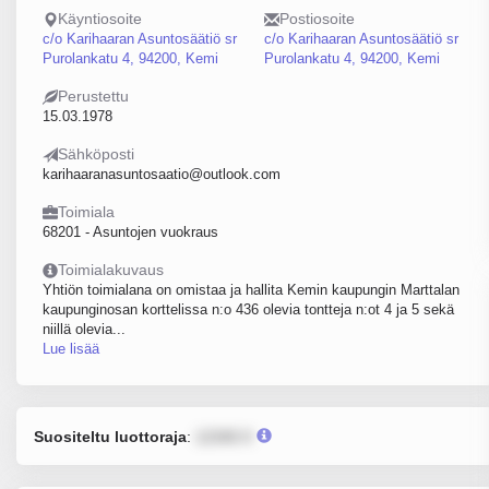
Käyntiosoite
Postiosoite
c/o Karihaaran Asuntosäätiö sr
c/o Karihaaran Asuntosäätiö sr
Purolankatu 4, 94200, Kemi
Purolankatu 4, 94200, Kemi
Perustettu
15.03.1978
Sähköposti
karihaaranasuntosaatio@outlook.com
Toimiala
68201 - Asuntojen vuokraus
Toimialakuvaus
Yhtiön toimialana on omistaa ja hallita Kemin kaupungin Marttalan
kaupunginosan korttelissa n:o 436 olevia tontteja n:ot 4 ja 5 sekä
niillä olevia...
Lue lisää
Suositeltu luottoraja
:
12345 €