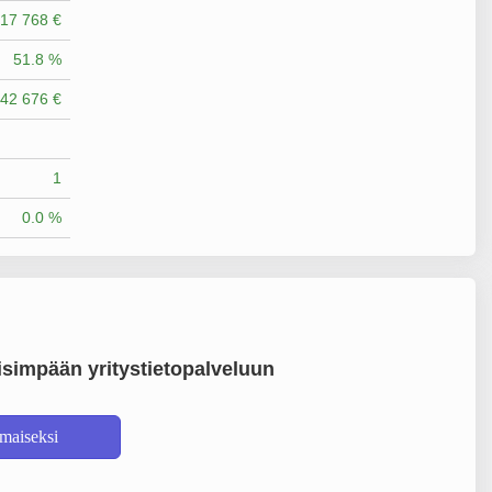
17 768 €
51.8 %
42 676 €
1
0.0 %
simpään yritystietopalveluun
lmaiseksi