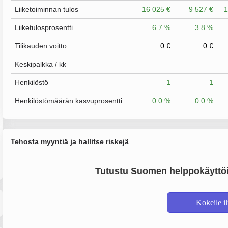
Liiketoiminnan tulos
16 025 €
9 527 €
1
Liiketulosprosentti
6.7 %
3.8 %
Tilikauden voitto
0 €
0 €
Keskipalkka / kk
Henkilöstö
1
1
Henkilöstömäärän kasvuprosentti
0.0 %
0.0 %
Tehosta myyntiä ja hallitse riskejä
Tutustu Suomen helppokäyttöi
Kokeile i