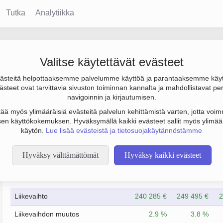
Tutka
Analytiikka
ustentalot
Valitse käytettävät evästeet
steitä helpottaaksemme palvelumme käyttöä ja parantaaksemme käy
0 €, tulos 118 000 € ja henkilöstömäärä 1. Sen päätoimiala on A
steet ovat tarvittavia sivuston toiminnan kannalta ja mahdollistavat pe
Osakeyhtiö (OY).
navigoinnin ja kirjautumisen.
tää myös ylimääräisiä evästeitä palvelun kehittämistä varten, jotta voimm
en käyttökokemuksen. Hyväksymällä kaikki evästeet sallit myös ylimää
käytön.
Lue lisää evästeistä ja tietosuojakäytännöstämme
Hyväksy välttämättömät
Hyväksy kaikki evästeet
Taloustiedot
12/2022
12/2023
Liikevaihto
240 285 €
249 495 €
2
Liikevaihdon muutos
2.9 %
3.8 %