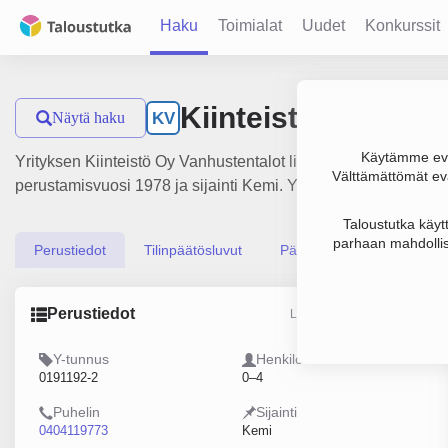
Haku
Toimialat
Uudet
Konkurssit
Kiinteistö Oy Vanh
Näytä haku
KV
Käytämme evä
Yrityksen Kiinteistö Oy Vanhustentalot liikevaihto on 228 00
Välttämättömät evä
perustamisvuosi 1978 ja sijainti Kemi. Yrityksen yhtiömuoto 
Taloustutka käyt
parhaan mahdollis
Perustiedot
Tilinpäätösluvut
Päättäjätiedot
Perustiedot
Lähde: YTJ, PRH, Traficom
Y-tunnus
Henkilöstömäärä
0191192-2
0–4
Puhelin
Sijainti
0404119773
Kemi