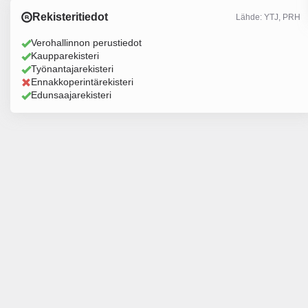
Rekisteritiedot
Lähde: YTJ, PRH
Verohallinnon perustiedot
Kaupparekisteri
Työnantajarekisteri
Ennakkoperintärekisteri
Edunsaajarekisteri