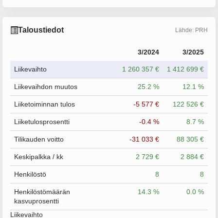
Taloustiedot
Lähde: PRH
3/2024
3/2025
Liikevaihto
1 260 357 €
1 412 699 €
Liikevaihdon muutos
25.2 %
12.1 %
Liiketoiminnan tulos
-5 577 €
122 526 €
Liiketulosprosentti
-0.4 %
8.7 %
Tilikauden voitto
-31 033 €
88 305 €
Keskipalkka / kk
2 729 €
2 884 €
Henkilöstö
8
8
Henkilöstömäärän
14.3 %
0.0 %
kasvuprosentti
Liikevaihto