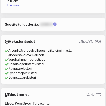
ja huolto,...
Lue lisää
Suositeltu luottoraja
:
12345 €
Rekisteritiedot
Lähde: YTJ, PRH
Arvonlisäverovelvollisuus: Liiketoiminnasta
arvonlisäverovelvollinen
Verohallinnon perustiedot
Ennakkoperintärekisteri
Kaupparekisteri
Työnantajarekisteri
Edunsaajarekisteri
Muut nimet
Lähde: YTJ
Elsec, Kemijärven Turvacenter