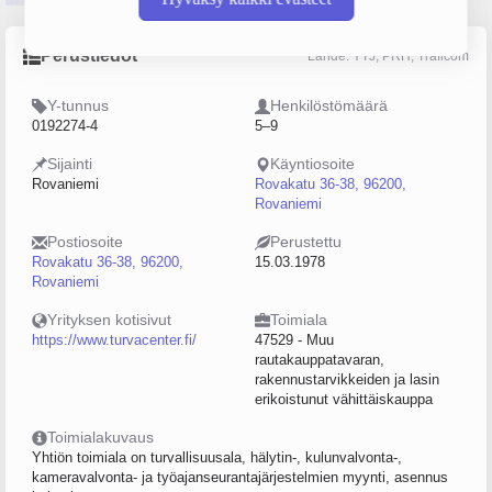
Perustiedot
Lähde: YTJ, PRH, Traficom
Y-tunnus
Henkilöstömäärä
0192274-4
5–9
Sijainti
Käyntiosoite
Rovaniemi
Rovakatu 36-38, 96200,
Rovaniemi
Postiosoite
Perustettu
Rovakatu 36-38, 96200,
15.03.1978
Rovaniemi
Yrityksen kotisivut
Toimiala
https://www.turvacenter.fi/
47529 - Muu
rautakauppatavaran,
rakennustarvikkeiden ja lasin
erikoistunut vähittäiskauppa
Toimialakuvaus
Yhtiön toimiala on turvallisuusala, hälytin-, kulunvalvonta-,
kameravalvonta- ja työajanseurantajärjestelmien myynti, asennus