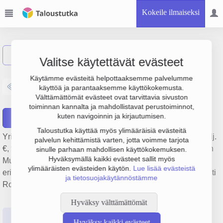
Kokeile ilmaiseksi
Näytä haku
Valitse käytettävät evästeet
Rovaniemen Turvacenter
Käytämme evästeitä helpottaaksemme palvelumme
käyttöä ja parantaaksemme käyttökokemusta.
Oy
Välttämättömät evästeet ovat tarvittavia sivuston
toiminnan kannalta ja mahdollistavat perustoiminnot,
kuten navigoinnin ja kirjautumisen.
Raportit
Taloustutka käyttää myös ylimääräisiä evästeitä
Yrityksen Rovaniemen Turvacenter Oy liikevaihto on 1.4 milj.
palvelun kehittämistä varten, jotta voimme tarjota
€, tulos 123 000 € ja henkilöstömäärä 8. Sen päätoimiala on
sinulle parhaan mahdollisen käyttökokemuksen.
Hyväksymällä kaikki evästeet sallit myös
Muu rautakauppatavaran, rakennustarvikkeiden ja lasin
ylimääräisten evästeiden käytön.
Lue lisää evästeistä
erikoistunut vähittäiskauppa, perustamisvuosi 1978 ja sijainti
ja tietosuojakäytännöstämme
Rovaniemi. Yrityksen yhtiömuoto Osakeyhtiö (OY).
Hyväksy välttämättömät
Perustiedot
Tilinpäätösluvut
Päättäjätiedot
Hyväksy kaikki evästeet