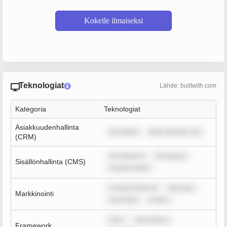
Kokeile ilmaiseksi
Teknologiat
Lähde: builtwith.com
Kategoria
Teknologiat
Asiakkuudenhallinta
sum dolor
dolor sit amet, con
(CRM)
rem ipsum d
rem ipsum
Sisällönhallinta (CMS)
m ipsum dolor
m ipsum dolor sit
rem ipsu
Markkinointi
sum dolor
m ipsu
rem i
sum dolor s
Framework